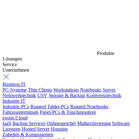
Produkte
Lösungen
Service
Unternehmen
Business IT
PC-Systeme
Thin Clients
Workstations
Notebooks
Server
Netzwerktechnik
USV
Storage & Backup
Konferenztechnik
Industrie IT
Industrie-PCs
Rugged Tablet-PCs
Rugged Notebooks
Fahrzeugterminals
Panel-PCs & Touchmonitore
exone.Cloud
IaaS
Backup Services
Onlinespeicher
Mailarchivierung
Software
Lizenzen
Hosted Server
Housing
Zubehör & Komponenten