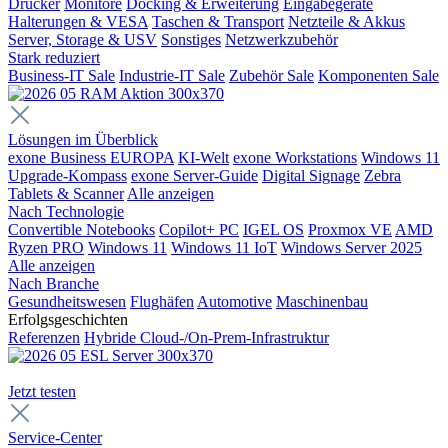
Drucker
Monitore
Docking & Erweiterung
Eingabegeräte
Halterungen & VESA
Taschen & Transport
Netzteile & Akkus
Server, Storage & USV
Sonstiges
Netzwerkzubehör
Stark reduziert
Business-IT Sale
Industrie-IT Sale
Zubehör Sale
Komponenten Sale
Lösungen im Überblick
exone Business EUROPA
KI-Welt
exone Workstations
Windows 11
Upgrade-Kompass
exone Server-Guide
Digital Signage
Zebra
Tablets & Scanner
Alle anzeigen
Nach Technologie
Convertible Notebooks
Copilot+ PC
IGEL OS
Proxmox VE
AMD
Ryzen PRO
Windows 11
Windows 11 IoT
Windows Server 2025
Alle anzeigen
Nach Branche
Gesundheitswesen
Flughäfen
Automotive
Maschinenbau
Erfolgsgeschichten
Referenzen
Hybride Cloud-/On-Prem-Infrastruktur
Jetzt testen
Service-Center