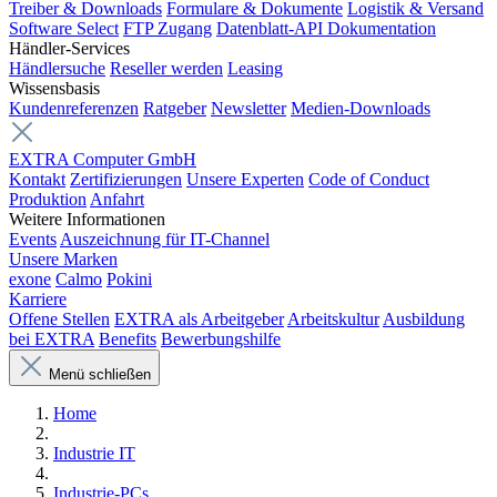
Treiber & Downloads
Formulare & Dokumente
Logistik & Versand
Software Select
FTP Zugang
Datenblatt-API Dokumentation
Händler-Services
Händlersuche
Reseller werden
Leasing
Wissensbasis
Kundenreferenzen
Ratgeber
Newsletter
Medien-Downloads
EXTRA Computer GmbH
Kontakt
Zertifizierungen
Unsere Experten
Code of Conduct
Produktion
Anfahrt
Weitere Informationen
Events
Auszeichnung für IT-Channel
Unsere Marken
exone
Calmo
Pokini
Karriere
Offene Stellen
EXTRA als Arbeitgeber
Arbeitskultur
Ausbildung
bei EXTRA
Benefits
Bewerbungshilfe
Menü schließen
Home
Industrie IT
Industrie-PCs