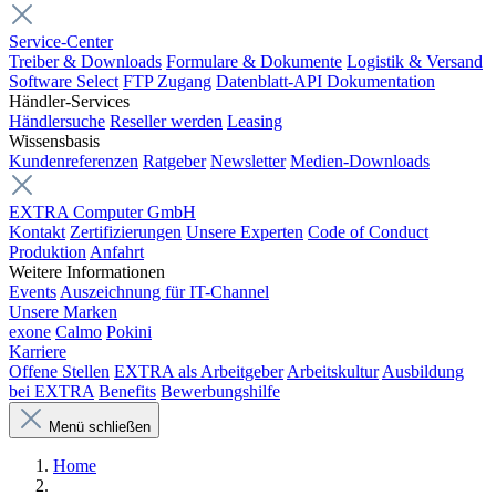
Service-Center
Treiber & Downloads
Formulare & Dokumente
Logistik & Versand
Software Select
FTP Zugang
Datenblatt-API Dokumentation
Händler-Services
Händlersuche
Reseller werden
Leasing
Wissensbasis
Kundenreferenzen
Ratgeber
Newsletter
Medien-Downloads
EXTRA Computer GmbH
Kontakt
Zertifizierungen
Unsere Experten
Code of Conduct
Produktion
Anfahrt
Weitere Informationen
Events
Auszeichnung für IT-Channel
Unsere Marken
exone
Calmo
Pokini
Karriere
Offene Stellen
EXTRA als Arbeitgeber
Arbeitskultur
Ausbildung
bei EXTRA
Benefits
Bewerbungshilfe
Menü schließen
Home