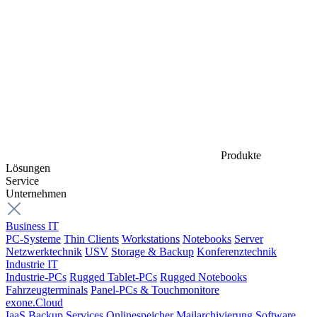
Produkte
Lösungen
Service
Unternehmen
Business IT
PC-Systeme
Thin Clients
Workstations
Notebooks
Server
Netzwerktechnik
USV
Storage & Backup
Konferenztechnik
Industrie IT
Industrie-PCs
Rugged Tablet-PCs
Rugged Notebooks
Fahrzeugterminals
Panel-PCs & Touchmonitore
exone.Cloud
IaaS
Backup Services
Onlinespeicher
Mailarchivierung
Software