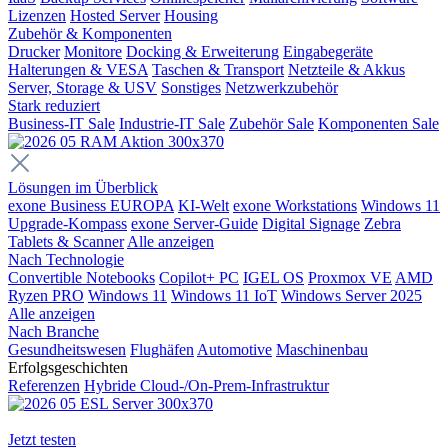
Lizenzen
Hosted Server
Housing
Zubehör & Komponenten
Drucker
Monitore
Docking & Erweiterung
Eingabegeräte
Halterungen & VESA
Taschen & Transport
Netzteile & Akkus
Server, Storage & USV
Sonstiges
Netzwerkzubehör
Stark reduziert
Business-IT Sale
Industrie-IT Sale
Zubehör Sale
Komponenten Sale
Lösungen im Überblick
exone Business EUROPA
KI-Welt
exone Workstations
Windows 11
Upgrade-Kompass
exone Server-Guide
Digital Signage
Zebra
Tablets & Scanner
Alle anzeigen
Nach Technologie
Convertible Notebooks
Copilot+ PC
IGEL OS
Proxmox VE
AMD
Ryzen PRO
Windows 11
Windows 11 IoT
Windows Server 2025
Alle anzeigen
Nach Branche
Gesundheitswesen
Flughäfen
Automotive
Maschinenbau
Erfolgsgeschichten
Referenzen
Hybride Cloud-/On-Prem-Infrastruktur
Jetzt testen