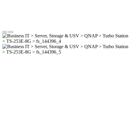
Abbildungen beispielhaft. Bitte Daten aus technischer Tabelle
entnehmen.
Wichtigste Daten
Kategorie
Work Group/ SOHO/ Home
CPU
Intel® Celeron® J6412 4-Core/4-Thread Prozessor (Turbo bis
zu 2,6 GHz)