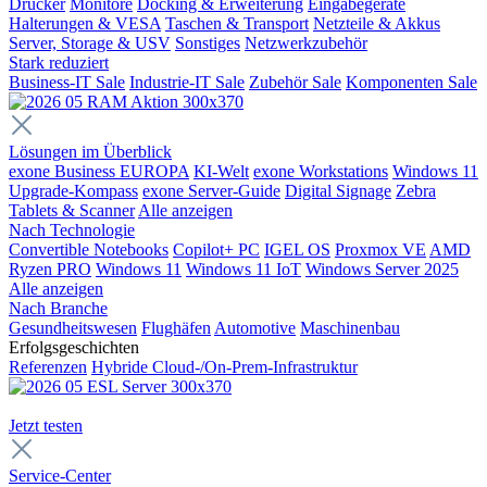
Drucker
Monitore
Docking & Erweiterung
Eingabegeräte
Halterungen & VESA
Taschen & Transport
Netzteile & Akkus
Server, Storage & USV
Sonstiges
Netzwerkzubehör
Stark reduziert
Business-IT Sale
Industrie-IT Sale
Zubehör Sale
Komponenten Sale
Lösungen im Überblick
exone Business EUROPA
KI-Welt
exone Workstations
Windows 11
Upgrade-Kompass
exone Server-Guide
Digital Signage
Zebra
Tablets & Scanner
Alle anzeigen
Nach Technologie
Convertible Notebooks
Copilot+ PC
IGEL OS
Proxmox VE
AMD
Ryzen PRO
Windows 11
Windows 11 IoT
Windows Server 2025
Alle anzeigen
Nach Branche
Gesundheitswesen
Flughäfen
Automotive
Maschinenbau
Erfolgsgeschichten
Referenzen
Hybride Cloud-/On-Prem-Infrastruktur
Jetzt testen
Service-Center