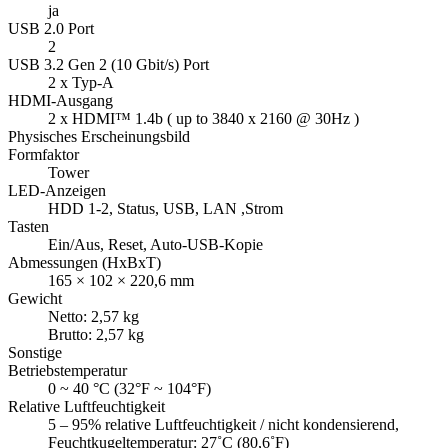
Abmessungen (HxBxT)
165 × 102 × 220,6 mm
Gewicht
Netto: 2,57 kg
Brutto: 2,57 kg
Sonstige
Betriebstemperatur
0 ~ 40 °C (32°F ~ 104°F)
Relative Luftfeuchtigkeit
5 – 95% relative Luftfeuchtigkeit / nicht kondensierend,
Feuchtkugeltemperatur: 27˚C (80,6˚F)
Netzteil
65 Watt, extern
Input: 100-240V AC
Stromverbrauch: Festplattenruhezustand
20.943 W
Stromverbrauch: Betriebsmodus, typisch
24,2 W
Lüfter
1x 7 cm (12V DC)
Kensington-Sicherheitsschloss
ja
Speicherverwaltung
RAID 1
ja