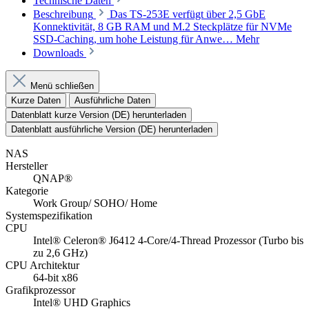
QNAP®
Kategorie
Work Group/ SOHO/ Home
Systemspezifikation
CPU
Intel® Celeron® J6412 4-Core/4-Thread Prozessor (Turbo bis
zu 2,6 GHz)
CPU Architektur
64-bit x86
Grafikprozessor
Intel® UHD Graphics
Verschlüsselungsengine
AES-NI
Systemspeicher
8 GB SO-DIMM DDR4 (1 x 8 GB)
Maximaler Speicher
16 GB SO-DIMM DDR4 (2 x 8 GB)
Speichersteckplatz
2 x SO-DIMM DDR4
Flash-Speicher
4 GB (Dual Boot OS Schutz)
Laufwerksschacht
2 x 3,5-Zoll SATA 6Gb/s
Laufwerkskompatibilität
3,5-Zoll SATA Festplattenlaufwerke