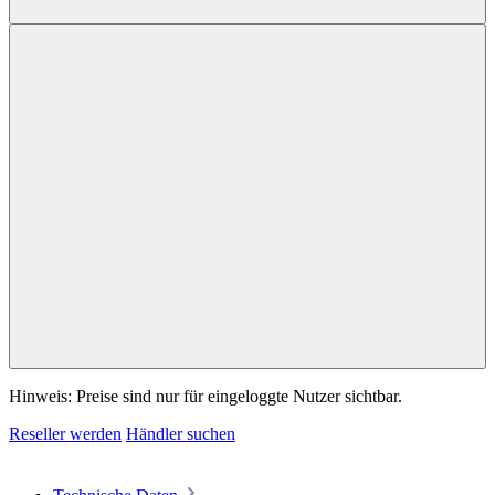
Hinweis: Preise sind nur für eingeloggte Nutzer sichtbar.
Reseller werden
Händler suchen
Technische Daten
Beschreibung
Das TS-253E verfügt über 2,5 GbE
Konnektivität, 8 GB RAM und M.2 Steckplätze für NVMe
SSD-Caching, um hohe Leistung für Anwe…
Mehr
Downloads
Menü schließen
Kurze Daten
Ausführliche Daten
Datenblatt kurze Version (DE) herunterladen
Datenblatt ausführliche Version (DE) herunterladen
NAS
Hersteller