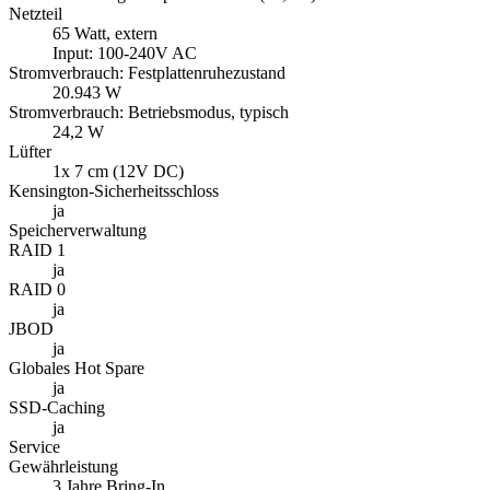
RAID 0
ja
JBOD
ja
Globales Hot Spare
ja
SSD-Caching
ja
Service
Gewährleistung
3 Jahre Bring-In
optionale Garantieverlängerung
auf bis zu 5 Jahre
Lieferumfang
Paketinhalt
Ethernet-Kabel, Quick Installation Guide, Schrauben,
Netzkabel, Netzteil, 2x M.2 SSD Heatsink, 2x Schlüssel
Menü schließen
Informationen zu "QNAP TS-253E"
Dual 2,5GbE, 8GB RAM und langfristige