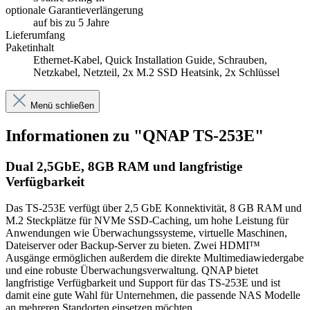
Verfügbarkeit
Das TS-253E verfügt über 2,5 GbE Konnektivität, 8 GB RAM und
M.2 Steckplätze für NVMe SSD-Caching, um hohe Leistung für
Anwendungen wie Überwachungssysteme, virtuelle Maschinen,
Dateiserver oder Backup-Server zu bieten. Zwei HDMI™
Ausgänge ermöglichen außerdem die direkte Multimediawiedergabe
und eine robuste Überwachungsverwaltung. QNAP bietet
langfristige Verfügbarkeit und Support für das TS-253E und ist
damit eine gute Wahl für Unternehmen, die passende NAS Modelle
an mehreren Standorten einsetzen möchten.
Das TS-253E verwendet standardmäßig das QTS-Betriebssystem.
Sie können jedoch auch zum QuTS hero-Betriebssystem wechseln.
QuTS hero bietet Vorteile wie ZFS-Datensicherheit und WORM-
Technologie zur Verhinderung von Datenmanipulation. (Der
Wechsel zu QuTS hero wird ab QTS 5.2.1 unterstützt.)
Highlights
Zwei 2,5 GbE Ports
Zwei M.2 2280 PCIe-Steckplätze
8 GB RAM integriert
Langfristiges Modell