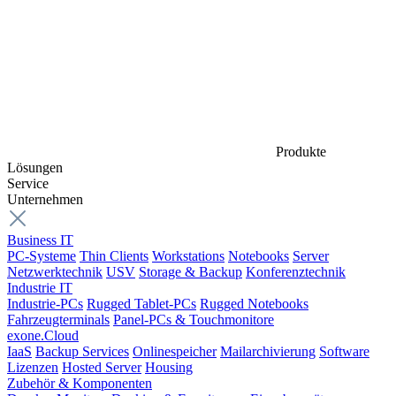
Produkte
Lösungen
Service
Unternehmen
Business IT
PC-Systeme
Thin Clients
Workstations
Notebooks
Server
Netzwerktechnik
USV
Storage & Backup
Konferenztechnik
Industrie IT
Industrie-PCs
Rugged Tablet-PCs
Rugged Notebooks
Fahrzeugterminals
Panel-PCs & Touchmonitore
exone.Cloud
IaaS
Backup Services
Onlinespeicher
Mailarchivierung
Software
Lizenzen
Hosted Server
Housing
Zubehör & Komponenten