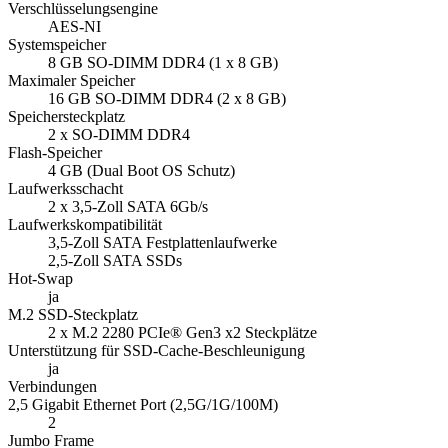
2,5-Zoll SATA SSDs
Hot-Swap
ja
M.2 SSD-Steckplatz
2 x M.2 2280 PCIe® Gen3 x2 Steckplätze
Unterstützung für SSD-Cache-Beschleunigung
ja
Verbindungen
2,5 Gigabit Ethernet Port (2,5G/1G/100M)
2
Jumbo Frame
ja
USB 2.0 Port
2
USB 3.2 Gen 2 (10 Gbit/s) Port
2 x Typ-A
HDMI-Ausgang
2 x HDMI™ 1.4b ( up to 3840 x 2160 @ 30Hz )
Physisches Erscheinungsbild
Formfaktor
Tower
LED-Anzeigen
HDD 1-2, Status, USB, LAN ,Strom
Tasten
Ein/Aus, Reset, Auto-USB-Kopie