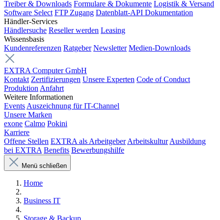
Treiber & Downloads
Formulare & Dokumente
Logistik & Versand
Software Select
FTP Zugang
Datenblatt-API Dokumentation
Händler-Services
Händlersuche
Reseller werden
Leasing
Wissensbasis
Kundenreferenzen
Ratgeber
Newsletter
Medien-Downloads
EXTRA Computer GmbH
Kontakt
Zertifizierungen
Unsere Experten
Code of Conduct
Produktion
Anfahrt
Weitere Informationen
Events
Auszeichnung für IT-Channel
Unsere Marken
exone
Calmo
Pokini
Karriere
Offene Stellen
EXTRA als Arbeitgeber
Arbeitskultur
Ausbildung
bei EXTRA
Benefits
Bewerbungshilfe
Menü schließen
Home
Business IT
Storage & Backup