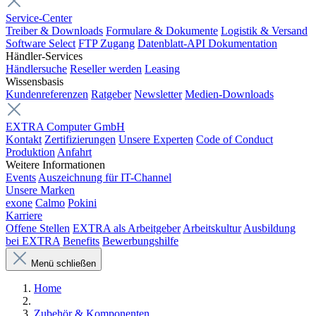
Service-Center
Treiber & Downloads
Formulare & Dokumente
Logistik & Versand
Software Select
FTP Zugang
Datenblatt-API Dokumentation
Händler-Services
Händlersuche
Reseller werden
Leasing
Wissensbasis
Kundenreferenzen
Ratgeber
Newsletter
Medien-Downloads
EXTRA Computer GmbH
Kontakt
Zertifizierungen
Unsere Experten
Code of Conduct
Produktion
Anfahrt
Weitere Informationen
Events
Auszeichnung für IT-Channel
Unsere Marken
exone
Calmo
Pokini
Karriere
Offene Stellen
EXTRA als Arbeitgeber
Arbeitskultur
Ausbildung
bei EXTRA
Benefits
Bewerbungshilfe
Menü schließen
Home
Zubehör & Komponenten