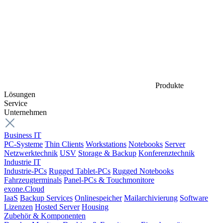
Produkte
Lösungen
Service
Unternehmen
Business IT
PC-Systeme
Thin Clients
Workstations
Notebooks
Server
Netzwerktechnik
USV
Storage & Backup
Konferenztechnik
Industrie IT
Industrie-PCs
Rugged Tablet-PCs
Rugged Notebooks
Fahrzeugterminals
Panel-PCs & Touchmonitore
exone.Cloud
IaaS
Backup Services
Onlinespeicher
Mailarchivierung
Software
Lizenzen
Hosted Server
Housing
Zubehör & Komponenten