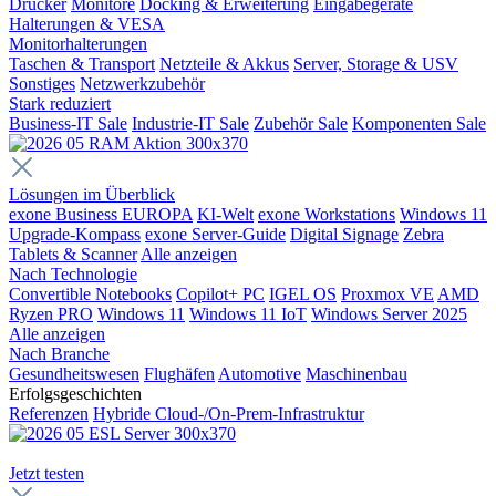
Drucker
Monitore
Docking & Erweiterung
Eingabegeräte
Halterungen & VESA
Monitorhalterungen
Taschen & Transport
Netzteile & Akkus
Server, Storage & USV
Sonstiges
Netzwerkzubehör
Stark reduziert
Business-IT Sale
Industrie-IT Sale
Zubehör Sale
Komponenten Sale
Lösungen im Überblick
exone Business EUROPA
KI-Welt
exone Workstations
Windows 11
Upgrade-Kompass
exone Server-Guide
Digital Signage
Zebra
Tablets & Scanner
Alle anzeigen
Nach Technologie
Convertible Notebooks
Copilot+ PC
IGEL OS
Proxmox VE
AMD
Ryzen PRO
Windows 11
Windows 11 IoT
Windows Server 2025
Alle anzeigen
Nach Branche
Gesundheitswesen
Flughäfen
Automotive
Maschinenbau
Erfolgsgeschichten
Referenzen
Hybride Cloud-/On-Prem-Infrastruktur
Jetzt testen