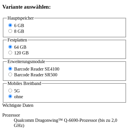
Mobiles Breitband
5G
ohne
Wichtigste Daten
Prozessor
Qualcomm Dragonwing™ Q-6690-Prozessor (bis zu 2,0
GHz)
Betriebssystem
Android™
Displaygröße
10,1" (25,65 cm)
Arbeitsspeicher (fest verlötet)
6 GB LPDDR5
Festplatte
64 GB UFS 2.2 Flash
Schutzart
IP 68
Art-Nr.:
167769
Hersteller-Nr.: ET4010B-001C1B0P-A6
EAN: 5656565656562
Produkt anfragen