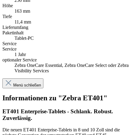
Menü schließen
Informationen zu "Zebra ET401"
ET401 Enterprise-Tablets - Schlank. Robust.
Zuverlässig.
Die neuen ET401 Enterprise-Tablets in 8 und 10 Zoll sind die
nächste Generation der umsatzstarken ET40 und ET45
Enterprise-Tablets von Zebra. Diese preisgünstigen robusten Tablets
überzeugen schon in der Standardausstattung auf ganzer Linie
– sie zeichnen sich aus durch das vertraute flache und leichte
Endverbraucher-Design in Kombination mit der fortschrittlichsten
mobilen Technologie. Es sind intelligentere, KI-gestützte Tablets mit
verbesserter Touchscreen-Technologie, die für eine noch größere
Benutzerfreundlichkeit sorgt. Sie sind schneller und bieten die
neuesten Drahtlostechnologien. Sie sind robuster mit einem längeren
Lebenszyklus. Sie sind leistungsstärker mit einem schnelleren
Prozessor und größeren Arbeitsspeicher. Sie sind sicherer
dank neuen Optionen, die für zusätzlichen Schutz sorgen.