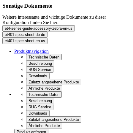
Zuletzt angesehene Produkte
Ähnliche Produkte
Technische Daten
Beschreibung
RUG Service
Downloads
Zuletzt angesehene Produkte
Ähnliche Produkte
Produkt anfragen
EXTRA Computer GmbH
Brühlstraße 12
89537 Giengen an der Brenz
Deutschland
Vertrieb
07322 / 96 15 - 288
Mo-Do 8:00 bis 17:30 Uhr
und Fr 8:00 bis 16:00 Uhr
Service
07322 / 96 15 - 440