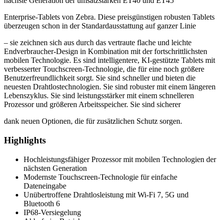
Highlights
Hochleistungsfähiger Prozessor mit mobilen Technologien der
nächsten Generation
Modernste Touchscreen-Technologie für einfache
Dateneingabe
Unübertroffene Drahtlosleistung mit Wi-Fi 7, 5G und
Bluetooth 6
IP68-Versiegelung
Akkufreier Betrieb
Umfassendes Zubehörangebot mit Abwärtskompatibilität
Individuelle Servicepakete für Sie!
Maximieren Sie die Leistung und Langlebigkeit Ihres Produkts mit
unserem maßgeschneidertem Service!
Um ein Servicepaket hinzuzufügen, legen Sie zunächst das
gewünschte Produkt in den Warenkorb.
Anschließend können Sie die passende Service-Option bequem
während des Bestellvorgangs auswählen.
Zebra OneCare Technical and Software Support (TSS)
Service-Dauer
1 Jahr