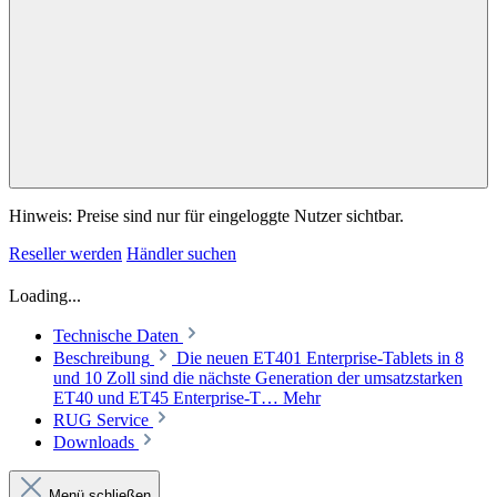
Loading...
Technische Daten
Beschreibung
Die neuen ET401 Enterprise-Tablets in 8
und 10 Zoll sind die nächste Generation der umsatzstarken
ET40 und ET45 Enterprise-T…
Mehr
RUG Service
Downloads
Menü schließen
Kurze Daten
Ausführliche Daten
Datenblatt kurze Version (DE) herunterladen
Datenblatt ausführliche Version (DE) herunterladen
Tablet FertigSysteme
Hersteller
Zebra Technologies
Prozessor
Qualcomm Dragonwing™ Q-6690-Prozessor (bis zu 2,0
GHz)
Prozessor
Hersteller
Qualcomm®
Bezeichnung