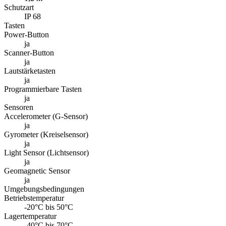
Gyrometer (Kreiselsensor)
ja
Light Sensor (Lichtsensor)
ja
Geomagnetic Sensor
ja
Umgebungsbedingungen
Betriebstemperatur
-20°C bis 50°C
Lagertemperatur
-40°C bis 70°C
Luftfeuchtigkeit (Betrieb)
5% bis 95% (nicht kondensierend)
Akku
Lithium-Ionen Polymer Akku, ca. 7.600 mAh
Stromversorgung
Akkutyp
Lithium-Ionen-Polymer
Kapazität
ca. 7.600 mAh
Austauschbar
ja
Hot-Swap
ja
Stromzuführung