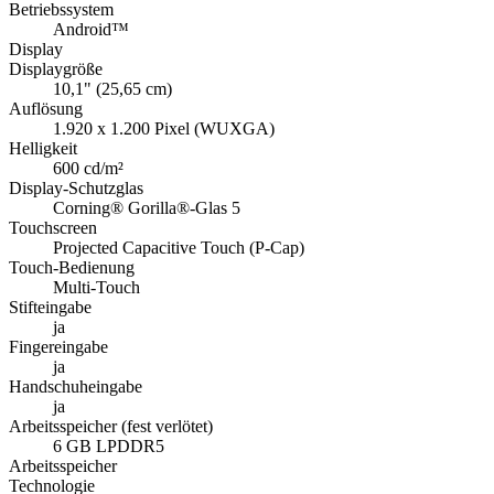
Stifteingabe
ja
Fingereingabe
ja
Handschuheingabe
ja
Arbeitsspeicher (fest verlötet)
6 GB LPDDR5
Arbeitsspeicher
Technologie
LPDDR5
Größe
6 GB
Festplatte
64 GB UFS 2.2 Flash
Festplatte
Typ
UFS 2.2
Speicherkapazität
64 GB
Kommunikation
WLAN
IEEE 802.11 be/ax/ac/n/a/g/b/d/h/i/r/k/w
Frequenzband
2,4 GHz / 5 GHz / 6 GHz