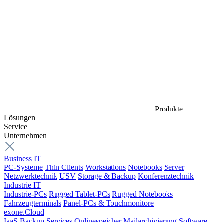
Produkte
Lösungen
Service
Unternehmen
Business IT
PC-Systeme
Thin Clients
Workstations
Notebooks
Server
Netzwerktechnik
USV
Storage & Backup
Konferenztechnik
Industrie IT
Industrie-PCs
Rugged Tablet-PCs
Rugged Notebooks
Fahrzeugterminals
Panel-PCs & Touchmonitore
exone.Cloud
IaaS
Backup Services
Onlinespeicher
Mailarchivierung
Software