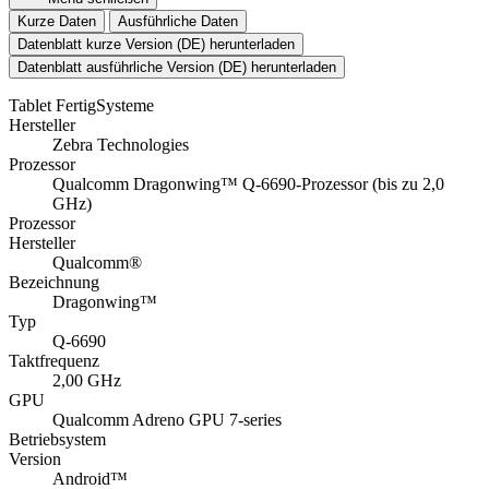
Dragonwing™
Typ
Q-6690
Taktfrequenz
2,00 GHz
GPU
Qualcomm Adreno GPU 7-series
Betriebsystem
Version
Android™
Betriebssystem
Android™
Display
Displaygröße
10,1" (25,65 cm)
Auflösung
1.920 x 1.200 Pixel (WUXGA)
Helligkeit
600 cd/m²
Display-Schutzglas
Corning® Gorilla®-Glas 5
Touchscreen
Projected Capacitive Touch (P-Cap)
Touch-Bedienung
Multi-Touch