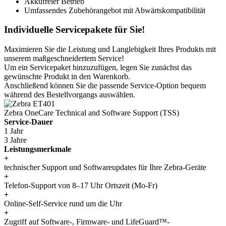
3 Jahre
Leistungsmerkmale
+
technischer Support und Softwareupdates für Ihre Zebra-Geräte
+
Telefon-Support von 8–17 Uhr Ortszeit (Mo-Fr)
+
Online-Self-Service rund um die Uhr
+
Zugriff auf Software-, Firmware- und LifeGuard™-
Sicherheitsupdates.
+
bevorzugter Service und Eskalation für schnelle Problembehebung
Auswählen
Weitere Informationen zu all unseren Servicepaketen
finden Sie hier.
Menü schließen
Datenblätter
Wir stellen Ihnen automatisch generierte Datenblätter zu dieser
Konfiguration zur Verfügung. Nutzen Sie diese um Ihre Kunden
von unseren Produkten zu überzeugen.
Datenblatt kurze Version (DE)