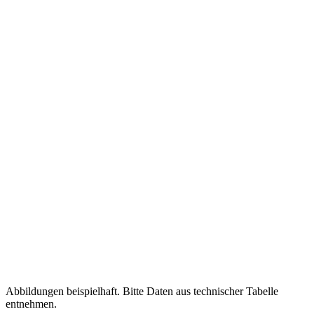
Abbildungen beispielhaft. Bitte Daten aus technischer Tabelle
entnehmen.
Variante auswählen:
Hauptspeicher
6 GB
8 GB
Festplatten
64 GB
120 GB
Erweiterungsmodule
Barcode Reader SE4100
Barcode Reader SR500