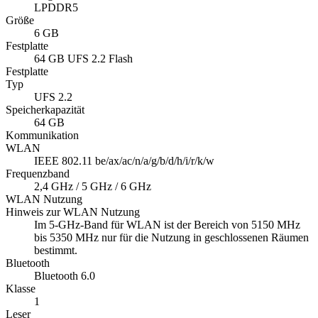
WLAN Nutzung
Hinweis zur WLAN Nutzung
Im 5-GHz-Band für WLAN ist der Bereich von 5150 MHz
bis 5350 MHz nur für die Nutzung in geschlossenen Räumen
bestimmt.
Bluetooth
Bluetooth 6.0
Klasse
1
Leser
Barcodeleser
1D/2D
Scanner Modul
Zebra SE4100
NFC
ja
Audio
Lautsprecher
ja
Mikrofon
ja
Schnittstellen
USB-C
Kamera
Kamera Frontseite