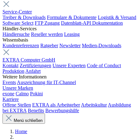
Service-Center
Treiber & Downloads
Formulare & Dokumente
Logistik & Versand
Software Select
FTP Zugang
Datenblatt-API Dokumentation
Händler-Services
Händlersuche
Reseller werden
Leasing
Wissensbasis
Kundenreferenzen
Ratgeber
Newsletter
Medien-Downloads
EXTRA Computer GmbH
Kontakt
Zertifizierungen
Unsere Experten
Code of Conduct
Produktion
Anfahrt
Weitere Informationen
Events
Auszeichnung für IT-Channel
Unsere Marken
exone
Calmo
Pokini
Karriere
Offene Stellen
EXTRA als Arbeitgeber
Arbeitskultur
Ausbildung
bei EXTRA
Benefits
Bewerbungshilfe
Menü schließen
Home