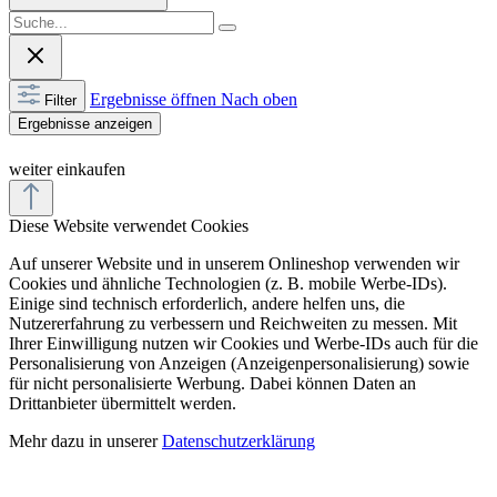
Einige sind technisch erforderlich, andere helfen uns, die
Nutzererfahrung zu verbessern und Reichweiten zu messen. Mit
Ihrer Einwilligung nutzen wir Cookies und Werbe-IDs auch für die
Personalisierung von Anzeigen (Anzeigenpersonalisierung) sowie
für nicht personalisierte Werbung. Dabei können Daten an
Drittanbieter übermittelt werden.
Mehr dazu in unserer
Datenschutzerklärung
Alle akzeptieren
Cookies anpassen »
Feedback
Senden Sie uns Ihren Kommentar zu dieser Seite.
Website:
Wie zufrieden sind Sie insgesamt mit Ihrem Erlebnis bezüglich
Infos, Verständlichkeit & Design auf dieser Seite? *
Sehr zufrieden
Zufrieden
Neutral
Unzufrieden
Sehr unzufrieden