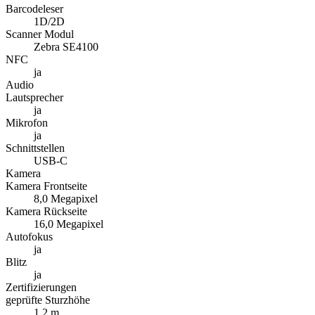
8,0 Megapixel
Kamera Rückseite
16,0 Megapixel
Autofokus
ja
Blitz
ja
Zertifizierungen
geprüfte Sturzhöhe
1,2 m
Schutzart
IP 68
Tasten
Power-Button
ja
Scanner-Button
ja
Lautstärketasten
ja
Programmierbare Tasten
ja
Sensoren
Accelerometer (G-Sensor)
ja