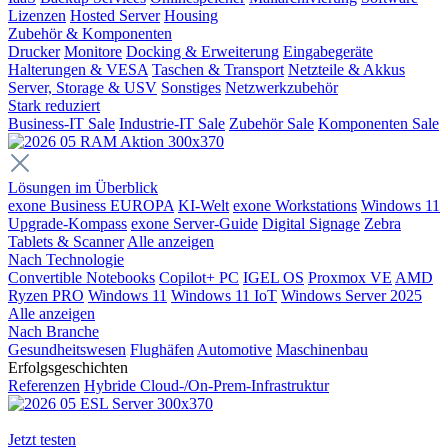
Lizenzen
Hosted Server
Housing
Zubehör & Komponenten
Drucker
Monitore
Docking & Erweiterung
Eingabegeräte
Halterungen & VESA
Taschen & Transport
Netzteile & Akkus
Server, Storage & USV
Sonstiges
Netzwerkzubehör
Stark reduziert
Business-IT Sale
Industrie-IT Sale
Zubehör Sale
Komponenten Sale
Lösungen im Überblick
exone Business EUROPA
KI-Welt
exone Workstations
Windows 11
Upgrade-Kompass
exone Server-Guide
Digital Signage
Zebra
Tablets & Scanner
Alle anzeigen
Nach Technologie
Convertible Notebooks
Copilot+ PC
IGEL OS
Proxmox VE
AMD
Ryzen PRO
Windows 11
Windows 11 IoT
Windows Server 2025
Alle anzeigen
Nach Branche
Gesundheitswesen
Flughäfen
Automotive
Maschinenbau
Erfolgsgeschichten
Referenzen
Hybride Cloud-/On-Prem-Infrastruktur
Jetzt testen