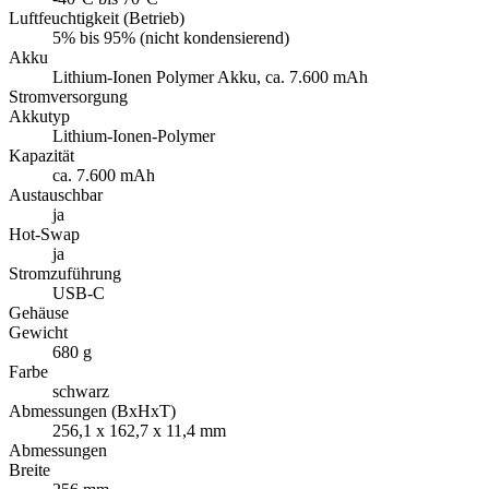
USB-C
Gehäuse
Gewicht
680 g
Farbe
schwarz
Abmessungen (BxHxT)
256,1 x 162,7 x 11,4 mm
Abmessungen
Breite
256 mm
Höhe
163 mm
Tiefe
11,4 mm
Lieferumfang
Paketinhalt
Tablet-PC
Service
Service
1 Jahr
optionaler Service
Zebra OneCare Essential, Zebra OneCare Select oder Zebra
Visibility Services