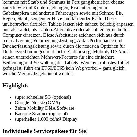
kommen mit Staub und Schmutz in Fertigungsbetrieben ebenso
zurecht wie mit Kühlumgebungen, Erschütterungen in
Gabelstaplern und anderen Fahrzeugen sowie mit Schnee, Eis,
Regen, Staub, sengender Hitze und klirrender Kälte. Diese
unübertroffen flexiblen Tablets lassen sich nahezu beliebig anpassen
und als Tablet, als Laptop-Alternative oder als fahrzeugmontierter
Computer einsetzen. Diese Arbeitstiere zeichnen sich aus durch
mehr als genug Verarbeitungsleistung, Akku-Performance und
Datenerfassungsleistung sowie durch die neuesten Optionen für
Drahtlosverbindungen und mehr. Zudem sorgt Mobility DNA mit
seinen unerreichten Mehrwert-Features für eine einfachere
Bedienung und Verwaltung der Tablets. Wenn ein robustes Tablet
gefragt ist, führt am ET60/ET65 kein Weg vorbei – ganz gleich,
welche Merkmale gebraucht werden.
Highlights
super schnelles 5G (optional)
Google Dienste (GMS)
Zebra Mobility DNA Software
Barcode Scanner (optional)
superhelles 1.000-cd/m²-Display
Individuelle Servicepakete für Sie!