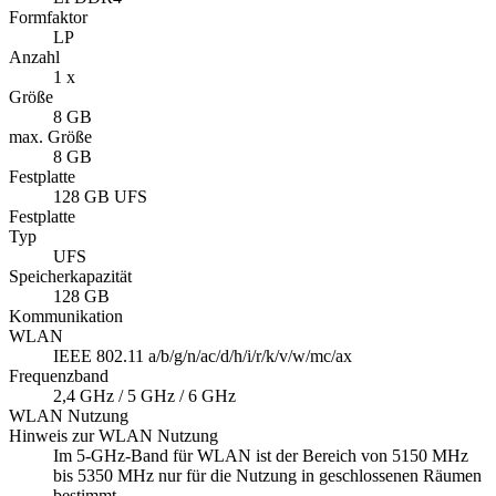
Formfaktor
LP
Anzahl
1 x
Größe
8 GB
max. Größe
8 GB
Festplatte
128 GB UFS
Festplatte
Typ
UFS
Speicherkapazität
128 GB
Kommunikation
WLAN
IEEE 802.11 a/b/g/n/ac/d/h/i/r/k/v/w/mc/ax
Frequenzband
2,4 GHz / 5 GHz / 6 GHz
WLAN Nutzung
Hinweis zur WLAN Nutzung
Im 5-GHz-Band für WLAN ist der Bereich von 5150 MHz
bis 5350 MHz nur für die Nutzung in geschlossenen Räumen
bestimmt.