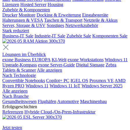
Lizenzen
Hosted Server
Housing
Zubehör & Komponenten
Drucker
Monitore
Docking & Erweiterung
Eingabegeräte
Halterungen & VESA
Taschen & Transport
Netzteile & Akkus
Server, Storage & USV
Sonstiges
Netzwerkzubehör
Stark reduziert
Business-IT Sale
Industrie-IT Sale
Zubehör Sale
Komponenten Sale
Lösungen im Überblick
exone Business EUROPA
KI-Welt
exone Workstations
Windows 11
Upgrade-Kompass
exone Server-Guide
Digital Signage
Zebra
Tablets & Scanner
Alle anzeigen
Nach Technologie
Convertible Notebooks
Copilot+ PC
IGEL OS
Proxmox VE
AMD
Ryzen PRO
Windows 11
Windows 11 IoT
Windows Server 2025
Alle anzeigen
Nach Branche
Gesundheitswesen
Flughäfen
Automotive
Maschinenbau
Erfolgsgeschichten
Referenzen
Hybride Cloud-/On-Prem-Infrastruktur
Jetzt testen