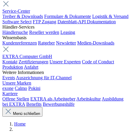
Service-Center
Treiber & Downloads
Formulare & Dokumente
Logistik & Versand
Software Select
FTP Zugang
Datenblatt-API Dokumentation
Händler-Services
Händlersuche
Reseller werden
Leasing
Wissensbasis
Kundenreferenzen
Ratgeber
Newsletter
Medien-Downloads
EXTRA Computer GmbH
Kontakt
Zertifizierungen
Unsere Experten
Code of Conduct
Produktion
Anfahrt
Weitere Informationen
Events
Auszeichnung für IT-Channel
Unsere Marken
exone
Calmo
Pokini
Karriere
Offene Stellen
EXTRA als Arbeitgeber
Arbeitskultur
Ausbildung
bei EXTRA
Benefits
Bewerbungshilfe
Menü schließen
Home