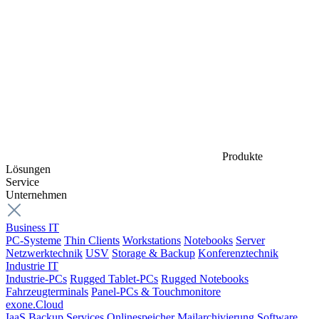
Produkte
Lösungen
Service
Unternehmen
Business IT
PC-Systeme
Thin Clients
Workstations
Notebooks
Server
Netzwerktechnik
USV
Storage & Backup
Konferenztechnik
Industrie IT
Industrie-PCs
Rugged Tablet-PCs
Rugged Notebooks
Fahrzeugterminals
Panel-PCs & Touchmonitore
exone.Cloud
IaaS
Backup Services
Onlinespeicher
Mailarchivierung
Software