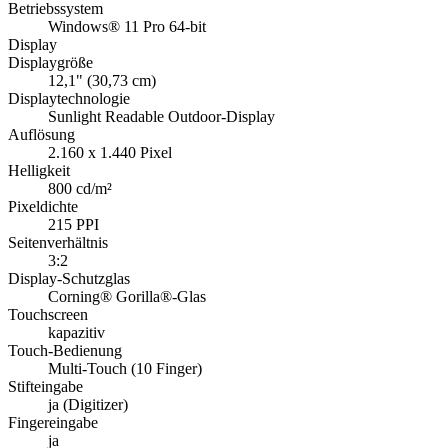
Betriebssystem
Windows® 11 Pro 64-bit
Display
Displaygröße
12,1" (30,73 cm)
Displaytechnologie
Sunlight Readable Outdoor-Display
Auflösung
2.160 x 1.440 Pixel
Helligkeit
800 cd/m²
Pixeldichte
215 PPI
Seitenverhältnis
3:2
Display-Schutzglas
Corning® Gorilla®-Glas
Touchscreen
kapazitiv
Touch-Bedienung
Multi-Touch (10 Finger)
Stifteingabe
ja (Digitizer)
Fingereingabe
ja