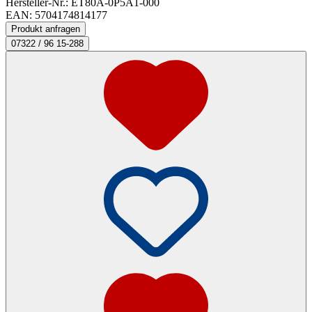
Hersteller-Nr.: ET80A-0P5A1-000
EAN: 5704174814177
Produkt anfragen
07322 / 96 15-288