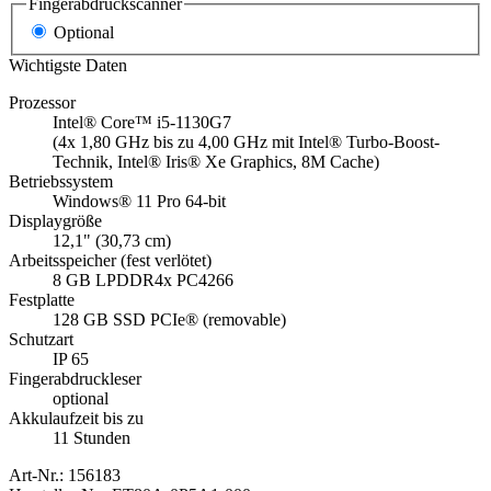
Fingerabdruckscanner
Optional
Wichtigste Daten
Prozessor
Intel® Core™ i5-1130G7
(4x 1,80 GHz bis zu 4,00 GHz mit Intel® Turbo-Boost-
Technik, Intel® Iris® Xe Graphics, 8M Cache)
Betriebssystem
Windows® 11 Pro 64-bit
Displaygröße
12,1" (30,73 cm)
Arbeitsspeicher (fest verlötet)
8 GB LPDDR4x PC4266
Festplatte
128 GB SSD PCIe® (removable)
Schutzart
IP 65
Fingerabdruckleser
optional
Akkulaufzeit bis zu
11 Stunden
Art-Nr.:
156183