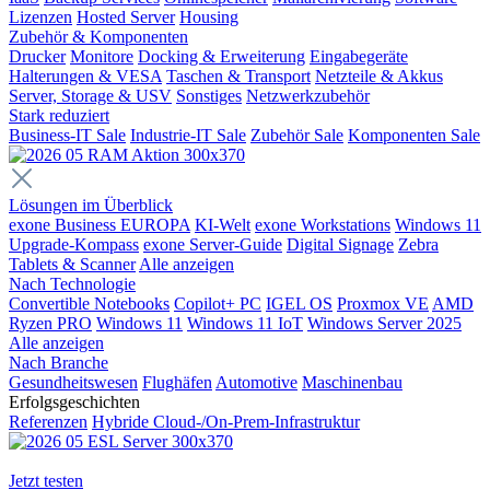
Lizenzen
Hosted Server
Housing
Zubehör & Komponenten
Drucker
Monitore
Docking & Erweiterung
Eingabegeräte
Halterungen & VESA
Taschen & Transport
Netzteile & Akkus
Server, Storage & USV
Sonstiges
Netzwerkzubehör
Stark reduziert
Business-IT Sale
Industrie-IT Sale
Zubehör Sale
Komponenten Sale
Lösungen im Überblick
exone Business EUROPA
KI-Welt
exone Workstations
Windows 11
Upgrade-Kompass
exone Server-Guide
Digital Signage
Zebra
Tablets & Scanner
Alle anzeigen
Nach Technologie
Convertible Notebooks
Copilot+ PC
IGEL OS
Proxmox VE
AMD
Ryzen PRO
Windows 11
Windows 11 IoT
Windows Server 2025
Alle anzeigen
Nach Branche
Gesundheitswesen
Flughäfen
Automotive
Maschinenbau
Erfolgsgeschichten
Referenzen
Hybride Cloud-/On-Prem-Infrastruktur
Jetzt testen