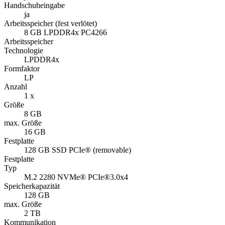
Handschuheingabe
ja
Arbeitsspeicher (fest verlötet)
8 GB LPDDR4x PC4266
Arbeitsspeicher
Technologie
LPDDR4x
Formfaktor
LP
Anzahl
1 x
Größe
8 GB
max. Größe
16 GB
Festplatte
128 GB SSD PCIe® (removable)
Festplatte
Typ
M.2 2280 NVMe® PCIe®3.0x4
Speicherkapazität
128 GB
max. Größe
2 TB
Kommunikation