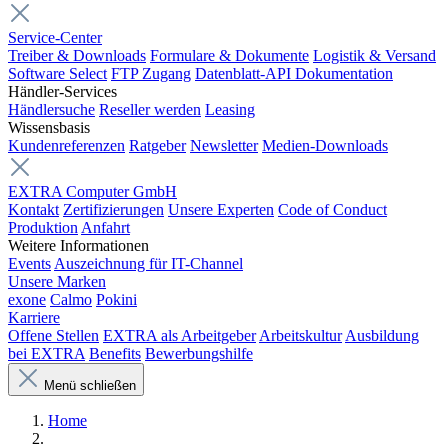
Service-Center
Treiber & Downloads
Formulare & Dokumente
Logistik & Versand
Software Select
FTP Zugang
Datenblatt-API Dokumentation
Händler-Services
Händlersuche
Reseller werden
Leasing
Wissensbasis
Kundenreferenzen
Ratgeber
Newsletter
Medien-Downloads
EXTRA Computer GmbH
Kontakt
Zertifizierungen
Unsere Experten
Code of Conduct
Produktion
Anfahrt
Weitere Informationen
Events
Auszeichnung für IT-Channel
Unsere Marken
exone
Calmo
Pokini
Karriere
Offene Stellen
EXTRA als Arbeitgeber
Arbeitskultur
Ausbildung
bei EXTRA
Benefits
Bewerbungshilfe
Menü schließen
Home