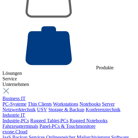
Produkte
Lösungen
Service
Unternehmen
Business IT
PC-Systeme
Thin Clients
Workstations
Notebooks
Server
Netzwerktechnik
USV
Storage & Backup
Konferenztechnik
Industrie IT
Industrie-PCs
Rugged Tablet-PCs
Rugged Notebooks
Fahrzeugterminals
Panel-PCs & Touchmonitore
exone.Cloud
IaaS
Backup Services
Onlinespeicher
Mailarchivierung
Software