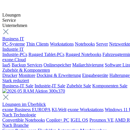
Lösungen
Service
Unternehmen
Business IT
PC-Systeme
Thin Clients
Workstations
Notebooks
Server
Netzwerkte
Industrie IT
Industrie-PCs
Rugged Tablet-PCs
Rugged Notebooks
Fahrzeugtermi
exone.Cloud
IaaS
Backup Services
Onlinespeicher
Mailarchivierung
Software Liz
Zubehör & Komponenten
Drucker
Monitore
Docking & Erweiterung
Eingabegeräte
Halterung
Stark reduziert
Business-IT Sale
Industrie-IT Sale
Zubehör Sale
Komponenten Sale
Lösungen im Überblick
exone Business EUROPA
KI-Welt
exone Workstations
Windows 11 
Nach Technologie
Convertible Notebooks
Copilot+ PC
IGEL OS
Proxmox VE
AMD R
Nach Branche