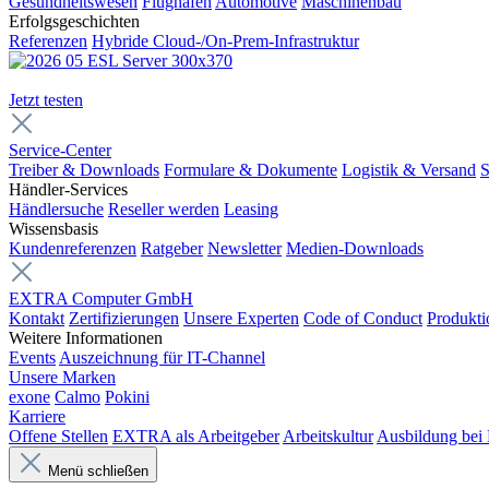
Gesundheitswesen
Flughäfen
Automotive
Maschinenbau
Erfolgsgeschichten
Referenzen
Hybride Cloud-/On-Prem-Infrastruktur
Jetzt testen
Service-Center
Treiber & Downloads
Formulare & Dokumente
Logistik & Versand
S
Händler-Services
Händlersuche
Reseller werden
Leasing
Wissensbasis
Kundenreferenzen
Ratgeber
Newsletter
Medien-Downloads
EXTRA Computer GmbH
Kontakt
Zertifizierungen
Unsere Experten
Code of Conduct
Produkti
Weitere Informationen
Events
Auszeichnung für IT-Channel
Unsere Marken
exone
Calmo
Pokini
Karriere
Offene Stellen
EXTRA als Arbeitgeber
Arbeitskultur
Ausbildung be
Menü schließen