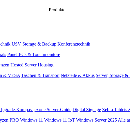
Produkte
chnik
USV
Storage & Backup
Konferenztechnik
nals
Panel-PCs & Touchmonitore
enzen
Hosted Server
Housing
en & VESA
Taschen & Transport
Netzteile & Akkus
Server, Storage 
Upgrade-Kompass
exone Server-Guide
Digital Signage
Zebra Tablets 
yzen PRO
Windows 11
Windows 11 IoT
Windows Server 2025
Alle a