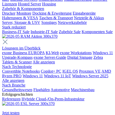
Lizenzen
Hosted Server
Housing
Zubehör & Komponenten
Drucker
Monitore
Docking & Erweiterung
Eingabegeräte
Halterungen & VESA
Taschen & Transport
Netzteile & Akkus
Server, Storage & USV
Sonstiges
Netzwerkzubehör
Stark reduziert
Business-IT Sale
Industrie-IT Sale
Zubehör Sale
Komponenten Sale
Lösungen im Überblick
exone Business EUROPA
KI-Welt
exone Workstations
Windows 11
Upgrade-Kompass
exone Server-Guide
Digital Signage
Zebra
Tablets & Scanner
Alle anzeigen
Nach Technologie
Convertible Notebooks
Copilot+ PC
IGEL OS
Proxmox VE
AMD
Ryzen PRO
Windows 11
Windows 11 IoT
Windows Server 2025
Alle anzeigen
Nach Branche
Gesundheitswesen
Flughäfen
Automotive
Maschinenbau
Erfolgsgeschichten
Referenzen
Hybride Cloud-/On-Prem-Infrastruktur
Jetzt testen