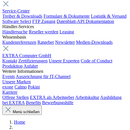
Service-Center
Treiber & Downloads
Formulare & Dokumente
Logistik & Versand
Software Select
FTP Zugang
Datenblatt-API Dokumentation
Händler-Services
Händlersuche
Reseller werden
Leasing
Wissensbasis
Kundenreferenzen
Ratgeber
Newsletter
Medien-Downloads
EXTRA Computer GmbH
Kontakt
Zertifizierungen
Unsere Experten
Code of Conduct
Produktion
Anfahrt
Weitere Informationen
Events
Auszeichnung für IT-Channel
Unsere Marken
exone
Calmo
Pokini
Karriere
Offene Stellen
EXTRA als Arbeitgeber
Arbeitskultur
Ausbildung
bei EXTRA
Benefits
Bewerbungshilfe
Menü schließen
Home