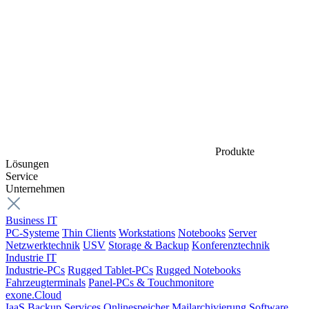
Produkte
Lösungen
Service
Unternehmen
Business IT
PC-Systeme
Thin Clients
Workstations
Notebooks
Server
Netzwerktechnik
USV
Storage & Backup
Konferenztechnik
Industrie IT
Industrie-PCs
Rugged Tablet-PCs
Rugged Notebooks
Fahrzeugterminals
Panel-PCs & Touchmonitore
exone.Cloud
IaaS
Backup Services
Onlinespeicher
Mailarchivierung
Software