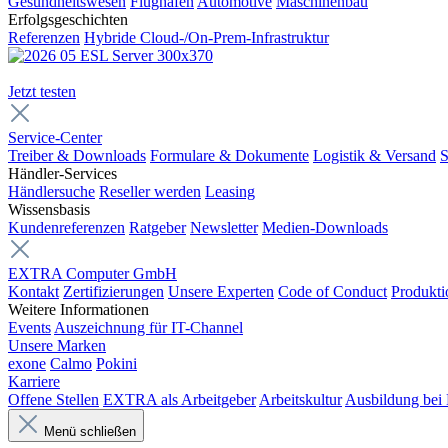
Gesundheitswesen
Flughäfen
Automotive
Maschinenbau
Erfolgsgeschichten
Referenzen
Hybride Cloud-/On-Prem-Infrastruktur
Jetzt testen
Service-Center
Treiber & Downloads
Formulare & Dokumente
Logistik & Versand
S
Händler-Services
Händlersuche
Reseller werden
Leasing
Wissensbasis
Kundenreferenzen
Ratgeber
Newsletter
Medien-Downloads
EXTRA Computer GmbH
Kontakt
Zertifizierungen
Unsere Experten
Code of Conduct
Produkti
Weitere Informationen
Events
Auszeichnung für IT-Channel
Unsere Marken
exone
Calmo
Pokini
Karriere
Offene Stellen
EXTRA als Arbeitgeber
Arbeitskultur
Ausbildung be
Menü schließen