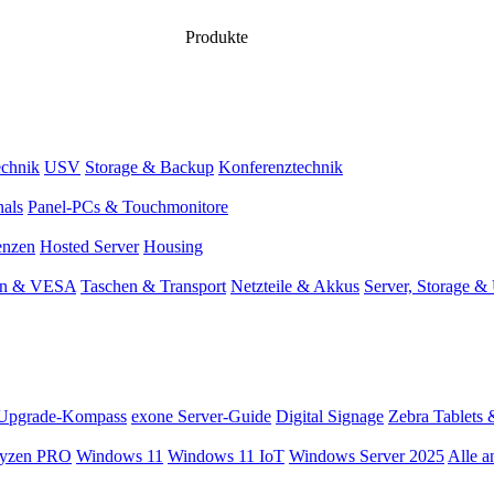
Produkte
chnik
USV
Storage & Backup
Konferenztechnik
nals
Panel-PCs & Touchmonitore
enzen
Hosted Server
Housing
en & VESA
Taschen & Transport
Netzteile & Akkus
Server, Storage 
Upgrade-Kompass
exone Server-Guide
Digital Signage
Zebra Tablets 
yzen PRO
Windows 11
Windows 11 IoT
Windows Server 2025
Alle a