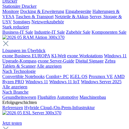
Drucker
Stationäre Drucker
Monitore
Docking & Erweiterung
Eingabegeräte
Halterungen &
VESA
Taschen & Transport
Netzteile & Akkus
Server, Storage &
USV
Sonstiges
Netzwerkzubehör
Stark reduziert
Business-IT Sale
Industrie-IT Sale
Zubehör Sale
Komponenten Sale
Lösungen im Überblick
exone Business EUROPA
KI-Welt
exone Workstations
Windows 11
Upgrade-Kompass
exone Server-Guide
Digital Signage
Zebra
Tablets & Scanner
Alle anzeigen
Nach Technologie
Convertible Notebooks
Copilot+ PC
IGEL OS
Proxmox VE
AMD
Ryzen PRO
Windows 11
Windows 11 IoT
Windows Server 2025
Alle anzeigen
Nach Branche
Gesundheitswesen
Flughäfen
Automotive
Maschinenbau
Erfolgsgeschichten
Referenzen
Hybride Cloud-/On-Prem-Infrastruktur
Jetzt testen