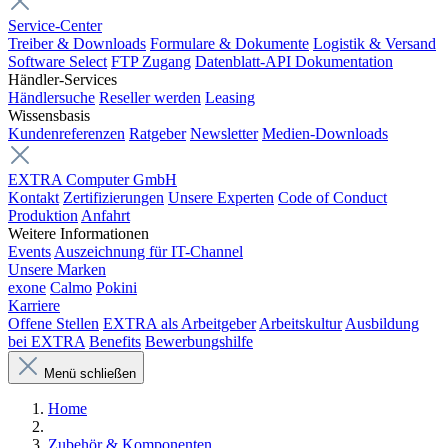
Service-Center
Treiber & Downloads
Formulare & Dokumente
Logistik & Versand
Software Select
FTP Zugang
Datenblatt-API Dokumentation
Händler-Services
Händlersuche
Reseller werden
Leasing
Wissensbasis
Kundenreferenzen
Ratgeber
Newsletter
Medien-Downloads
EXTRA Computer GmbH
Kontakt
Zertifizierungen
Unsere Experten
Code of Conduct
Produktion
Anfahrt
Weitere Informationen
Events
Auszeichnung für IT-Channel
Unsere Marken
exone
Calmo
Pokini
Karriere
Offene Stellen
EXTRA als Arbeitgeber
Arbeitskultur
Ausbildung
bei EXTRA
Benefits
Bewerbungshilfe
Menü schließen
Home
Zubehör & Komponenten