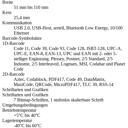
Breite
51 mm bis 110 mm
Kern
25,4 mm
Kommunikation
USB 2.0, USB-Host, seriell, Bluetooth Low Energy, 10/100
Ethernet
Barcode-Symbolsätze
1D-Barcode
Code 11, Code 39, Code 93, Code 128, ISBT-128, UPC-A,
UPC-E, EAN-8, EAN-13, UPC und EAN mit 2- oder 5-
stelliger Ergänzung, Plessey, Postnet, 2/5 Standard, 2/5
Industrie, 2/5 Interleaved, Logmars, MSI, Codabar und Planet
Code
2D-Barcode
Aztec, Codablock, PDF417, Code 49, DataMatrix,
MaxiCode, QRCode, MicroPDF417, TLC 39, RSS-14
Schriftarten und Grafiken
Schriftarten und Grafiken
7 Bitmap-Schriften, 1 stufenlos skalierbare Schrift
Umgebungsbedingungen
Betriebstemperatur
+5°C bis 40°C
Lagertemperatur
-40°C bis 60°C