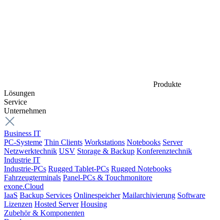
Produkte
Lösungen
Service
Unternehmen
Business IT
PC-Systeme
Thin Clients
Workstations
Notebooks
Server
Netzwerktechnik
USV
Storage & Backup
Konferenztechnik
Industrie IT
Industrie-PCs
Rugged Tablet-PCs
Rugged Notebooks
Fahrzeugterminals
Panel-PCs & Touchmonitore
exone.Cloud
IaaS
Backup Services
Onlinespeicher
Mailarchivierung
Software
Lizenzen
Hosted Server
Housing
Zubehör & Komponenten