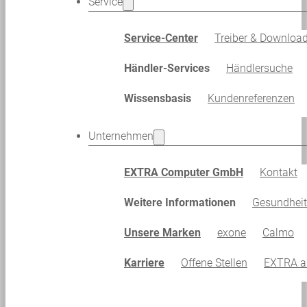
Service
Service-Center
Treiber & Downloa
Händler-Services
Händlersuche
Wissensbasis
Kundenreferenzen
Unternehmen
EXTRA Computer GmbH
Kontakt
Weitere Informationen
Gesundhei
Unsere Marken
exone
Calmo
Karriere
Offene Stellen
EXTRA al