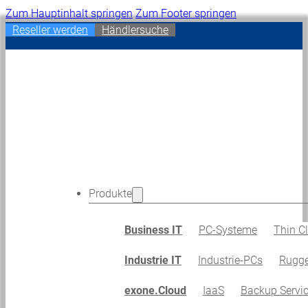
Zum Hauptinhalt springen
Zum Footer springen
Reseller werden
Händlersuche
Produkte
Business IT
PC-Systeme
Thin Cl
Industrie IT
Industrie-PCs
Rugge
exone.Cloud
IaaS
Backup Servi