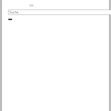
Suche<
suche