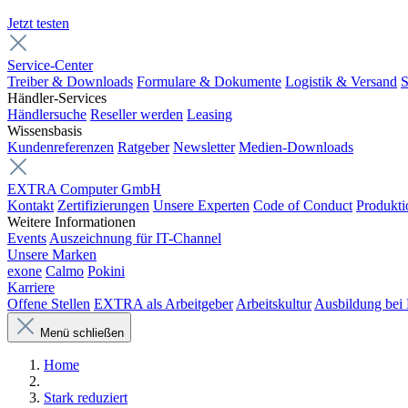
Jetzt testen
Service-Center
Treiber & Downloads
Formulare & Dokumente
Logistik & Versand
S
Händler-Services
Händlersuche
Reseller werden
Leasing
Wissensbasis
Kundenreferenzen
Ratgeber
Newsletter
Medien-Downloads
EXTRA Computer GmbH
Kontakt
Zertifizierungen
Unsere Experten
Code of Conduct
Produkti
Weitere Informationen
Events
Auszeichnung für IT-Channel
Unsere Marken
exone
Calmo
Pokini
Karriere
Offene Stellen
EXTRA als Arbeitgeber
Arbeitskultur
Ausbildung be
Menü schließen
Home
Stark reduziert