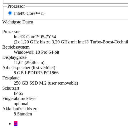
Prozessor
Intel® Core™ i5
Wichtigste Daten
Prozessor
Intel® Core™ i5-7Y54
(2x 1,20 GHz bis zu 3,20 GHz mit Intel® Turbo-Boost-Techn
Betriebssystem
Windows® 10 Pro 64-bit
Displaygröße
11,6" (29,46 cm)
Arbeitsspeicher (fest verlötet)
8 GB LPDDR3 PC1866
Festplatte
250 GB SSD M.2 (user removable)
Schutzart
IP 65
Fingerabdruckleser
optional
Akkulaufzeit bis zu
8 Stunden
%