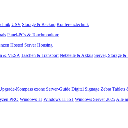
chnik
USV
Storage & Backup
Konferenztechnik
nals
Panel-PCs & Touchmonitore
enzen
Hosted Server
Housing
en & VESA
Taschen & Transport
Netzteile & Akkus
Server, Storage 
Upgrade-Kompass
exone Server-Guide
Digital Signage
Zebra Tablets 
yzen PRO
Windows 11
Windows 11 IoT
Windows Server 2025
Alle a