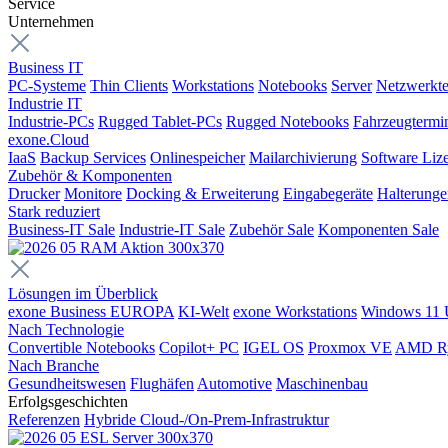
Service
Unternehmen
Business IT
PC-Systeme
Thin Clients
Workstations
Notebooks
Server
Netzwerkte
Industrie IT
Industrie-PCs
Rugged Tablet-PCs
Rugged Notebooks
Fahrzeugtermi
exone.Cloud
IaaS
Backup Services
Onlinespeicher
Mailarchivierung
Software Liz
Zubehör & Komponenten
Drucker
Monitore
Docking & Erweiterung
Eingabegeräte
Halterung
Stark reduziert
Business-IT Sale
Industrie-IT Sale
Zubehör Sale
Komponenten Sale
Lösungen im Überblick
exone Business EUROPA
KI-Welt
exone Workstations
Windows 11 
Nach Technologie
Convertible Notebooks
Copilot+ PC
IGEL OS
Proxmox VE
AMD R
Nach Branche
Gesundheitswesen
Flughäfen
Automotive
Maschinenbau
Erfolgsgeschichten
Referenzen
Hybride Cloud-/On-Prem-Infrastruktur