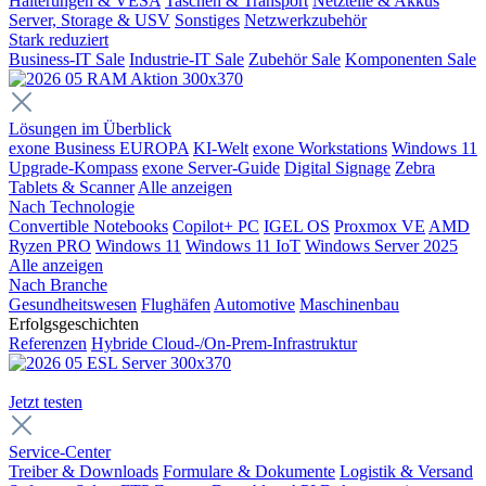
Halterungen & VESA
Taschen & Transport
Netzteile & Akkus
Server, Storage & USV
Sonstiges
Netzwerkzubehör
Stark reduziert
Business-IT Sale
Industrie-IT Sale
Zubehör Sale
Komponenten Sale
Lösungen im Überblick
exone Business EUROPA
KI-Welt
exone Workstations
Windows 11
Upgrade-Kompass
exone Server-Guide
Digital Signage
Zebra
Tablets & Scanner
Alle anzeigen
Nach Technologie
Convertible Notebooks
Copilot+ PC
IGEL OS
Proxmox VE
AMD
Ryzen PRO
Windows 11
Windows 11 IoT
Windows Server 2025
Alle anzeigen
Nach Branche
Gesundheitswesen
Flughäfen
Automotive
Maschinenbau
Erfolgsgeschichten
Referenzen
Hybride Cloud-/On-Prem-Infrastruktur
Jetzt testen
Service-Center
Treiber & Downloads
Formulare & Dokumente
Logistik & Versand