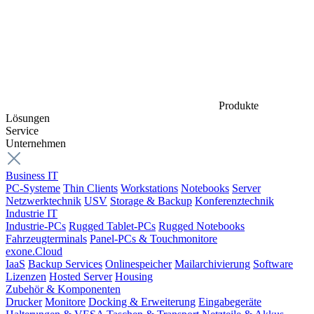
Produkte
Lösungen
Service
Unternehmen
Business IT
PC-Systeme
Thin Clients
Workstations
Notebooks
Server
Netzwerktechnik
USV
Storage & Backup
Konferenztechnik
Industrie IT
Industrie-PCs
Rugged Tablet-PCs
Rugged Notebooks
Fahrzeugterminals
Panel-PCs & Touchmonitore
exone.Cloud
IaaS
Backup Services
Onlinespeicher
Mailarchivierung
Software
Lizenzen
Hosted Server
Housing
Zubehör & Komponenten
Drucker
Monitore
Docking & Erweiterung
Eingabegeräte