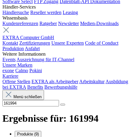
Software Select
FTP Zugang
Datenblatt-API Dokumentation
Händler-Services
Händlersuche
Reseller werden
Leasing
Wissensbasis
Kundenreferenzen
Ratgeber
Newsletter
Medien-Downloads
EXTRA Computer GmbH
Kontakt
Zertifizierungen
Unsere Experten
Code of Conduct
Produktion
Anfahrt
Weitere Informationen
Events
Auszeichnung für IT-Channel
Unsere Marken
exone
Calmo
Pokini
Karriere
Offene Stellen
EXTRA als Arbeitgeber
Arbeitskultur
Ausbildung
bei EXTRA
Benefits
Bewerbungshilfe
Menü schließen
Ergebnisse für:
161994
Produkte
(9)