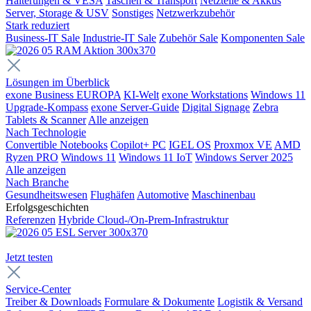
Halterungen & VESA
Taschen & Transport
Netzteile & Akkus
Server, Storage & USV
Sonstiges
Netzwerkzubehör
Stark reduziert
Business-IT Sale
Industrie-IT Sale
Zubehör Sale
Komponenten Sale
Lösungen im Überblick
exone Business EUROPA
KI-Welt
exone Workstations
Windows 11
Upgrade-Kompass
exone Server-Guide
Digital Signage
Zebra
Tablets & Scanner
Alle anzeigen
Nach Technologie
Convertible Notebooks
Copilot+ PC
IGEL OS
Proxmox VE
AMD
Ryzen PRO
Windows 11
Windows 11 IoT
Windows Server 2025
Alle anzeigen
Nach Branche
Gesundheitswesen
Flughäfen
Automotive
Maschinenbau
Erfolgsgeschichten
Referenzen
Hybride Cloud-/On-Prem-Infrastruktur
Jetzt testen
Service-Center
Treiber & Downloads
Formulare & Dokumente
Logistik & Versand