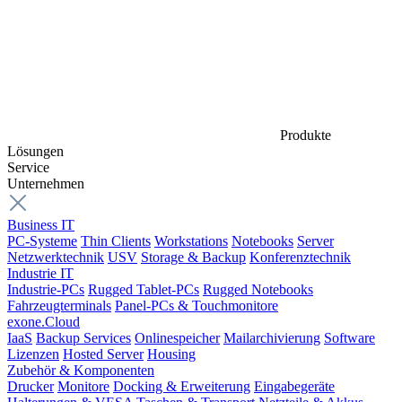
Produkte
Lösungen
Service
Unternehmen
Business IT
PC-Systeme
Thin Clients
Workstations
Notebooks
Server
Netzwerktechnik
USV
Storage & Backup
Konferenztechnik
Industrie IT
Industrie-PCs
Rugged Tablet-PCs
Rugged Notebooks
Fahrzeugterminals
Panel-PCs & Touchmonitore
exone.Cloud
IaaS
Backup Services
Onlinespeicher
Mailarchivierung
Software
Lizenzen
Hosted Server
Housing
Zubehör & Komponenten
Drucker
Monitore
Docking & Erweiterung
Eingabegeräte