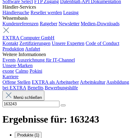
Software Select
FTP Zugang
Datenblatt-API Dokumentation
Händler-Services
Händlersuche
Reseller werden
Leasing
Wissensbasis
Kundenreferenzen
Ratgeber
Newsletter
Medien-Downloads
EXTRA Computer GmbH
Kontakt
Zertifizierungen
Unsere Experten
Code of Conduct
Produktion
Anfahrt
Weitere Informationen
Events
Auszeichnung für IT-Channel
Unsere Marken
exone
Calmo
Pokini
Karriere
Offene Stellen
EXTRA als Arbeitgeber
Arbeitskultur
Ausbildung
bei EXTRA
Benefits
Bewerbungshilfe
Menü schließen
Ergebnisse für:
163243
Produkte
(1)