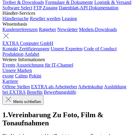
Treiber & Downloads
Formulare & Dokumente
Logistik & Versand
Software Select
FTP Zugang
Datenblatt-API Dokumentation
Händler-Services
Händlersuche
Reseller werden
Leasing
Wissensbasis
Kundenreferenzen
Ratgeber
Newsletter
Medien-Downloads
EXTRA Computer GmbH
Kontakt
Zertifizierungen
Unsere Experten
Code of Conduct
Produktion
Anfahrt
Weitere Informationen
Events
Auszeichnung für IT-Channel
Unsere Marken
exone
Calmo
Pokini
Karriere
Offene Stellen
EXTRA als Arbeitgeber
Arbeitskultur
Ausbildung
bei EXTRA
Benefits
Bewerbungshilfe
Menü schließen
1.Vereinbarung Zu Foto, Film &
Tonaufnahmen