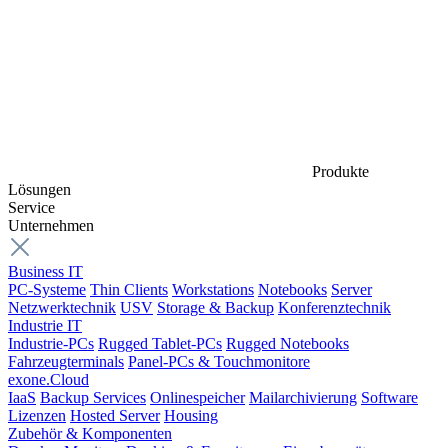
Produkte
Lösungen
Service
Unternehmen
Business IT
PC-Systeme
Thin Clients
Workstations
Notebooks
Server
Netzwerktechnik
USV
Storage & Backup
Konferenztechnik
Industrie IT
Industrie-PCs
Rugged Tablet-PCs
Rugged Notebooks
Fahrzeugterminals
Panel-PCs & Touchmonitore
exone.Cloud
IaaS
Backup Services
Onlinespeicher
Mailarchivierung
Software
Lizenzen
Hosted Server
Housing
Zubehör & Komponenten