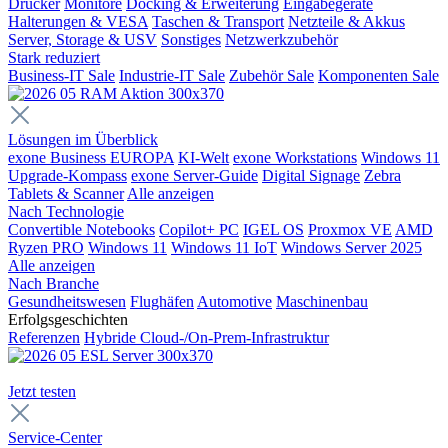
Drucker
Monitore
Docking & Erweiterung
Eingabegeräte
Halterungen & VESA
Taschen & Transport
Netzteile & Akkus
Server, Storage & USV
Sonstiges
Netzwerkzubehör
Stark reduziert
Business-IT Sale
Industrie-IT Sale
Zubehör Sale
Komponenten Sale
Lösungen im Überblick
exone Business EUROPA
KI-Welt
exone Workstations
Windows 11
Upgrade-Kompass
exone Server-Guide
Digital Signage
Zebra
Tablets & Scanner
Alle anzeigen
Nach Technologie
Convertible Notebooks
Copilot+ PC
IGEL OS
Proxmox VE
AMD
Ryzen PRO
Windows 11
Windows 11 IoT
Windows Server 2025
Alle anzeigen
Nach Branche
Gesundheitswesen
Flughäfen
Automotive
Maschinenbau
Erfolgsgeschichten
Referenzen
Hybride Cloud-/On-Prem-Infrastruktur
Jetzt testen
Service-Center