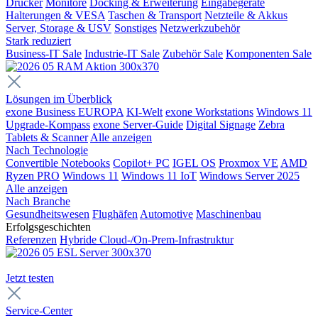
Drucker
Monitore
Docking & Erweiterung
Eingabegeräte
Halterungen & VESA
Taschen & Transport
Netzteile & Akkus
Server, Storage & USV
Sonstiges
Netzwerkzubehör
Stark reduziert
Business-IT Sale
Industrie-IT Sale
Zubehör Sale
Komponenten Sale
Lösungen im Überblick
exone Business EUROPA
KI-Welt
exone Workstations
Windows 11
Upgrade-Kompass
exone Server-Guide
Digital Signage
Zebra
Tablets & Scanner
Alle anzeigen
Nach Technologie
Convertible Notebooks
Copilot+ PC
IGEL OS
Proxmox VE
AMD
Ryzen PRO
Windows 11
Windows 11 IoT
Windows Server 2025
Alle anzeigen
Nach Branche
Gesundheitswesen
Flughäfen
Automotive
Maschinenbau
Erfolgsgeschichten
Referenzen
Hybride Cloud-/On-Prem-Infrastruktur
Jetzt testen
Service-Center