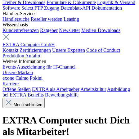
Treiber & Downloads
Formulare & Dokumente
Logistik & Versand
Software Select
FTP Zugang
Datenblatt-API Dokumentation
Händler-Services
Händlersuche
Reseller werden
Leasing
Wissensbasis
Kundenreferenzen
Ratgeber
Newsletter
Medien-Downloads
EXTRA Computer GmbH
Kontakt
Zertifizierungen
Unsere Experten
Code of Conduct
Produktion
Anfahrt
Weitere Informationen
Events
Auszeichnung für IT-Channel
Unsere Marken
exone
Calmo
Pokini
Karriere
Offene Stellen
EXTRA als Arbeitgeber
Arbeitskultur
Ausbildung
bei EXTRA
Benefits
Bewerbungshilfe
Menü schließen
EXTRA Computer sucht Dich
als Mitarbeiter!