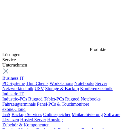
Produkte
Lösungen
Service
Unternehmen
Business IT
PC-Systeme
Thin Clients
Workstations
Notebooks
Server
Netzwerktechnik
USV
Storage & Backup
Konferenztechnik
Industrie IT
Industrie-PCs
Rugged Tablet-PCs
Rugged Notebooks
Fahrzeugterminals
Panel-PCs & Touchmonitore
exone.Cloud
IaaS
Backup Services
Onlinespeicher
Mailarchivierung
Software
Lizenzen
Hosted Server
Housing
Zubehör & Komponenten