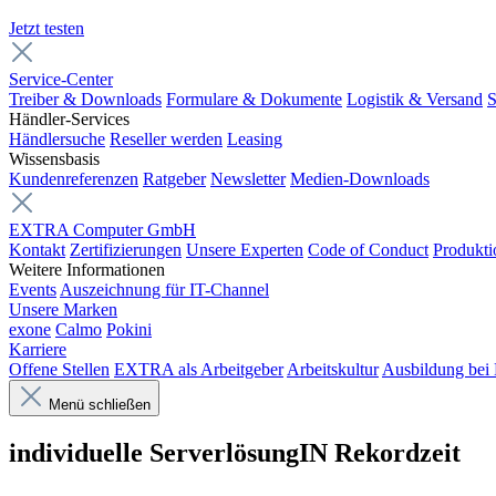
Jetzt testen
Service-Center
Treiber & Downloads
Formulare & Dokumente
Logistik & Versand
S
Händler-Services
Händlersuche
Reseller werden
Leasing
Wissensbasis
Kundenreferenzen
Ratgeber
Newsletter
Medien-Downloads
EXTRA Computer GmbH
Kontakt
Zertifizierungen
Unsere Experten
Code of Conduct
Produkti
Weitere Informationen
Events
Auszeichnung für IT-Channel
Unsere Marken
exone
Calmo
Pokini
Karriere
Offene Stellen
EXTRA als Arbeitgeber
Arbeitskultur
Ausbildung be
Menü schließen
individuelle Serverlösung
IN Rekordzeit