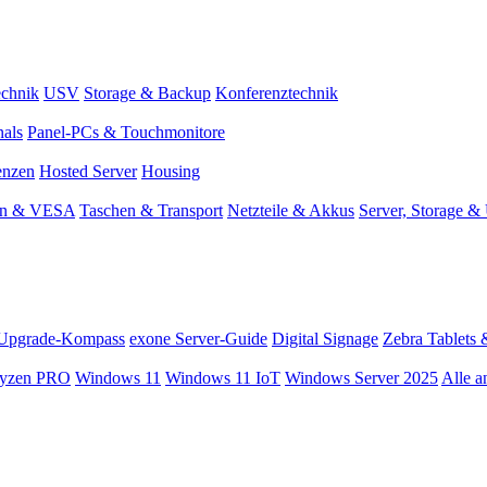
chnik
USV
Storage & Backup
Konferenztechnik
nals
Panel-PCs & Touchmonitore
enzen
Hosted Server
Housing
en & VESA
Taschen & Transport
Netzteile & Akkus
Server, Storage 
Upgrade-Kompass
exone Server-Guide
Digital Signage
Zebra Tablets 
yzen PRO
Windows 11
Windows 11 IoT
Windows Server 2025
Alle a