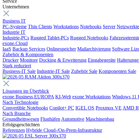
Service
Unternehmen
Business IT
PC-Systeme
Thin Clients
Workstations
Notebooks
Server
Netzwerkte
Industrie IT
Industrie-PCs
Rugged Tablet-PCs
Rugged Notebooks
Fahrzeugtermi
exone.Cloud
IaaS
Backup Services
Onlinespeicher
Mailarchivierung
Software Liz
Zubehör & Komponenten
Drucker
Monitore
Docking & Erweiterung
Eingabegeräte
Halterung
Stark reduziert
Business-IT Sale
Industrie-IT Sale
Zubehör Sale
Komponenten Sale
Lösungen im Überblick
exone Business EUROPA
KI-Welt
exone Workstations
Windows 11 
Nach Technologie
Convertible Notebooks
Copilot+ PC
IGEL OS
Proxmox VE
AMD R
Nach Branche
Gesundheitswesen
Flughäfen
Automotive
Maschinenbau
Erfolgsgeschichten
Referenzen
Hybride Cloud-/On-Prem-Infrastruktur