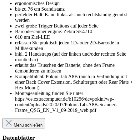
ergonomisches Design
bis zu 76 cm Scandistanz
perfekter Halt: Kann links- als auch rechtshändig genutzt
werden
zwei große Trigger Buttons auf jeder Seite
Barcodescanner engine: Zebra SE4710
610 nm Ziel-LED
erfassen Sie praktisch jeden 1D- oder 2D-Barcode in
Millisekunden
inkl. 2 Handstraps (auf der linken und/oder rechten Seite
montierbar)
erlaubt das Tauschen der Batterie, ohne den Frame
demontieren zu müssen
Kompatibilität: Pokini Tab A8B (auch in Verbindung mit
einer Back Cover Extension, Schultergurt oder Rear Plate +
Hex Mount)
Montageanleitung finden Sie unter
https://os.extracomputer.de/b10256/devpokini/wp-
content/uploads/2020/07/Pokini-Tab-A8B-Scanner-
Frame_QSG_EN_V1_09-2019_web.pdf
Menü schließen
Datenblätter