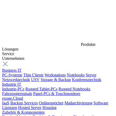
Produkte
Lösungen
Service
Unternehmen
Business IT
PC-Systeme
Thin Clients
Workstations
Notebooks
Server
Netzwerktechnik
USV
Storage & Backup
Konferenztechnik
Industrie IT
Industrie-PCs
Rugged Tablet-PCs
Rugged Notebooks
Fahrzeugterminals
Panel-PCs & Touchmonitore
exone.Cloud
IaaS
Backup Services
Onlinespeicher
Mailarchivierung
Software
Lizenzen
Hosted Server
Housing
Zubehör & Komponenten