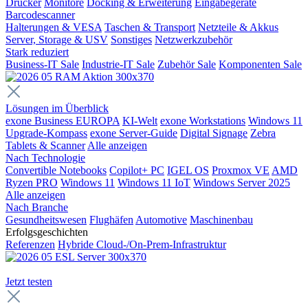
Drucker
Monitore
Docking & Erweiterung
Eingabegeräte
Barcodescanner
Halterungen & VESA
Taschen & Transport
Netzteile & Akkus
Server, Storage & USV
Sonstiges
Netzwerkzubehör
Stark reduziert
Business-IT Sale
Industrie-IT Sale
Zubehör Sale
Komponenten Sale
Lösungen im Überblick
exone Business EUROPA
KI-Welt
exone Workstations
Windows 11
Upgrade-Kompass
exone Server-Guide
Digital Signage
Zebra
Tablets & Scanner
Alle anzeigen
Nach Technologie
Convertible Notebooks
Copilot+ PC
IGEL OS
Proxmox VE
AMD
Ryzen PRO
Windows 11
Windows 11 IoT
Windows Server 2025
Alle anzeigen
Nach Branche
Gesundheitswesen
Flughäfen
Automotive
Maschinenbau
Erfolgsgeschichten
Referenzen
Hybride Cloud-/On-Prem-Infrastruktur
Jetzt testen