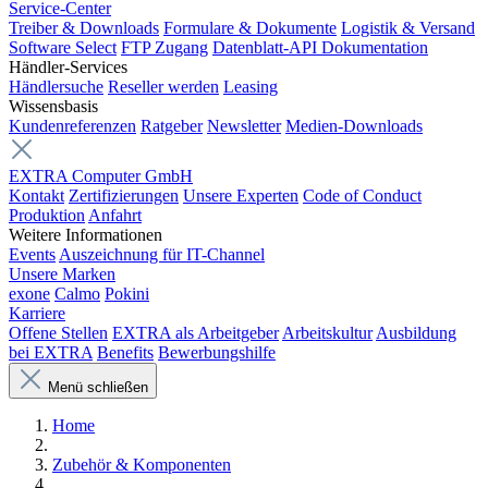
Service-Center
Treiber & Downloads
Formulare & Dokumente
Logistik & Versand
Software Select
FTP Zugang
Datenblatt-API Dokumentation
Händler-Services
Händlersuche
Reseller werden
Leasing
Wissensbasis
Kundenreferenzen
Ratgeber
Newsletter
Medien-Downloads
EXTRA Computer GmbH
Kontakt
Zertifizierungen
Unsere Experten
Code of Conduct
Produktion
Anfahrt
Weitere Informationen
Events
Auszeichnung für IT-Channel
Unsere Marken
exone
Calmo
Pokini
Karriere
Offene Stellen
EXTRA als Arbeitgeber
Arbeitskultur
Ausbildung
bei EXTRA
Benefits
Bewerbungshilfe
Menü schließen
Home
Zubehör & Komponenten