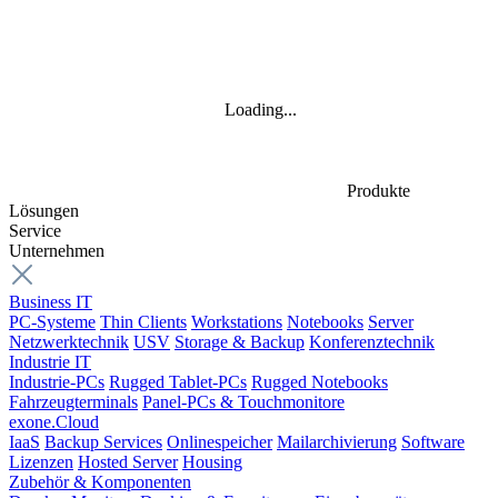
Loading...
Produkte
Lösungen
Service
Unternehmen
Business IT
PC-Systeme
Thin Clients
Workstations
Notebooks
Server
Netzwerktechnik
USV
Storage & Backup
Konferenztechnik
Industrie IT
Industrie-PCs
Rugged Tablet-PCs
Rugged Notebooks
Fahrzeugterminals
Panel-PCs & Touchmonitore
exone.Cloud
IaaS
Backup Services
Onlinespeicher
Mailarchivierung
Software
Lizenzen
Hosted Server
Housing
Zubehör & Komponenten