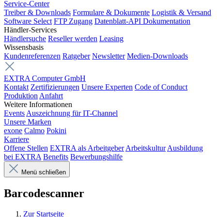
Service-Center
Treiber & Downloads
Formulare & Dokumente
Logistik & Versand
Software Select
FTP Zugang
Datenblatt-API Dokumentation
Händler-Services
Händlersuche
Reseller werden
Leasing
Wissensbasis
Kundenreferenzen
Ratgeber
Newsletter
Medien-Downloads
EXTRA Computer GmbH
Kontakt
Zertifizierungen
Unsere Experten
Code of Conduct
Produktion
Anfahrt
Weitere Informationen
Events
Auszeichnung für IT-Channel
Unsere Marken
exone
Calmo
Pokini
Karriere
Offene Stellen
EXTRA als Arbeitgeber
Arbeitskultur
Ausbildung
bei EXTRA
Benefits
Bewerbungshilfe
Menü schließen
Barcodescanner
Zur Startseite