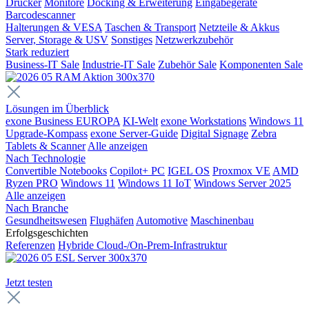
Drucker
Monitore
Docking & Erweiterung
Eingabegeräte
Barcodescanner
Halterungen & VESA
Taschen & Transport
Netzteile & Akkus
Server, Storage & USV
Sonstiges
Netzwerkzubehör
Stark reduziert
Business-IT Sale
Industrie-IT Sale
Zubehör Sale
Komponenten Sale
Lösungen im Überblick
exone Business EUROPA
KI-Welt
exone Workstations
Windows 11
Upgrade-Kompass
exone Server-Guide
Digital Signage
Zebra
Tablets & Scanner
Alle anzeigen
Nach Technologie
Convertible Notebooks
Copilot+ PC
IGEL OS
Proxmox VE
AMD
Ryzen PRO
Windows 11
Windows 11 IoT
Windows Server 2025
Alle anzeigen
Nach Branche
Gesundheitswesen
Flughäfen
Automotive
Maschinenbau
Erfolgsgeschichten
Referenzen
Hybride Cloud-/On-Prem-Infrastruktur
Jetzt testen