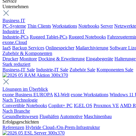
Service
Unternehmen
Business IT
PC-Systeme
Thin Clients
Workstations
Notebooks
Server
Netzwerkte
Industrie IT
Industrie-PCs
Rugged Tablet-PCs
Rugged Notebooks
Fahrzeugtermi
exone.Cloud
IaaS
Backup Services
Onlinespeicher
Mailarchivierung
Software Liz
Zubehör & Komponenten
Drucker
Monitore
Docking & Erweiterung
Eingabegeräte
Halterung
Stark reduziert
Business-IT Sale
Industrie-IT Sale
Zubehör Sale
Komponenten Sale
Lösungen im Überblick
exone Business EUROPA
KI-Welt
exone Workstations
Windows 11 
Nach Technologie
Convertible Notebooks
Copilot+ PC
IGEL OS
Proxmox VE
AMD R
Nach Branche
Gesundheitswesen
Flughäfen
Automotive
Maschinenbau
Erfolgsgeschichten
Referenzen
Hybride Cloud-/On-Prem-Infrastruktur