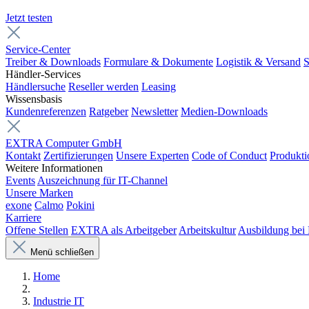
Jetzt testen
Service-Center
Treiber & Downloads
Formulare & Dokumente
Logistik & Versand
S
Händler-Services
Händlersuche
Reseller werden
Leasing
Wissensbasis
Kundenreferenzen
Ratgeber
Newsletter
Medien-Downloads
EXTRA Computer GmbH
Kontakt
Zertifizierungen
Unsere Experten
Code of Conduct
Produkti
Weitere Informationen
Events
Auszeichnung für IT-Channel
Unsere Marken
exone
Calmo
Pokini
Karriere
Offene Stellen
EXTRA als Arbeitgeber
Arbeitskultur
Ausbildung be
Menü schließen
Home
Industrie IT