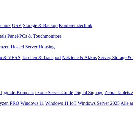
chnik
USV
Storage & Backup
Konferenztechnik
nals
Panel-PCs & Touchmonitore
enzen
Hosted Server
Housing
en & VESA
Taschen & Transport
Netzteile & Akkus
Server, Storage 
Upgrade-Kompass
exone Server-Guide
Digital Signage
Zebra Tablets 
yzen PRO
Windows 11
Windows 11 IoT
Windows Server 2025
Alle a