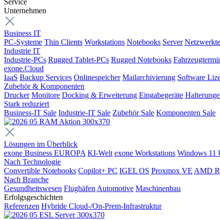
Service
Unternehmen
Business IT
PC-Systeme
Thin Clients
Workstations
Notebooks
Server
Netzwerkte
Industrie IT
Industrie-PCs
Rugged Tablet-PCs
Rugged Notebooks
Fahrzeugtermi
exone.Cloud
IaaS
Backup Services
Onlinespeicher
Mailarchivierung
Software Liz
Zubehör & Komponenten
Drucker
Monitore
Docking & Erweiterung
Eingabegeräte
Halterung
Stark reduziert
Business-IT Sale
Industrie-IT Sale
Zubehör Sale
Komponenten Sale
Lösungen im Überblick
exone Business EUROPA
KI-Welt
exone Workstations
Windows 11 
Nach Technologie
Convertible Notebooks
Copilot+ PC
IGEL OS
Proxmox VE
AMD R
Nach Branche
Gesundheitswesen
Flughäfen
Automotive
Maschinenbau
Erfolgsgeschichten
Referenzen
Hybride Cloud-/On-Prem-Infrastruktur