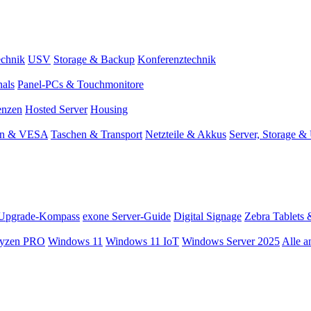
chnik
USV
Storage & Backup
Konferenztechnik
nals
Panel-PCs & Touchmonitore
enzen
Hosted Server
Housing
en & VESA
Taschen & Transport
Netzteile & Akkus
Server, Storage 
Upgrade-Kompass
exone Server-Guide
Digital Signage
Zebra Tablets 
yzen PRO
Windows 11
Windows 11 IoT
Windows Server 2025
Alle a