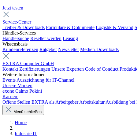
Jetzt testen
Service-Center
Treiber & Downloads
Formulare & Dokumente
Logistik & Versand
S
Händler-Services
Händlersuche
Reseller werden
Leasing
Wissensbasis
Kundenreferenzen
Ratgeber
Newsletter
Medien-Downloads
EXTRA Computer GmbH
Kontakt
Zertifizierungen
Unsere Experten
Code of Conduct
Produkti
Weitere Informationen
Events
Auszeichnung für IT-Channel
Unsere Marken
exone
Calmo
Pokini
Karriere
Offene Stellen
EXTRA als Arbeitgeber
Arbeitskultur
Ausbildung be
Menü schließen
Home
Industrie IT