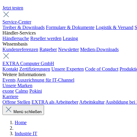
Jetzt testen
Service-Center
Treiber & Downloads
Formulare & Dokumente
Logistik & Versand
S
Händler-Services
Händlersuche
Reseller werden
Leasing
Wissensbasis
Kundenreferenzen
Ratgeber
Newsletter
Medien-Downloads
EXTRA Computer GmbH
Kontakt
Zertifizierungen
Unsere Experten
Code of Conduct
Produkti
Weitere Informationen
Events
Auszeichnung für IT-Channel
Unsere Marken
exone
Calmo
Pokini
Karriere
Offene Stellen
EXTRA als Arbeitgeber
Arbeitskultur
Ausbildung be
Menü schließen
Home
Industrie IT