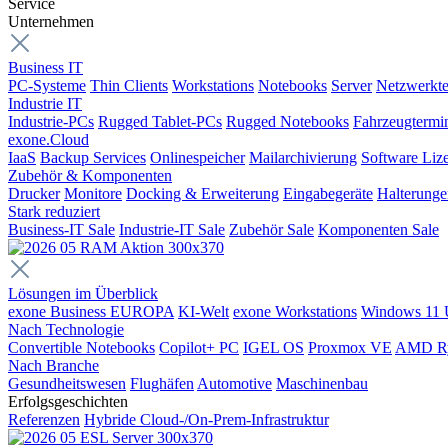
Service
Unternehmen
Business IT
PC-Systeme
Thin Clients
Workstations
Notebooks
Server
Netzwerkte
Industrie IT
Industrie-PCs
Rugged Tablet-PCs
Rugged Notebooks
Fahrzeugtermi
exone.Cloud
IaaS
Backup Services
Onlinespeicher
Mailarchivierung
Software Liz
Zubehör & Komponenten
Drucker
Monitore
Docking & Erweiterung
Eingabegeräte
Halterung
Stark reduziert
Business-IT Sale
Industrie-IT Sale
Zubehör Sale
Komponenten Sale
Lösungen im Überblick
exone Business EUROPA
KI-Welt
exone Workstations
Windows 11 
Nach Technologie
Convertible Notebooks
Copilot+ PC
IGEL OS
Proxmox VE
AMD R
Nach Branche
Gesundheitswesen
Flughäfen
Automotive
Maschinenbau
Erfolgsgeschichten
Referenzen
Hybride Cloud-/On-Prem-Infrastruktur