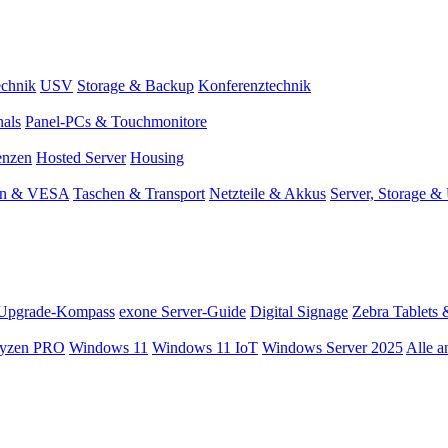
chnik
USV
Storage & Backup
Konferenztechnik
nals
Panel-PCs & Touchmonitore
enzen
Hosted Server
Housing
en & VESA
Taschen & Transport
Netzteile & Akkus
Server, Storage 
Upgrade-Kompass
exone Server-Guide
Digital Signage
Zebra Tablets 
yzen PRO
Windows 11
Windows 11 IoT
Windows Server 2025
Alle a