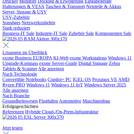
Drucker
Monitore
Docking & Erweiterung
Eingabegeräte
Halterungen & VESA
Taschen & Transport
Netzteile & Akkus
Server, Storage & USV
USV-Zubehör
Sonstiges
Netzwerkzubehör
Stark reduziert
Business-IT Sale
Industrie-IT Sale
Zubehör Sale
Komponenten Sale
Lösungen im Überblick
exone Business EUROPA
KI-Welt
exone Workstations
Windows 11
Upgrade-Kompass
exone Server-Guide
Digital Signage
Zebra
Tablets & Scanner
Alle anzeigen
Nach Technologie
Convertible Notebooks
Copilot+ PC
IGEL OS
Proxmox VE
AMD
Ryzen PRO
Windows 11
Windows 11 IoT
Windows Server 2025
Alle anzeigen
Nach Branche
Gesundheitswesen
Flughäfen
Automotive
Maschinenbau
Erfolgsgeschichten
Referenzen
Hybride Cloud-/On-Prem-Infrastruktur
Jetzt testen