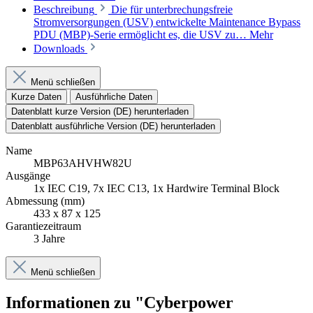
Beschreibung
Die für unterbrechungsfreie
Stromversorgungen (USV) entwickelte Maintenance Bypass
PDU (MBP)-Serie ermöglicht es, die USV zu…
Mehr
Downloads
Menü schließen
Kurze Daten
Ausführliche Daten
Datenblatt kurze Version (DE) herunterladen
Datenblatt ausführliche Version (DE) herunterladen
Name
MBP63AHVHW82U
Ausgänge
1x IEC C19, 7x IEC C13, 1x Hardwire Terminal Block
Abmessung (mm)
433 x 87 x 125
Garantiezeitraum
3 Jahre
Menü schließen
Informationen zu "Cyberpower