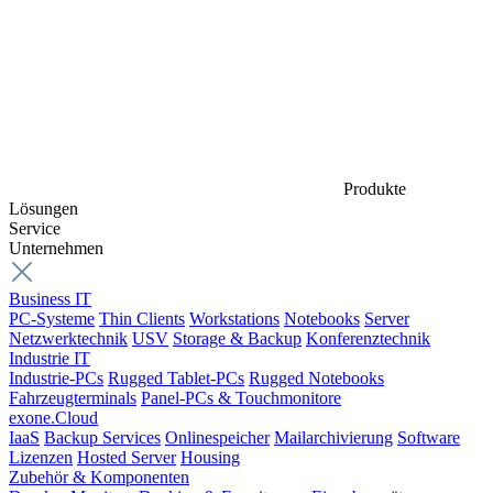
Produkte
Lösungen
Service
Unternehmen
Business IT
PC-Systeme
Thin Clients
Workstations
Notebooks
Server
Netzwerktechnik
USV
Storage & Backup
Konferenztechnik
Industrie IT
Industrie-PCs
Rugged Tablet-PCs
Rugged Notebooks
Fahrzeugterminals
Panel-PCs & Touchmonitore
exone.Cloud
IaaS
Backup Services
Onlinespeicher
Mailarchivierung
Software
Lizenzen
Hosted Server
Housing
Zubehör & Komponenten