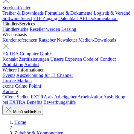
Service-Center
Treiber & Downloads
Formulare & Dokumente
Logistik & Versand
Software Select
FTP Zugang
Datenblatt-API Dokumentation
Händler-Services
Händlersuche
Reseller werden
Leasing
Wissensbasis
Kundenreferenzen
Ratgeber
Newsletter
Medien-Downloads
EXTRA Computer GmbH
Kontakt
Zertifizierungen
Unsere Experten
Code of Conduct
Produktion
Anfahrt
Weitere Informationen
Events
Auszeichnung für IT-Channel
Unsere Marken
exone
Calmo
Pokini
Karriere
Offene Stellen
EXTRA als Arbeitgeber
Arbeitskultur
Ausbildung
bei EXTRA
Benefits
Bewerbungshilfe
Menü schließen
Home
Zubehör & Komponenten