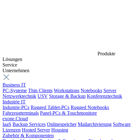
Produkte
Lösungen
Service
Unternehmen
Business IT
PC-Systeme
Thin Clients
Workstations
Notebooks
Server
Netzwerktechnik
USV
Storage & Backup
Konferenztechnik
Industrie IT
Industrie-PCs
Rugged Tablet-PCs
Rugged Notebooks
Fahrzeugterminals
Panel-PCs & Touchmonitore
exone.Cloud
IaaS
Backup Services
Onlinespeicher
Mailarchivierung
Software
Lizenzen
Hosted Server
Housing
Zubehör & Komponenten