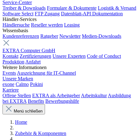
Service-Center
Treiber & Downloads
Formulare & Dokumente
Logistik & Versand
Software Select
FTP Zugang
Datenblatt-API Dokumentation
Händler-Services
Händlersuche
Reseller werden
Leasing
Wissensbasis
Kundenreferenzen
Ratgeber
Newsletter
Medien-Downloads
EXTRA Computer GmbH
Kontakt
Zertifizierungen
Unsere Experten
Code of Conduct
Produktion
Anfahrt
Weitere Informationen
Events
Auszeichnung für IT-Channel
Unsere Marken
exone
Calmo
Pokini
Karriere
Offene Stellen
EXTRA als Arbeitgeber
Arbeitskultur
Ausbildung
bei EXTRA
Benefits
Bewerbungshilfe
Menü schließen
Home
Zubehör & Komponenten