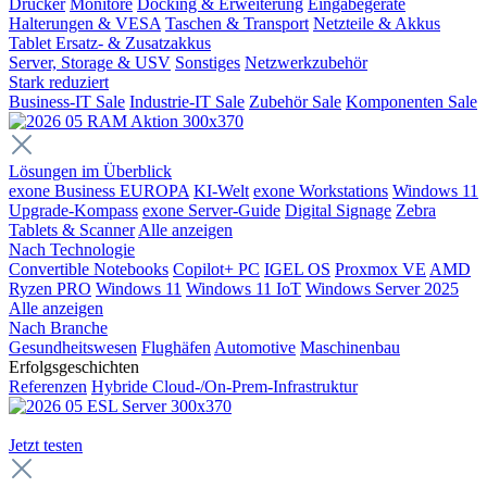
Drucker
Monitore
Docking & Erweiterung
Eingabegeräte
Halterungen & VESA
Taschen & Transport
Netzteile & Akkus
Tablet Ersatz- & Zusatzakkus
Server, Storage & USV
Sonstiges
Netzwerkzubehör
Stark reduziert
Business-IT Sale
Industrie-IT Sale
Zubehör Sale
Komponenten Sale
Lösungen im Überblick
exone Business EUROPA
KI-Welt
exone Workstations
Windows 11
Upgrade-Kompass
exone Server-Guide
Digital Signage
Zebra
Tablets & Scanner
Alle anzeigen
Nach Technologie
Convertible Notebooks
Copilot+ PC
IGEL OS
Proxmox VE
AMD
Ryzen PRO
Windows 11
Windows 11 IoT
Windows Server 2025
Alle anzeigen
Nach Branche
Gesundheitswesen
Flughäfen
Automotive
Maschinenbau
Erfolgsgeschichten
Referenzen
Hybride Cloud-/On-Prem-Infrastruktur
Jetzt testen