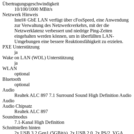
Übertragungsgeschwindigkeit
10/100/1000 MBit/s
Netzwerk Hinweis
Intel® GbE LAN verfügt über cFosSpeed, eine Anwendung
zur Verwaltung des Netzwerkverkehrs, mit der die
Netzwerklatenz verbessert und niedrige Ping-Zeiten
eingehalten werden können, um in überfüllten LAN-
Umgebungen eine bessere Reaktionsfähigkeit zu erzielen.
PXE Unterstützung
ja
Wake on LAN (WOL) Unterstützung
ja
WLAN
optional
Bluetooth
optional
Audio
Realtek ALC 897 7.1 Surround Sound High Definition Audio
Audio
Audio Chipsatz
Realtek ALC 897
Soundmodus
7.1-Kanal High Definition
Schnittstellen hinten
2x USB 3.2 Gen1 (5GBit/s), 2x USB 2.0, 2x PS/2, VGA,