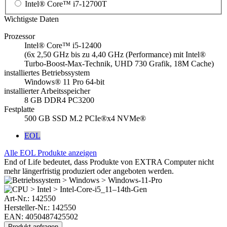
Intel® Core™ i7-12700T
Wichtigste Daten
Prozessor
Intel® Core™ i5-12400
(6x 2,50 GHz bis zu 4,40 GHz (Performance) mit Intel®
Turbo-Boost-Max-Technik, UHD 730 Grafik, 18M Cache)
installiertes Betriebssystem
Windows® 11 Pro 64-bit
installierter Arbeitsspeicher
8 GB DDR4 PC3200
Festplatte
500 GB SSD M.2 PCIe®x4 NVMe®
EOL
Alle EOL Produkte anzeigen
End of Life bedeutet, dass Produkte von EXTRA Computer nicht
mehr längerfristig produziert oder angeboten werden.
Art-Nr.:
142550
Hersteller-Nr.: 142550
EAN: 4050487425502
Produkt anfragen