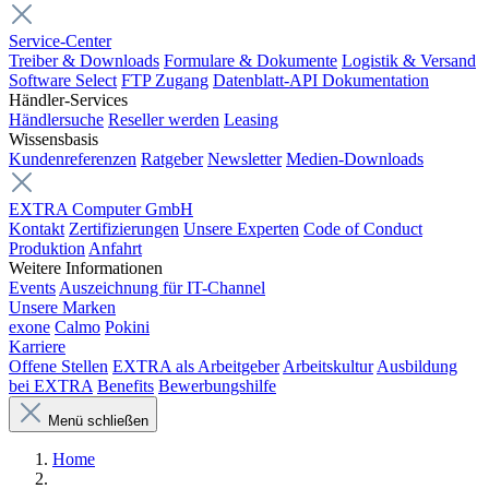
Service-Center
Treiber & Downloads
Formulare & Dokumente
Logistik & Versand
Software Select
FTP Zugang
Datenblatt-API Dokumentation
Händler-Services
Händlersuche
Reseller werden
Leasing
Wissensbasis
Kundenreferenzen
Ratgeber
Newsletter
Medien-Downloads
EXTRA Computer GmbH
Kontakt
Zertifizierungen
Unsere Experten
Code of Conduct
Produktion
Anfahrt
Weitere Informationen
Events
Auszeichnung für IT-Channel
Unsere Marken
exone
Calmo
Pokini
Karriere
Offene Stellen
EXTRA als Arbeitgeber
Arbeitskultur
Ausbildung
bei EXTRA
Benefits
Bewerbungshilfe
Menü schließen
Home