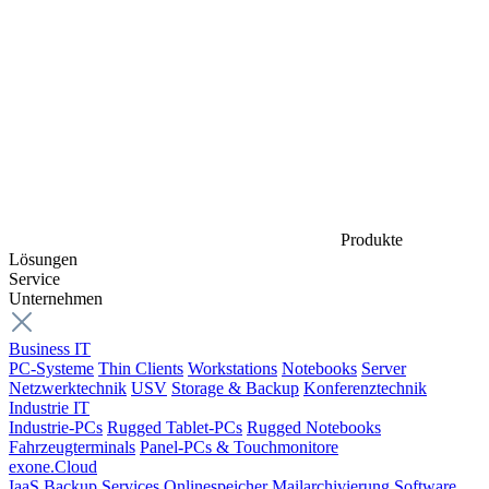
Produkte
Lösungen
Service
Unternehmen
Business IT
PC-Systeme
Thin Clients
Workstations
Notebooks
Server
Netzwerktechnik
USV
Storage & Backup
Konferenztechnik
Industrie IT
Industrie-PCs
Rugged Tablet-PCs
Rugged Notebooks
Fahrzeugterminals
Panel-PCs & Touchmonitore
exone.Cloud
IaaS
Backup Services
Onlinespeicher
Mailarchivierung
Software