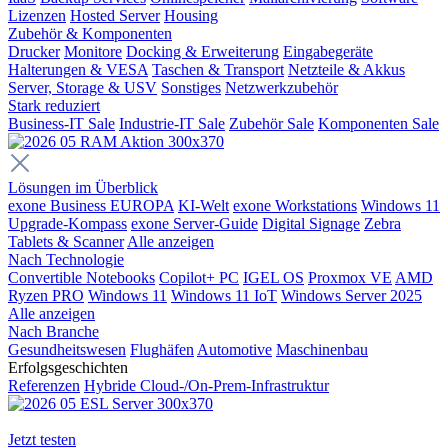
Lizenzen
Hosted Server
Housing
Zubehör & Komponenten
Drucker
Monitore
Docking & Erweiterung
Eingabegeräte
Halterungen & VESA
Taschen & Transport
Netzteile & Akkus
Server, Storage & USV
Sonstiges
Netzwerkzubehör
Stark reduziert
Business-IT Sale
Industrie-IT Sale
Zubehör Sale
Komponenten Sale
Lösungen im Überblick
exone Business EUROPA
KI-Welt
exone Workstations
Windows 11
Upgrade-Kompass
exone Server-Guide
Digital Signage
Zebra
Tablets & Scanner
Alle anzeigen
Nach Technologie
Convertible Notebooks
Copilot+ PC
IGEL OS
Proxmox VE
AMD
Ryzen PRO
Windows 11
Windows 11 IoT
Windows Server 2025
Alle anzeigen
Nach Branche
Gesundheitswesen
Flughäfen
Automotive
Maschinenbau
Erfolgsgeschichten
Referenzen
Hybride Cloud-/On-Prem-Infrastruktur
Jetzt testen