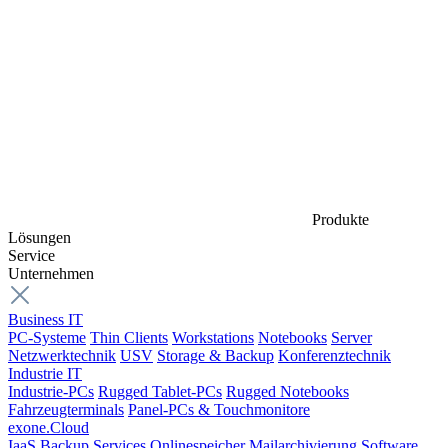
Produkte
Lösungen
Service
Unternehmen
Business IT
PC-Systeme
Thin Clients
Workstations
Notebooks
Server
Netzwerktechnik
USV
Storage & Backup
Konferenztechnik
Industrie IT
Industrie-PCs
Rugged Tablet-PCs
Rugged Notebooks
Fahrzeugterminals
Panel-PCs & Touchmonitore
exone.Cloud
IaaS
Backup Services
Onlinespeicher
Mailarchivierung
Software