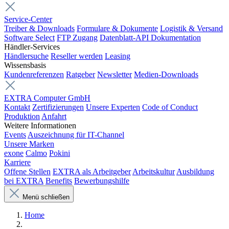
Service-Center
Treiber & Downloads
Formulare & Dokumente
Logistik & Versand
Software Select
FTP Zugang
Datenblatt-API Dokumentation
Händler-Services
Händlersuche
Reseller werden
Leasing
Wissensbasis
Kundenreferenzen
Ratgeber
Newsletter
Medien-Downloads
EXTRA Computer GmbH
Kontakt
Zertifizierungen
Unsere Experten
Code of Conduct
Produktion
Anfahrt
Weitere Informationen
Events
Auszeichnung für IT-Channel
Unsere Marken
exone
Calmo
Pokini
Karriere
Offene Stellen
EXTRA als Arbeitgeber
Arbeitskultur
Ausbildung
bei EXTRA
Benefits
Bewerbungshilfe
Menü schließen
Home