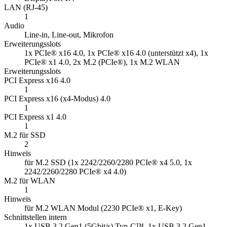
LAN (RJ-45)
1
Audio
Line-in, Line-out, Mikrofon
Erweiterungsslots
1x PCIe® x16 4.0, 1x PCIe® x16 4.0 (unterstützt x4), 1x
PCIe® x1 4.0, 2x M.2 (PCIe®), 1x M.2 WLAN
Erweiterungsslots
PCI Express x16 4.0
1
PCI Express x16 (x4-Modus) 4.0
1
PCI Express x1 4.0
1
M.2 für SSD
2
Hinweis
für M.2 SSD (1x 2242/2260/2280 PCIe® x4 5.0, 1x
2242/2260/2280 PCIe® x4 4.0)
M.2 für WLAN
1
Hinweis
für M.2 WLAN Modul (2230 PCIe® x1, E-Key)
Schnittstellen intern
1x USB 3.2 Gen1 (5Gbit/s) Typ-C™, 1x USB 3.2 Gen1