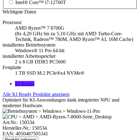
Intel® Core™ i7-12700T
Wichtigste Daten
Prozessor
AMD Ryzen™ 7 8700G
(8x 4,20 GHz bis zu 5,10 GHz mit AMD Turbo-Core-
Technik, Radeon™ 780M, AMD Ryzen™ AI, 16M Cache)
installiertes Betriebssystem
Windows® 11 Pro 64-bit
installierter Arbeitsspeicher
2 x 8 GB DDR5 PC5600
Festplatte
1 TB SSD M.2 PCIe®x4 NVMe®
KI Ready
Alle KI Ready Produkte anzeigen
Optimiert für KI-Anwendungen dank integrierter NPU und
moderner Hardware.
Art-Nr.:
150534
Hersteller-Nr.: 150534
EAN: 4050487505341
Produkt anfragen