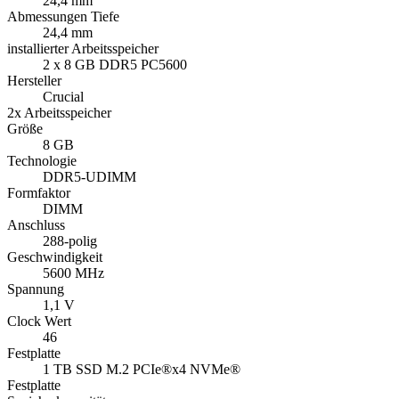
24,4 mm
Abmessungen Tiefe
24,4 mm
installierter Arbeitsspeicher
2 x 8 GB DDR5 PC5600
Hersteller
Crucial
2x Arbeitsspeicher
Größe
8 GB
Technologie
DDR5-UDIMM
Formfaktor
DIMM
Anschluss
288-polig
Geschwindigkeit
5600 MHz
Spannung
1,1 V
Clock Wert
46
Festplatte
1 TB SSD M.2 PCIe®x4 NVMe®
Festplatte