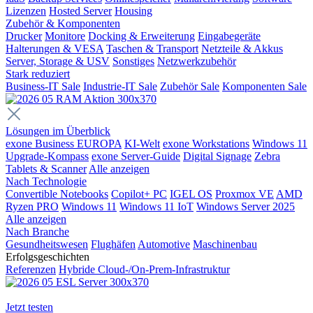
Lizenzen
Hosted Server
Housing
Zubehör & Komponenten
Drucker
Monitore
Docking & Erweiterung
Eingabegeräte
Halterungen & VESA
Taschen & Transport
Netzteile & Akkus
Server, Storage & USV
Sonstiges
Netzwerkzubehör
Stark reduziert
Business-IT Sale
Industrie-IT Sale
Zubehör Sale
Komponenten Sale
Lösungen im Überblick
exone Business EUROPA
KI-Welt
exone Workstations
Windows 11
Upgrade-Kompass
exone Server-Guide
Digital Signage
Zebra
Tablets & Scanner
Alle anzeigen
Nach Technologie
Convertible Notebooks
Copilot+ PC
IGEL OS
Proxmox VE
AMD
Ryzen PRO
Windows 11
Windows 11 IoT
Windows Server 2025
Alle anzeigen
Nach Branche
Gesundheitswesen
Flughäfen
Automotive
Maschinenbau
Erfolgsgeschichten
Referenzen
Hybride Cloud-/On-Prem-Infrastruktur
Jetzt testen