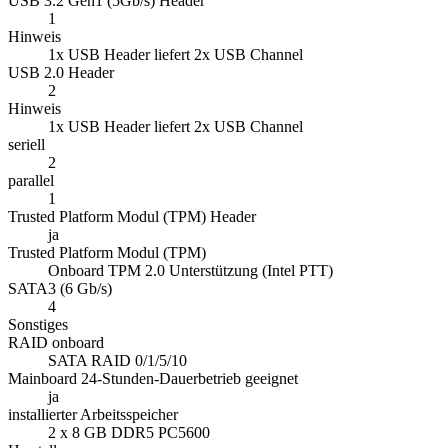
USB 3.2 Gen1 (5Gb/s) Header
1
Hinweis
1x USB Header liefert 2x USB Channel
USB 2.0 Header
2
Hinweis
1x USB Header liefert 2x USB Channel
seriell
2
parallel
1
Trusted Platform Modul (TPM) Header
ja
Trusted Platform Modul (TPM)
Onboard TPM 2.0 Unterstützung (Intel PTT)
SATA3 (6 Gb/s)
4
Sonstiges
RAID onboard
SATA RAID 0/1/5/10
Mainboard 24-Stunden-Dauerbetrieb geeignet
ja
installierter Arbeitsspeicher
2 x 8 GB DDR5 PC5600