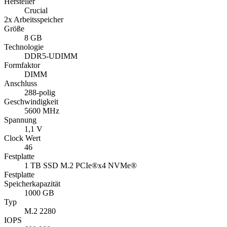
Hersteller
Crucial
2x Arbeitsspeicher
Größe
8 GB
Technologie
DDR5-UDIMM
Formfaktor
DIMM
Anschluss
288-polig
Geschwindigkeit
5600 MHz
Spannung
1,1 V
Clock Wert
46
Festplatte
1 TB SSD M.2 PCIe®x4 NVMe®
Festplatte
Speicherkapazität
1000 GB
Typ
M.2 2280
IOPS