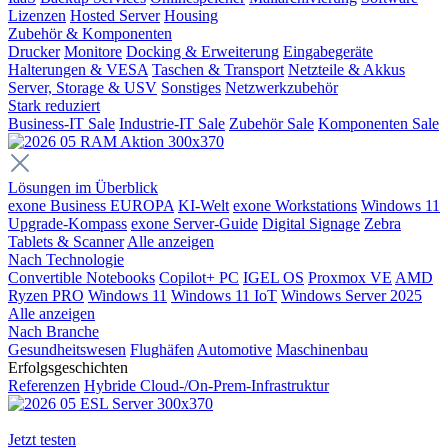
Lizenzen
Hosted Server
Housing
Zubehör & Komponenten
Drucker
Monitore
Docking & Erweiterung
Eingabegeräte
Halterungen & VESA
Taschen & Transport
Netzteile & Akkus
Server, Storage & USV
Sonstiges
Netzwerkzubehör
Stark reduziert
Business-IT Sale
Industrie-IT Sale
Zubehör Sale
Komponenten Sale
Lösungen im Überblick
exone Business EUROPA
KI-Welt
exone Workstations
Windows 11
Upgrade-Kompass
exone Server-Guide
Digital Signage
Zebra
Tablets & Scanner
Alle anzeigen
Nach Technologie
Convertible Notebooks
Copilot+ PC
IGEL OS
Proxmox VE
AMD
Ryzen PRO
Windows 11
Windows 11 IoT
Windows Server 2025
Alle anzeigen
Nach Branche
Gesundheitswesen
Flughäfen
Automotive
Maschinenbau
Erfolgsgeschichten
Referenzen
Hybride Cloud-/On-Prem-Infrastruktur
Jetzt testen