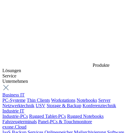
Produkte
Lösungen
Service
Unternehmen
Business IT
PC-Systeme
Thin Clients
Workstations
Notebooks
Server
Netzwerktechnik
USV
Storage & Backup
Konferenztechnik
Industrie IT
Industrie-PCs
Rugged Tablet-PCs
Rugged Notebooks
Fahrzeugterminals
Panel-PCs & Touchmonitore
exone.Cloud
IaaS
Backup Services
Onlinespeicher
Mailarchivierung
Software