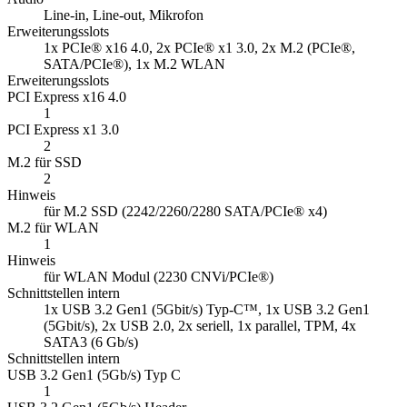
Line-in, Line-out, Mikrofon
Erweiterungsslots
1x PCIe® x16 4.0, 2x PCIe® x1 3.0, 2x M.2 (PCIe®,
SATA/PCIe®), 1x M.2 WLAN
Erweiterungsslots
PCI Express x16 4.0
1
PCI Express x1 3.0
2
M.2 für SSD
2
Hinweis
für M.2 SSD (2242/2260/2280 SATA/PCIe® x4)
M.2 für WLAN
1
Hinweis
für WLAN Modul (2230 CNVi/PCIe®)
Schnittstellen intern
1x USB 3.2 Gen1 (5Gbit/s) Typ-C™, 1x USB 3.2 Gen1
(5Gbit/s), 2x USB 2.0, 2x seriell, 1x parallel, TPM, 4x
SATA3 (6 Gb/s)
Schnittstellen intern
USB 3.2 Gen1 (5Gb/s) Typ C
1