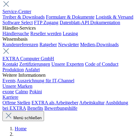
Service-Center
Treiber & Downloads
Formulare & Dokumente
Logistik & Versand
Software Select
FTP Zugang
Datenblatt-API Dokumentation
Händler-Services
Händlersuche
Reseller werden
Leasing
Wissensbasis
Kundenreferenzen
Ratgeber
Newsletter
Medien-Downloads
EXTRA Computer GmbH
Kontakt
Zertifizierungen
Unsere Experten
Code of Conduct
Produktion
Anfahrt
Weitere Informationen
Events
Auszeichnung für IT-Channel
Unsere Marken
exone
Calmo
Pokini
Karriere
Offene Stellen
EXTRA als Arbeitgeber
Arbeitskultur
Ausbildung
bei EXTRA
Benefits
Bewerbungshilfe
Menü schließen
Home