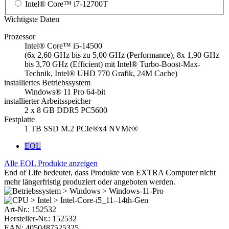
Intel® Core™ i7-12700T
Wichtigste Daten
Prozessor
Intel® Core™ i5-14500
(6x 2,60 GHz bis zu 5,00 GHz (Performance), 8x 1,90 GHz
bis 3,70 GHz (Efficient) mit Intel® Turbo-Boost-Max-
Technik, Intel® UHD 770 Grafik, 24M Cache)
installiertes Betriebssystem
Windows® 11 Pro 64-bit
installierter Arbeitsspeicher
2 x 8 GB DDR5 PC5600
Festplatte
1 TB SSD M.2 PCIe®x4 NVMe®
EOL
Alle EOL Produkte anzeigen
End of Life bedeutet, dass Produkte von EXTRA Computer nicht
mehr längerfristig produziert oder angeboten werden.
Art-Nr.:
152532
Hersteller-Nr.: 152532
EAN: 4050487525325