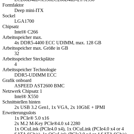
Formfaktor
Deep mini-ITX
Sockel
LGA1700
Chipsatz
Intel® C266
Arbeitsspeicher max.
4x DDR5-4400 ECC UDIMM, max. 128 GB
Arbeitsspeicher max. Größe in GB
32
Arbeitsspeicher Steckplätze
4
Arbeitsspeicher Technologie
DDR5-UDIMM ECC
Grafik onboard
ASPEED AST2600 BMC
Netzwerk Chipsatz 1
Intel® X550
Schnittstellen hinten
2x USB 3.2 Gen1, 1x VGA, 2x 10GbE + IPMI
Erweiterungsslots
1x PCIe® 5.0 x16
2x M.2 M-Key PCIe®4.0 x4 2280
1x OCuLink (PCIe4.0 x4), 1x OCuLink (PCIe4.0 x4 or 4