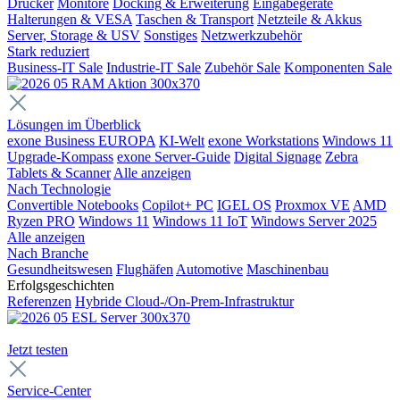
Drucker
Monitore
Docking & Erweiterung
Eingabegeräte
Halterungen & VESA
Taschen & Transport
Netzteile & Akkus
Server, Storage & USV
Sonstiges
Netzwerkzubehör
Stark reduziert
Business-IT Sale
Industrie-IT Sale
Zubehör Sale
Komponenten Sale
Lösungen im Überblick
exone Business EUROPA
KI-Welt
exone Workstations
Windows 11
Upgrade-Kompass
exone Server-Guide
Digital Signage
Zebra
Tablets & Scanner
Alle anzeigen
Nach Technologie
Convertible Notebooks
Copilot+ PC
IGEL OS
Proxmox VE
AMD
Ryzen PRO
Windows 11
Windows 11 IoT
Windows Server 2025
Alle anzeigen
Nach Branche
Gesundheitswesen
Flughäfen
Automotive
Maschinenbau
Erfolgsgeschichten
Referenzen
Hybride Cloud-/On-Prem-Infrastruktur
Jetzt testen
Service-Center