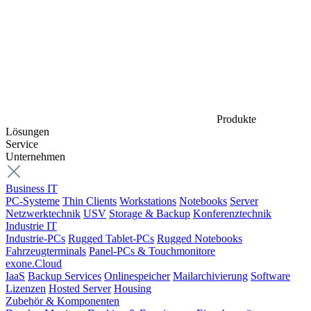
Produkte
Lösungen
Service
Unternehmen
Business IT
PC-Systeme
Thin Clients
Workstations
Notebooks
Server
Netzwerktechnik
USV
Storage & Backup
Konferenztechnik
Industrie IT
Industrie-PCs
Rugged Tablet-PCs
Rugged Notebooks
Fahrzeugterminals
Panel-PCs & Touchmonitore
exone.Cloud
IaaS
Backup Services
Onlinespeicher
Mailarchivierung
Software
Lizenzen
Hosted Server
Housing
Zubehör & Komponenten