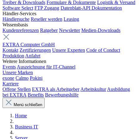
Treiber & Downloads
Formulare & Dokumente
Logistik & Versand
Software Select
FTP Zugang
Datenblatt-API Dokumentation
Händler-Services
Händlersuche
Reseller werden
Leasing
Wissensbasis
Kundenreferenzen
Ratgeber
Newsletter
Medien-Downloads
EXTRA Computer GmbH
Kontakt
Zertifizierungen
Unsere Experten
Code of Conduct
Produktion
Anfahrt
Weitere Informationen
Events
Auszeichnung für IT-Channel
Unsere Marken
exone
Calmo
Pokini
Karriere
Offene Stellen
EXTRA als Arbeitgeber
Arbeitskultur
Ausbildung
bei EXTRA
Benefits
Bewerbungshilfe
Menü schließen
Home
Business IT
Server