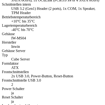
SATA 6Gb/s), 1x OCuLink (PCIe3.0 x4 or 4 SATA 6Gb/s)
Schnittstellen intern
USB 3.2 (Gen1) Header (2 ports), 1x COM, 1x Speaker,
TPM Header
Betriebstemperaturbereich
+10°C bis 35°C
Lagertemperaturbereich
-40°C bis 70°C
Gehäuse
IW-MS04
Hersteller
Inwin
Gehäuse Server
Typ
Cube Server
Formfaktor
ATX
Frontschnittstellen
2x USB 3.0, Power-Button, Reset-Button
Frontschnittstelle USB 3.0
2
Power Schalter
ja
Reset Schalter
ja