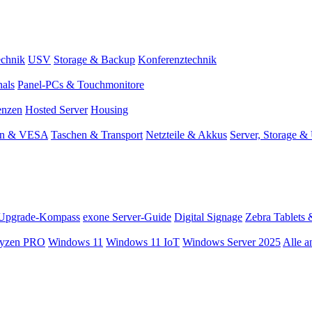
chnik
USV
Storage & Backup
Konferenztechnik
nals
Panel-PCs & Touchmonitore
enzen
Hosted Server
Housing
en & VESA
Taschen & Transport
Netzteile & Akkus
Server, Storage 
Upgrade-Kompass
exone Server-Guide
Digital Signage
Zebra Tablets 
yzen PRO
Windows 11
Windows 11 IoT
Windows Server 2025
Alle a