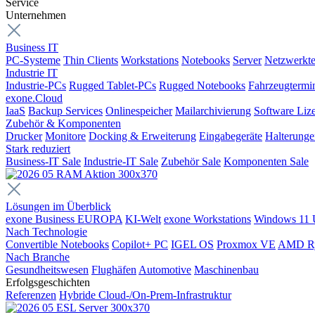
Service
Unternehmen
Business IT
PC-Systeme
Thin Clients
Workstations
Notebooks
Server
Netzwerkte
Industrie IT
Industrie-PCs
Rugged Tablet-PCs
Rugged Notebooks
Fahrzeugtermi
exone.Cloud
IaaS
Backup Services
Onlinespeicher
Mailarchivierung
Software Liz
Zubehör & Komponenten
Drucker
Monitore
Docking & Erweiterung
Eingabegeräte
Halterung
Stark reduziert
Business-IT Sale
Industrie-IT Sale
Zubehör Sale
Komponenten Sale
Lösungen im Überblick
exone Business EUROPA
KI-Welt
exone Workstations
Windows 11 
Nach Technologie
Convertible Notebooks
Copilot+ PC
IGEL OS
Proxmox VE
AMD R
Nach Branche
Gesundheitswesen
Flughäfen
Automotive
Maschinenbau
Erfolgsgeschichten
Referenzen
Hybride Cloud-/On-Prem-Infrastruktur