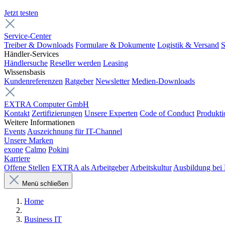
Jetzt testen
Service-Center
Treiber & Downloads
Formulare & Dokumente
Logistik & Versand
S
Händler-Services
Händlersuche
Reseller werden
Leasing
Wissensbasis
Kundenreferenzen
Ratgeber
Newsletter
Medien-Downloads
EXTRA Computer GmbH
Kontakt
Zertifizierungen
Unsere Experten
Code of Conduct
Produkti
Weitere Informationen
Events
Auszeichnung für IT-Channel
Unsere Marken
exone
Calmo
Pokini
Karriere
Offene Stellen
EXTRA als Arbeitgeber
Arbeitskultur
Ausbildung be
Menü schließen
Home
Business IT