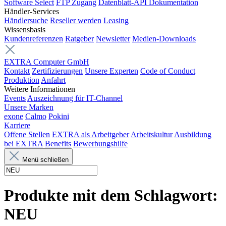
Software Select
FTP Zugang
Datenblatt-API Dokumentation
Händler-Services
Händlersuche
Reseller werden
Leasing
Wissensbasis
Kundenreferenzen
Ratgeber
Newsletter
Medien-Downloads
EXTRA Computer GmbH
Kontakt
Zertifizierungen
Unsere Experten
Code of Conduct
Produktion
Anfahrt
Weitere Informationen
Events
Auszeichnung für IT-Channel
Unsere Marken
exone
Calmo
Pokini
Karriere
Offene Stellen
EXTRA als Arbeitgeber
Arbeitskultur
Ausbildung
bei EXTRA
Benefits
Bewerbungshilfe
Menü schließen
Produkte mit dem Schlagwort:
NEU