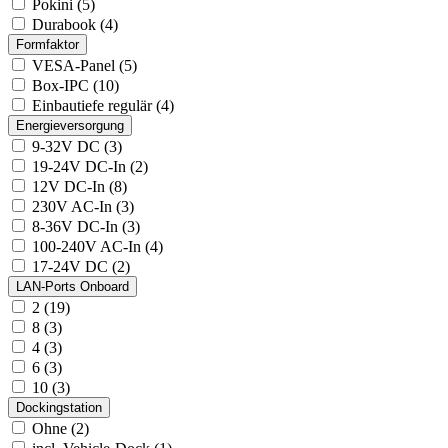
Pokini (5)
Durabook (4)
Formfaktor
VESA-Panel (5)
Box-IPC (10)
Einbautiefe regulär (4)
Energieversorgung
9-32V DC (3)
19-24V DC-In (2)
12V DC-In (8)
230V AC-In (3)
8-36V DC-In (3)
100-240V AC-In (4)
17-24V DC (2)
LAN-Ports Onboard
2 (19)
8 (3)
4 (3)
6 (3)
10 (3)
Dockingstation
Ohne (2)