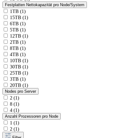
Festplatten Nettokapazität pro Node/System
1TB (1)
15TB (1)
6TB (1)
5TB (1)
12TB (1)
2TB (1)
8TB (1)
4TB (1)
10TB (1)
30TB (1)
25TB (1)
3TB (1)
20TB (1)
Nodes pro Server
2 (1)
8 (1)
4 (1)
Anzahl Prozessoren pro Node
1 (1)
2 (1)
Filter