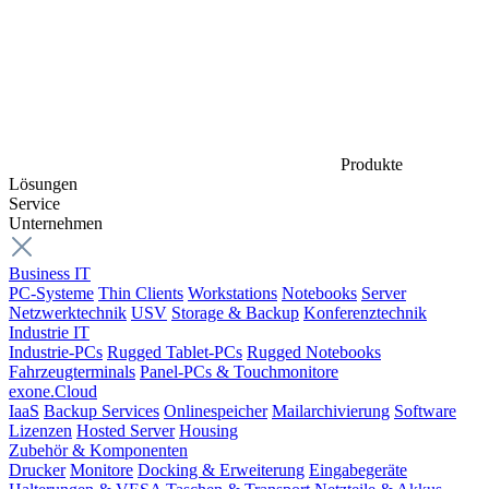
Produkte
Lösungen
Service
Unternehmen
Business IT
PC-Systeme
Thin Clients
Workstations
Notebooks
Server
Netzwerktechnik
USV
Storage & Backup
Konferenztechnik
Industrie IT
Industrie-PCs
Rugged Tablet-PCs
Rugged Notebooks
Fahrzeugterminals
Panel-PCs & Touchmonitore
exone.Cloud
IaaS
Backup Services
Onlinespeicher
Mailarchivierung
Software
Lizenzen
Hosted Server
Housing
Zubehör & Komponenten
Drucker
Monitore
Docking & Erweiterung
Eingabegeräte