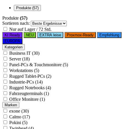
Produkte
(57)
Produkte
(57)
Sortieren nach:
Nur auf Lager / 72 Std.
KI Ready
NEU
EXTRA leise
Proxmox-Ready
Empfehlung
EUROPA
Kategorien
Business IT (30)
Server (18)
Panel-PCs & Touchmonitore (5)
Workstations (5)
Rugged Tablet-PCs (2)
Industrie-PCs (14)
Rugged Notebooks (4)
Fahrzeugterminals (1)
Office Monitore (1)
Marken
exone (30)
Calmo (17)
Pokini (5)
Twinhead (4)