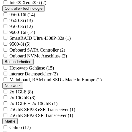
Intel® Xeon® 6 (2)
Controller-Technologie
9560-16i (14)
9540-8i (13)
9560-8i (12)
9600-16i (14)
SmartRAID Ultra 4308P-32a (1)
9500-8i (5)
Onboard SATA Controller (2)
Onboard NVMe Anschluss (2)
Besonderheiten
Hot-swap Gehäuse (15)
interner Datenspeicher (2)
Mainboard, RAM und SSD - Made in Europe (1)
Netzwerk
2x 1GbE (8)
2x 10GbE (8)
2x 1GbE + 2x 10GbE (1)
25GbE SFP28 eSR Transceiver (1)
25GbE SFP28 SR Transceiver (1)
Marke
Calmo (17)