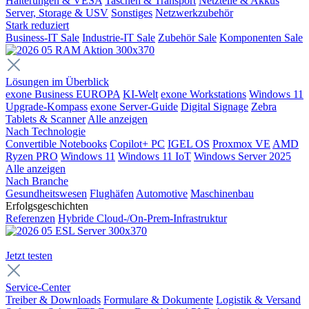
Halterungen & VESA
Taschen & Transport
Netzteile & Akkus
Server, Storage & USV
Sonstiges
Netzwerkzubehör
Stark reduziert
Business-IT Sale
Industrie-IT Sale
Zubehör Sale
Komponenten Sale
Lösungen im Überblick
exone Business EUROPA
KI-Welt
exone Workstations
Windows 11
Upgrade-Kompass
exone Server-Guide
Digital Signage
Zebra
Tablets & Scanner
Alle anzeigen
Nach Technologie
Convertible Notebooks
Copilot+ PC
IGEL OS
Proxmox VE
AMD
Ryzen PRO
Windows 11
Windows 11 IoT
Windows Server 2025
Alle anzeigen
Nach Branche
Gesundheitswesen
Flughäfen
Automotive
Maschinenbau
Erfolgsgeschichten
Referenzen
Hybride Cloud-/On-Prem-Infrastruktur
Jetzt testen
Service-Center
Treiber & Downloads
Formulare & Dokumente
Logistik & Versand