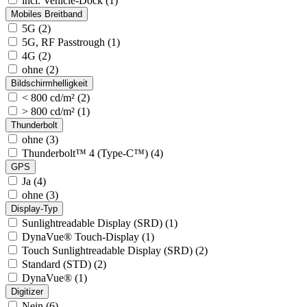
incl. Vehicle-Dock (1)
Mobiles Breitband
5G (2)
5G, RF Passtrough (1)
4G (2)
ohne (2)
Bildschirmhelligkeit
< 800 cd/m² (2)
> 800 cd/m² (1)
Thunderbolt
ohne (3)
Thunderbolt™ 4 (Type-C™) (4)
GPS
Ja (4)
ohne (3)
Display-Typ
Sunlightreadable Display (SRD) (1)
DynaVue® Touch-Display (1)
Touch Sunlightreadable Display (SRD) (2)
Standard (STD) (2)
DynaVue® (1)
Digitizer
Nein (6)