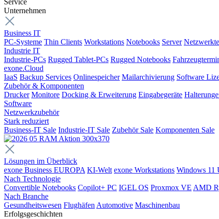
Service
Unternehmen
Business IT
PC-Systeme
Thin Clients
Workstations
Notebooks
Server
Netzwerkte
Industrie IT
Industrie-PCs
Rugged Tablet-PCs
Rugged Notebooks
Fahrzeugtermi
exone.Cloud
IaaS
Backup Services
Onlinespeicher
Mailarchivierung
Software Liz
Zubehör & Komponenten
Drucker
Monitore
Docking & Erweiterung
Eingabegeräte
Halterung
Software
Netzwerkzubehör
Stark reduziert
Business-IT Sale
Industrie-IT Sale
Zubehör Sale
Komponenten Sale
Lösungen im Überblick
exone Business EUROPA
KI-Welt
exone Workstations
Windows 11 
Nach Technologie
Convertible Notebooks
Copilot+ PC
IGEL OS
Proxmox VE
AMD R
Nach Branche
Gesundheitswesen
Flughäfen
Automotive
Maschinenbau
Erfolgsgeschichten