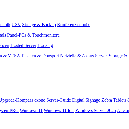
chnik
USV
Storage & Backup
Konferenztechnik
nals
Panel-PCs & Touchmonitore
enzen
Hosted Server
Housing
en & VESA
Taschen & Transport
Netzteile & Akkus
Server, Storage 
Upgrade-Kompass
exone Server-Guide
Digital Signage
Zebra Tablets 
yzen PRO
Windows 11
Windows 11 IoT
Windows Server 2025
Alle a