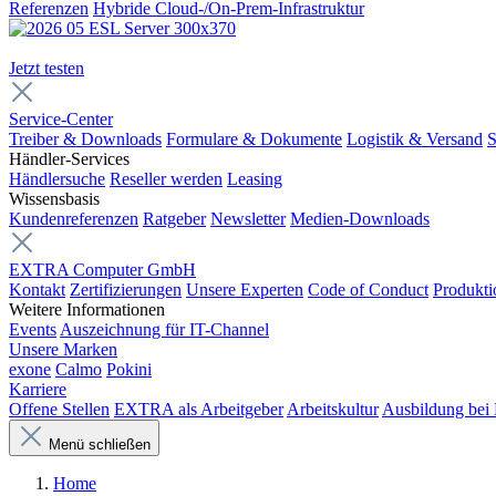
Referenzen
Hybride Cloud-/On-Prem-Infrastruktur
Jetzt testen
Service-Center
Treiber & Downloads
Formulare & Dokumente
Logistik & Versand
S
Händler-Services
Händlersuche
Reseller werden
Leasing
Wissensbasis
Kundenreferenzen
Ratgeber
Newsletter
Medien-Downloads
EXTRA Computer GmbH
Kontakt
Zertifizierungen
Unsere Experten
Code of Conduct
Produkti
Weitere Informationen
Events
Auszeichnung für IT-Channel
Unsere Marken
exone
Calmo
Pokini
Karriere
Offene Stellen
EXTRA als Arbeitgeber
Arbeitskultur
Ausbildung be
Menü schließen
Home