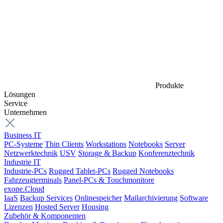
Produkte
Lösungen
Service
Unternehmen
Business IT
PC-Systeme
Thin Clients
Workstations
Notebooks
Server
Netzwerktechnik
USV
Storage & Backup
Konferenztechnik
Industrie IT
Industrie-PCs
Rugged Tablet-PCs
Rugged Notebooks
Fahrzeugterminals
Panel-PCs & Touchmonitore
exone.Cloud
IaaS
Backup Services
Onlinespeicher
Mailarchivierung
Software
Lizenzen
Hosted Server
Housing
Zubehör & Komponenten