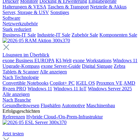
Drucker
Monitore
Docking & Erweiterung
Eingabegeräte
Halterungen & VESA
Taschen & Transport
Netzteile & Akkus
Server, Storage & USV
Sonstiges
Software
Netzwerkzubehör
Stark reduziert
Business-IT Sale
Industrie-IT Sale
Zubehör Sale
Komponenten Sale
Lösungen im Überblick
exone Business EUROPA
KI-Welt
exone Workstations
Windows 11
Upgrade-Kompass
exone Server-Guide
Digital Signage
Zebra
Tablets & Scanner
Alle anzeigen
Nach Technologie
Convertible Notebooks
Copilot+ PC
IGEL OS
Proxmox VE
AMD
Ryzen PRO
Windows 11
Windows 11 IoT
Windows Server 2025
Alle anzeigen
Nach Branche
Gesundheitswesen
Flughäfen
Automotive
Maschinenbau
Erfolgsgeschichten
Referenzen
Hybride Cloud-/On-Prem-Infrastruktur
Jetzt testen