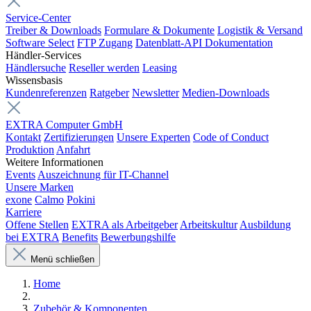
Service-Center
Treiber & Downloads
Formulare & Dokumente
Logistik & Versand
Software Select
FTP Zugang
Datenblatt-API Dokumentation
Händler-Services
Händlersuche
Reseller werden
Leasing
Wissensbasis
Kundenreferenzen
Ratgeber
Newsletter
Medien-Downloads
EXTRA Computer GmbH
Kontakt
Zertifizierungen
Unsere Experten
Code of Conduct
Produktion
Anfahrt
Weitere Informationen
Events
Auszeichnung für IT-Channel
Unsere Marken
exone
Calmo
Pokini
Karriere
Offene Stellen
EXTRA als Arbeitgeber
Arbeitskultur
Ausbildung
bei EXTRA
Benefits
Bewerbungshilfe
Menü schließen
Home
Zubehör & Komponenten