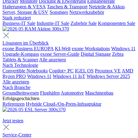
Drucker
Monitore
Docking & Erweiterung
Eingabegeräte
Halterungen & VESA
Taschen & Transport
Netzteile & Akkus
Server, Storage & USV
Sonstiges
Netzwerkzubehör
Stark reduziert
Business-IT Sale
Industrie-IT Sale
Zubehör Sale
Komponenten Sale
Lösungen im Überblick
exone Business EUROPA
KI-Welt
exone Workstations
Windows 11
Upgrade-Kompass
exone Server-Guide
Digital Signage
Zebra
Tablets & Scanner
Alle anzeigen
Nach Technologie
Convertible Notebooks
Copilot+ PC
IGEL OS
Proxmox VE
AMD
Ryzen PRO
Windows 11
Windows 11 IoT
Windows Server 2025
Alle anzeigen
Nach Branche
Gesundheitswesen
Flughäfen
Automotive
Maschinenbau
Erfolgsgeschichten
Referenzen
Hybride Cloud-/On-Prem-Infrastruktur
Jetzt testen
Service-Center