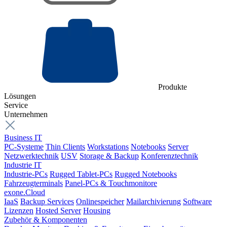
Produkte
Lösungen
Service
Unternehmen
Business IT
PC-Systeme
Thin Clients
Workstations
Notebooks
Server
Netzwerktechnik
USV
Storage & Backup
Konferenztechnik
Industrie IT
Industrie-PCs
Rugged Tablet-PCs
Rugged Notebooks
Fahrzeugterminals
Panel-PCs & Touchmonitore
exone.Cloud
IaaS
Backup Services
Onlinespeicher
Mailarchivierung
Software
Lizenzen
Hosted Server
Housing
Zubehör & Komponenten