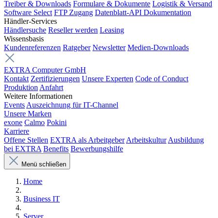
Treiber & Downloads
Formulare & Dokumente
Logistik & Versand
Software Select
FTP Zugang
Datenblatt-API Dokumentation
Händler-Services
Händlersuche
Reseller werden
Leasing
Wissensbasis
Kundenreferenzen
Ratgeber
Newsletter
Medien-Downloads
EXTRA Computer GmbH
Kontakt
Zertifizierungen
Unsere Experten
Code of Conduct
Produktion
Anfahrt
Weitere Informationen
Events
Auszeichnung für IT-Channel
Unsere Marken
exone
Calmo
Pokini
Karriere
Offene Stellen
EXTRA als Arbeitgeber
Arbeitskultur
Ausbildung
bei EXTRA
Benefits
Bewerbungshilfe
Menü schließen
Home
Business IT
Server