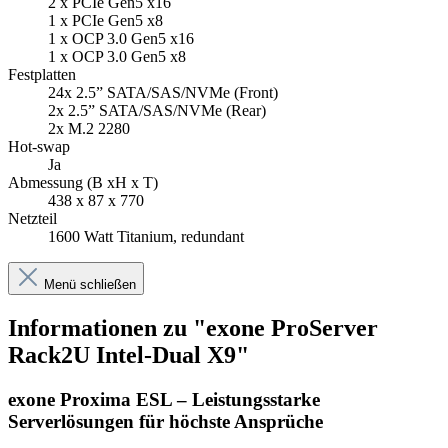
2 x PCIe Gen5 x16
1 x PCIe Gen5 x8
1 x OCP 3.0 Gen5 x16
1 x OCP 3.0 Gen5 x8
Festplatten
24x 2.5” SATA/SAS/NVMe (Front)
2x 2.5” SATA/SAS/NVMe (Rear)
2x M.2 2280
Hot-swap
Ja
Abmessung (B xH x T)
438 x 87 x 770
Netzteil
1600 Watt Titanium, redundant
Menü schließen
Informationen zu "exone ProServer
Rack2U Intel-Dual X9"
exone Proxima ESL – Leistungsstarke
Serverlösungen für höchste Ansprüche