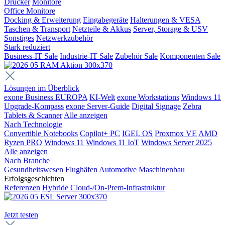
Drucker
Monitore
Office Monitore
Docking & Erweiterung
Eingabegeräte
Halterungen & VESA
Taschen & Transport
Netzteile & Akkus
Server, Storage & USV
Sonstiges
Netzwerkzubehör
Stark reduziert
Business-IT Sale
Industrie-IT Sale
Zubehör Sale
Komponenten Sale
Lösungen im Überblick
exone Business EUROPA
KI-Welt
exone Workstations
Windows 11
Upgrade-Kompass
exone Server-Guide
Digital Signage
Zebra
Tablets & Scanner
Alle anzeigen
Nach Technologie
Convertible Notebooks
Copilot+ PC
IGEL OS
Proxmox VE
AMD
Ryzen PRO
Windows 11
Windows 11 IoT
Windows Server 2025
Alle anzeigen
Nach Branche
Gesundheitswesen
Flughäfen
Automotive
Maschinenbau
Erfolgsgeschichten
Referenzen
Hybride Cloud-/On-Prem-Infrastruktur
Jetzt testen