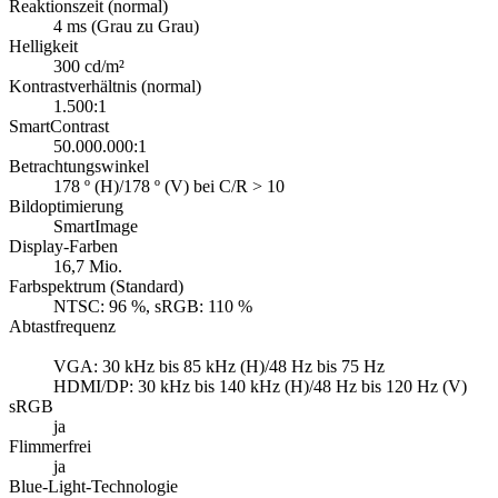
Reaktionszeit (normal)
4 ms (Grau zu Grau)
Helligkeit
300 cd/m²
Kontrastverhältnis (normal)
1.500:1
SmartContrast
50.000.000:1
Betrachtungswinkel
178 º (H)/178 º (V) bei C/R > 10
Bildoptimierung
SmartImage
Display-Farben
16,7 Mio.
Farbspektrum (Standard)
NTSC: 96 %, sRGB: 110 %
Abtastfrequenz
VGA: 30 kHz bis 85 kHz (H)/48 Hz bis 75 Hz
HDMI/DP: 30 kHz bis 140 kHz (H)/48 Hz bis 120 Hz (V)
sRGB
ja
Flimmerfrei
ja
Blue-Light-Technologie