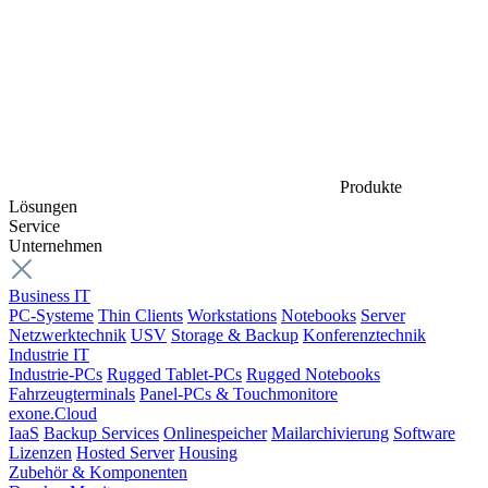
Produkte
Lösungen
Service
Unternehmen
Business IT
PC-Systeme
Thin Clients
Workstations
Notebooks
Server
Netzwerktechnik
USV
Storage & Backup
Konferenztechnik
Industrie IT
Industrie-PCs
Rugged Tablet-PCs
Rugged Notebooks
Fahrzeugterminals
Panel-PCs & Touchmonitore
exone.Cloud
IaaS
Backup Services
Onlinespeicher
Mailarchivierung
Software
Lizenzen
Hosted Server
Housing
Zubehör & Komponenten