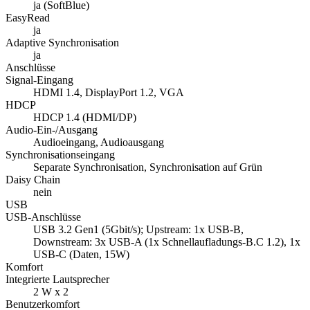
ja (SoftBlue)
EasyRead
ja
Adaptive Synchronisation
ja
Anschlüsse
Signal-Eingang
HDMI 1.4, DisplayPort 1.2, VGA
HDCP
HDCP 1.4 (HDMI/DP)
Audio-Ein-/Ausgang
Audioeingang, Audioausgang
Synchronisationseingang
Separate Synchronisation, Synchronisation auf Grün
Daisy Chain
nein
USB
USB-Anschlüsse
USB 3.2 Gen1 (5Gbit/s); Upstream: 1x USB-B,
Downstream: 3x USB-A (1x Schnellaufladungs-B.C 1.2), 1x
USB-C (Daten, 15W)
Komfort
Integrierte Lautsprecher
2 W x 2
Benutzerkomfort