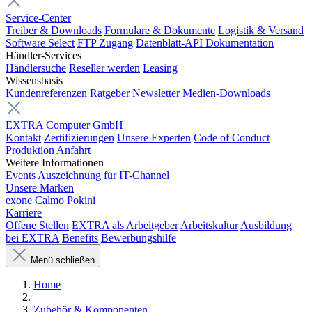
Service-Center
Treiber & Downloads
Formulare & Dokumente
Logistik & Versand
Software Select
FTP Zugang
Datenblatt-API Dokumentation
Händler-Services
Händlersuche
Reseller werden
Leasing
Wissensbasis
Kundenreferenzen
Ratgeber
Newsletter
Medien-Downloads
EXTRA Computer GmbH
Kontakt
Zertifizierungen
Unsere Experten
Code of Conduct
Produktion
Anfahrt
Weitere Informationen
Events
Auszeichnung für IT-Channel
Unsere Marken
exone
Calmo
Pokini
Karriere
Offene Stellen
EXTRA als Arbeitgeber
Arbeitskultur
Ausbildung
bei EXTRA
Benefits
Bewerbungshilfe
Menü schließen
Home
Zubehör & Komponenten