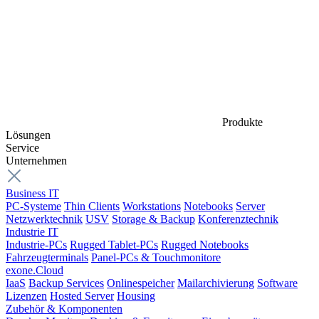
Produkte
Lösungen
Service
Unternehmen
Business IT
PC-Systeme
Thin Clients
Workstations
Notebooks
Server
Netzwerktechnik
USV
Storage & Backup
Konferenztechnik
Industrie IT
Industrie-PCs
Rugged Tablet-PCs
Rugged Notebooks
Fahrzeugterminals
Panel-PCs & Touchmonitore
exone.Cloud
IaaS
Backup Services
Onlinespeicher
Mailarchivierung
Software
Lizenzen
Hosted Server
Housing
Zubehör & Komponenten