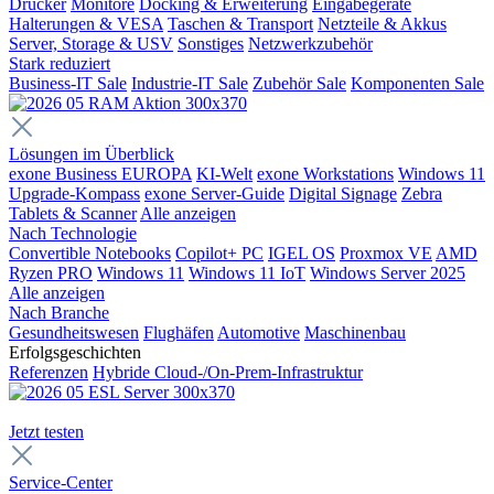
Drucker
Monitore
Docking & Erweiterung
Eingabegeräte
Halterungen & VESA
Taschen & Transport
Netzteile & Akkus
Server, Storage & USV
Sonstiges
Netzwerkzubehör
Stark reduziert
Business-IT Sale
Industrie-IT Sale
Zubehör Sale
Komponenten Sale
Lösungen im Überblick
exone Business EUROPA
KI-Welt
exone Workstations
Windows 11
Upgrade-Kompass
exone Server-Guide
Digital Signage
Zebra
Tablets & Scanner
Alle anzeigen
Nach Technologie
Convertible Notebooks
Copilot+ PC
IGEL OS
Proxmox VE
AMD
Ryzen PRO
Windows 11
Windows 11 IoT
Windows Server 2025
Alle anzeigen
Nach Branche
Gesundheitswesen
Flughäfen
Automotive
Maschinenbau
Erfolgsgeschichten
Referenzen
Hybride Cloud-/On-Prem-Infrastruktur
Jetzt testen
Service-Center