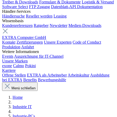
Treiber & Downloads
Formulare & Dokumente
Logistik & Versand
Software Select
FTP Zugang
Datenblatt-API Dokumentation
Händler-Services
Händlersuche
Reseller werden
Leasing
Wissensbasis
Kundenreferenzen
Ratgeber
Newsletter
Medien-Downloads
EXTRA Computer GmbH
Kontakt
Zertifizierungen
Unsere Experten
Code of Conduct
Produktion
Anfahrt
Weitere Informationen
Events
Auszeichnung für IT-Channel
Unsere Marken
exone
Calmo
Pokini
Karriere
Offene Stellen
EXTRA als Arbeitgeber
Arbeitskultur
Ausbildung
bei EXTRA
Benefits
Bewerbungshilfe
Menü schließen
Home
Industrie IT
Industrie-PCs