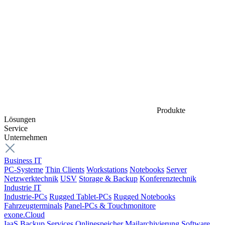
Produkte
Lösungen
Service
Unternehmen
Business IT
PC-Systeme
Thin Clients
Workstations
Notebooks
Server
Netzwerktechnik
USV
Storage & Backup
Konferenztechnik
Industrie IT
Industrie-PCs
Rugged Tablet-PCs
Rugged Notebooks
Fahrzeugterminals
Panel-PCs & Touchmonitore
exone.Cloud
IaaS
Backup Services
Onlinespeicher
Mailarchivierung
Software