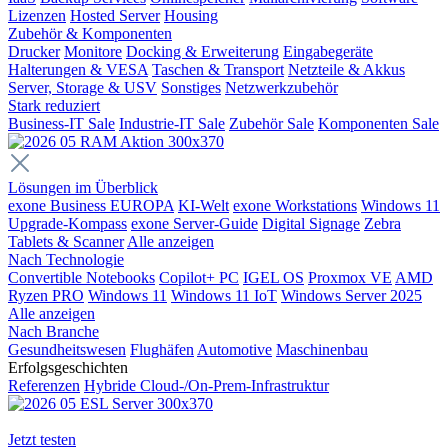
Lizenzen
Hosted Server
Housing
Zubehör & Komponenten
Drucker
Monitore
Docking & Erweiterung
Eingabegeräte
Halterungen & VESA
Taschen & Transport
Netzteile & Akkus
Server, Storage & USV
Sonstiges
Netzwerkzubehör
Stark reduziert
Business-IT Sale
Industrie-IT Sale
Zubehör Sale
Komponenten Sale
Lösungen im Überblick
exone Business EUROPA
KI-Welt
exone Workstations
Windows 11
Upgrade-Kompass
exone Server-Guide
Digital Signage
Zebra
Tablets & Scanner
Alle anzeigen
Nach Technologie
Convertible Notebooks
Copilot+ PC
IGEL OS
Proxmox VE
AMD
Ryzen PRO
Windows 11
Windows 11 IoT
Windows Server 2025
Alle anzeigen
Nach Branche
Gesundheitswesen
Flughäfen
Automotive
Maschinenbau
Erfolgsgeschichten
Referenzen
Hybride Cloud-/On-Prem-Infrastruktur
Jetzt testen