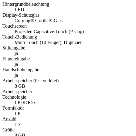
Hintergrundbeleuchtung
LED
Display-Schutzglas
Corning® Gorilla®-Glas
Touchscreen
Projected Capacitive Touch (P-Cap)
Touch-Bedienung
Multi-Touch (10 Finger), Digitizier
Stifteingabe
ja
Fingereingabe
ja
Handschuheingabe
ja
Arbeitsspeicher (fest verlötet)
8 GB
Arbeitsspeicher
Technologie
LPDDR5x
Formfaktor
LP
Anzahl
1 x
Größe
8 GB