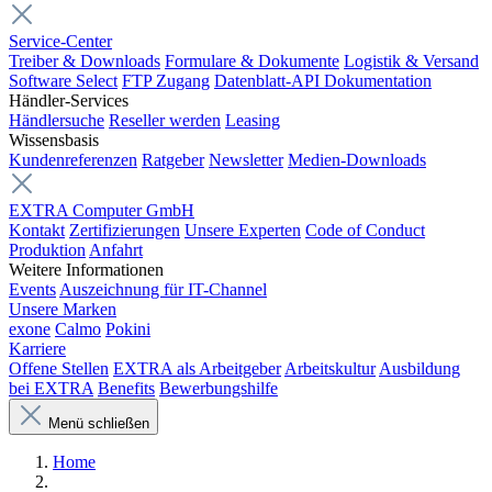
Service-Center
Treiber & Downloads
Formulare & Dokumente
Logistik & Versand
Software Select
FTP Zugang
Datenblatt-API Dokumentation
Händler-Services
Händlersuche
Reseller werden
Leasing
Wissensbasis
Kundenreferenzen
Ratgeber
Newsletter
Medien-Downloads
EXTRA Computer GmbH
Kontakt
Zertifizierungen
Unsere Experten
Code of Conduct
Produktion
Anfahrt
Weitere Informationen
Events
Auszeichnung für IT-Channel
Unsere Marken
exone
Calmo
Pokini
Karriere
Offene Stellen
EXTRA als Arbeitgeber
Arbeitskultur
Ausbildung
bei EXTRA
Benefits
Bewerbungshilfe
Menü schließen
Home