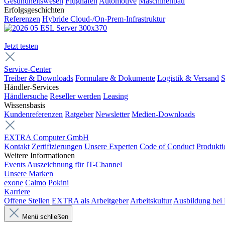
Gesundheitswesen
Flughäfen
Automotive
Maschinenbau
Erfolgsgeschichten
Referenzen
Hybride Cloud-/On-Prem-Infrastruktur
Jetzt testen
Service-Center
Treiber & Downloads
Formulare & Dokumente
Logistik & Versand
S
Händler-Services
Händlersuche
Reseller werden
Leasing
Wissensbasis
Kundenreferenzen
Ratgeber
Newsletter
Medien-Downloads
EXTRA Computer GmbH
Kontakt
Zertifizierungen
Unsere Experten
Code of Conduct
Produkti
Weitere Informationen
Events
Auszeichnung für IT-Channel
Unsere Marken
exone
Calmo
Pokini
Karriere
Offene Stellen
EXTRA als Arbeitgeber
Arbeitskultur
Ausbildung be
Menü schließen