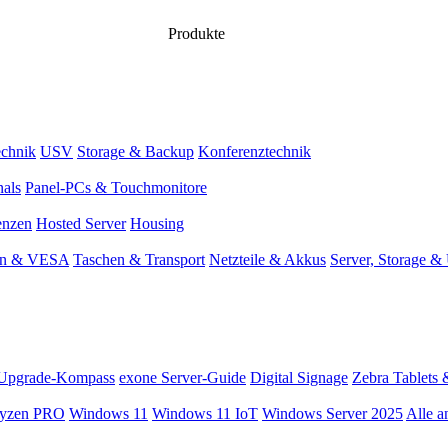
Produkte
chnik
USV
Storage & Backup
Konferenztechnik
nals
Panel-PCs & Touchmonitore
enzen
Hosted Server
Housing
en & VESA
Taschen & Transport
Netzteile & Akkus
Server, Storage 
Upgrade-Kompass
exone Server-Guide
Digital Signage
Zebra Tablets 
yzen PRO
Windows 11
Windows 11 IoT
Windows Server 2025
Alle a