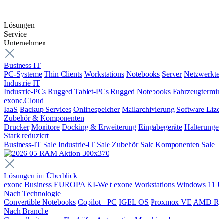
Lösungen
Service
Unternehmen
Business IT
PC-Systeme
Thin Clients
Workstations
Notebooks
Server
Netzwerkte
Industrie IT
Industrie-PCs
Rugged Tablet-PCs
Rugged Notebooks
Fahrzeugtermi
exone.Cloud
IaaS
Backup Services
Onlinespeicher
Mailarchivierung
Software Liz
Zubehör & Komponenten
Drucker
Monitore
Docking & Erweiterung
Eingabegeräte
Halterung
Stark reduziert
Business-IT Sale
Industrie-IT Sale
Zubehör Sale
Komponenten Sale
Lösungen im Überblick
exone Business EUROPA
KI-Welt
exone Workstations
Windows 11 
Nach Technologie
Convertible Notebooks
Copilot+ PC
IGEL OS
Proxmox VE
AMD R
Nach Branche