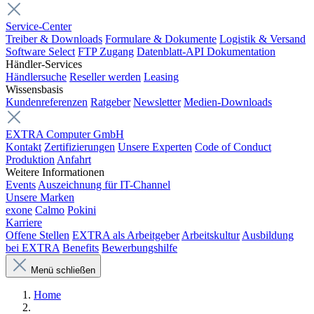
Service-Center
Treiber & Downloads
Formulare & Dokumente
Logistik & Versand
Software Select
FTP Zugang
Datenblatt-API Dokumentation
Händler-Services
Händlersuche
Reseller werden
Leasing
Wissensbasis
Kundenreferenzen
Ratgeber
Newsletter
Medien-Downloads
EXTRA Computer GmbH
Kontakt
Zertifizierungen
Unsere Experten
Code of Conduct
Produktion
Anfahrt
Weitere Informationen
Events
Auszeichnung für IT-Channel
Unsere Marken
exone
Calmo
Pokini
Karriere
Offene Stellen
EXTRA als Arbeitgeber
Arbeitskultur
Ausbildung
bei EXTRA
Benefits
Bewerbungshilfe
Menü schließen
Home