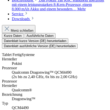
Beschreibung
Das Pokini Tab K6C Handheld überzeugt
mit einem leistungsstarken 8-Kern-Prozessor, einem
8.000 mAh Akku und einem besonders…
Mehr
Service
Downloads
Menü schließen
Kurze Daten
Ausführliche Daten
Datenblatt kurze Version (DE) herunterladen
Datenblatt ausführliche Version (DE) herunterladen
Tablet FertigSysteme
Hersteller
Pokini
Prozessor
Qualcomm Dragonwing™ QCM4490
(2x bis zu 2,40 GHz, 6x bis zu 2,00 GHz)
Prozessor
Hersteller
Qualcomm®
Bezeichnung
Dragonwing™
Typ
QCM4490