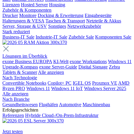
Lizenzen
Hosted Server
Housing
Zubehör & Komponenten
Drucker
Monitore
Docking & Erweiterung
Eingabegeräte
Halterungen & VESA
Taschen & Transport
Netzteile & Akkus
Server, Storage & USV
Sonstiges
Netzwerkzubehör
Stark reduziert
Business-IT Sale
Industrie-IT Sale
Zubehör Sale
Komponenten Sale
Lösungen im Überblick
exone Business EUROPA
KI-Welt
exone Workstations
Windows 11
Upgrade-Kompass
exone Server-Guide
Digital Signage
Zebra
Tablets & Scanner
Alle anzeigen
Nach Technologie
Convertible Notebooks
Copilot+ PC
IGEL OS
Proxmox VE
AMD
Ryzen PRO
Windows 11
Windows 11 IoT
Windows Server 2025
Alle anzeigen
Nach Branche
Gesundheitswesen
Flughäfen
Automotive
Maschinenbau
Erfolgsgeschichten
Referenzen
Hybride Cloud-/On-Prem-Infrastruktur
Jetzt testen