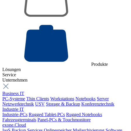
Produkte
Lösungen
Service
Unternehmen
Business IT
PC-Systeme
Thin Clients
Workstations
Notebooks
Server
Netzwerktechnik
USV
Storage & Backup
Konferenztechnik
Industrie IT
Industrie-PCs
Rugged Tablet-PCs
Rugged Notebooks
Fahrzeugterminals
Panel-PCs & Touchmonitore
exone.Cloud
IaaS
Backup Services
Onlinespeicher
Mailarchivierung
Software