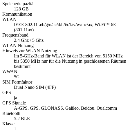
Speicherkapazität
128 GB
Kommunikation
WLAN
IEEE 802.11 a/b/g/n/ac/d/h/i/r/k/v/w/mc/ax; Wi-Fi™ 6E
(801.11ax)
Frequenzband
2,4 Ghz / 5 Ghz
WLAN Nutzung
Hinweis zur WLAN Nutzung
Im 5-GHz-Band für WLAN ist der Bereich von 5150 MHz
bis 5350 MHz nur für die Nutzung in geschlossenen Räumen
bestimmt.
WWAN
5G
SIM Formfaktor
Dual-Nano-SIM (4FF)
GPS
ja
GPS Signale
A-GPS, GPS, GLONASS, Galileo, Beidou, Qualcomm
Bluetooth
5.2 BLE
Klasse
1