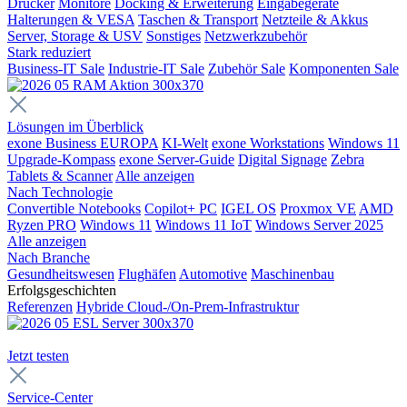
Drucker
Monitore
Docking & Erweiterung
Eingabegeräte
Halterungen & VESA
Taschen & Transport
Netzteile & Akkus
Server, Storage & USV
Sonstiges
Netzwerkzubehör
Stark reduziert
Business-IT Sale
Industrie-IT Sale
Zubehör Sale
Komponenten Sale
Lösungen im Überblick
exone Business EUROPA
KI-Welt
exone Workstations
Windows 11
Upgrade-Kompass
exone Server-Guide
Digital Signage
Zebra
Tablets & Scanner
Alle anzeigen
Nach Technologie
Convertible Notebooks
Copilot+ PC
IGEL OS
Proxmox VE
AMD
Ryzen PRO
Windows 11
Windows 11 IoT
Windows Server 2025
Alle anzeigen
Nach Branche
Gesundheitswesen
Flughäfen
Automotive
Maschinenbau
Erfolgsgeschichten
Referenzen
Hybride Cloud-/On-Prem-Infrastruktur
Jetzt testen
Service-Center