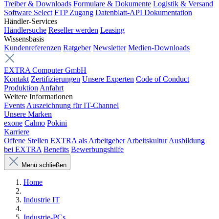
Treiber & Downloads
Formulare & Dokumente
Logistik & Versand
Software Select
FTP Zugang
Datenblatt-API Dokumentation
Händler-Services
Händlersuche
Reseller werden
Leasing
Wissensbasis
Kundenreferenzen
Ratgeber
Newsletter
Medien-Downloads
EXTRA Computer GmbH
Kontakt
Zertifizierungen
Unsere Experten
Code of Conduct
Produktion
Anfahrt
Weitere Informationen
Events
Auszeichnung für IT-Channel
Unsere Marken
exone
Calmo
Pokini
Karriere
Offene Stellen
EXTRA als Arbeitgeber
Arbeitskultur
Ausbildung
bei EXTRA
Benefits
Bewerbungshilfe
Menü schließen
Home
Industrie IT
Industrie-PCs