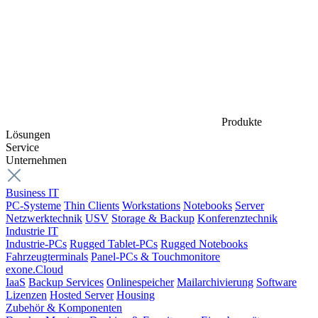
Produkte
Lösungen
Service
Unternehmen
Business IT
PC-Systeme
Thin Clients
Workstations
Notebooks
Server
Netzwerktechnik
USV
Storage & Backup
Konferenztechnik
Industrie IT
Industrie-PCs
Rugged Tablet-PCs
Rugged Notebooks
Fahrzeugterminals
Panel-PCs & Touchmonitore
exone.Cloud
IaaS
Backup Services
Onlinespeicher
Mailarchivierung
Software
Lizenzen
Hosted Server
Housing
Zubehör & Komponenten