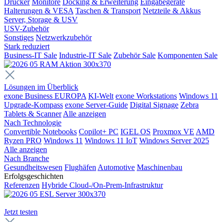
Drucker
Monitore
Docking & Erweiterung
Eingabegeräte
Halterungen & VESA
Taschen & Transport
Netzteile & Akkus
Server, Storage & USV
USV-Zubehör
Sonstiges
Netzwerkzubehör
Stark reduziert
Business-IT Sale
Industrie-IT Sale
Zubehör Sale
Komponenten Sale
Lösungen im Überblick
exone Business EUROPA
KI-Welt
exone Workstations
Windows 11
Upgrade-Kompass
exone Server-Guide
Digital Signage
Zebra
Tablets & Scanner
Alle anzeigen
Nach Technologie
Convertible Notebooks
Copilot+ PC
IGEL OS
Proxmox VE
AMD
Ryzen PRO
Windows 11
Windows 11 IoT
Windows Server 2025
Alle anzeigen
Nach Branche
Gesundheitswesen
Flughäfen
Automotive
Maschinenbau
Erfolgsgeschichten
Referenzen
Hybride Cloud-/On-Prem-Infrastruktur
Jetzt testen