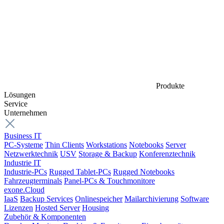
Produkte
Lösungen
Service
Unternehmen
Business IT
PC-Systeme
Thin Clients
Workstations
Notebooks
Server
Netzwerktechnik
USV
Storage & Backup
Konferenztechnik
Industrie IT
Industrie-PCs
Rugged Tablet-PCs
Rugged Notebooks
Fahrzeugterminals
Panel-PCs & Touchmonitore
exone.Cloud
IaaS
Backup Services
Onlinespeicher
Mailarchivierung
Software
Lizenzen
Hosted Server
Housing
Zubehör & Komponenten