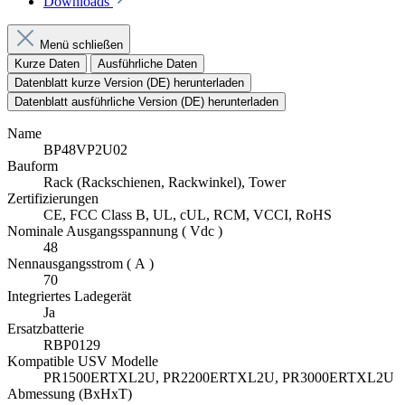
Downloads
Menü schließen
Kurze Daten
Ausführliche Daten
Datenblatt kurze Version (DE) herunterladen
Datenblatt ausführliche Version (DE) herunterladen
Name
BP48VP2U02
Bauform
Rack (Rackschienen, Rackwinkel), Tower
Zertifizierungen
CE, FCC Class B, UL, cUL, RCM, VCCI, RoHS
Nominale Ausgangsspannung ( Vdc )
48
Nennausgangsstrom ( A )
70
Integriertes Ladegerät
Ja
Ersatzbatterie
RBP0129
Kompatible USV Modelle
PR1500ERTXL2U, PR2200ERTXL2U, PR3000ERTXL2U
Abmessung (BxHxT)