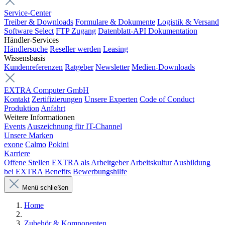
Service-Center
Treiber & Downloads
Formulare & Dokumente
Logistik & Versand
Software Select
FTP Zugang
Datenblatt-API Dokumentation
Händler-Services
Händlersuche
Reseller werden
Leasing
Wissensbasis
Kundenreferenzen
Ratgeber
Newsletter
Medien-Downloads
EXTRA Computer GmbH
Kontakt
Zertifizierungen
Unsere Experten
Code of Conduct
Produktion
Anfahrt
Weitere Informationen
Events
Auszeichnung für IT-Channel
Unsere Marken
exone
Calmo
Pokini
Karriere
Offene Stellen
EXTRA als Arbeitgeber
Arbeitskultur
Ausbildung
bei EXTRA
Benefits
Bewerbungshilfe
Menü schließen
Home
Zubehör & Komponenten