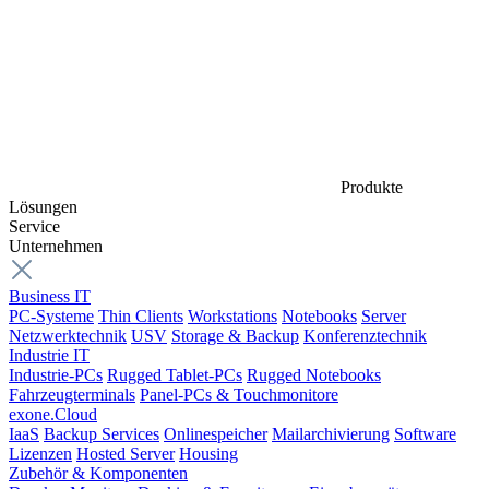
Produkte
Lösungen
Service
Unternehmen
Business IT
PC-Systeme
Thin Clients
Workstations
Notebooks
Server
Netzwerktechnik
USV
Storage & Backup
Konferenztechnik
Industrie IT
Industrie-PCs
Rugged Tablet-PCs
Rugged Notebooks
Fahrzeugterminals
Panel-PCs & Touchmonitore
exone.Cloud
IaaS
Backup Services
Onlinespeicher
Mailarchivierung
Software
Lizenzen
Hosted Server
Housing
Zubehör & Komponenten