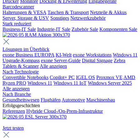
Drucker
Monitore
Docking & Erweiterung
Eingabegeräte
Barcodescanner
Halterungen & VESA
Taschen & Transport
Netzteile & Akkus
Server, Storage & USV
Sonstiges
Netzwerkzubehör
Stark reduziert
Business-IT Sale
Industrie-IT Sale
Zubehör Sale
Komponenten Sale
Lösungen im Überblick
exone Business EUROPA
KI-Welt
exone Workstations
Windows 11
Upgrade-Kompass
exone Server-Guide
Digital Signage
Zebra
Tablets & Scanner
Alle anzeigen
Nach Technologie
Convertible Notebooks
Copilot+ PC
IGEL OS
Proxmox VE
AMD
Ryzen PRO
Windows 11
Windows 11 IoT
Windows Server 2025
Alle anzeigen
Nach Branche
Gesundheitswesen
Flughäfen
Automotive
Maschinenbau
Erfolgsgeschichten
Referenzen
Hybride Cloud-/On-Prem-Infrastruktur
Jetzt testen