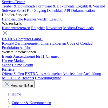
Service-Center
Treiber & Downloads
Formulare & Dokumente
Logistik & Versand
Software Select
FTP Zugang
Datenblatt-API Dokumentation
Händler-Services
Händlersuche
Reseller werden
Leasing
Wissensbasis
Kundenreferenzen
Ratgeber
Newsletter
Medien-Downloads
EXTRA Computer GmbH
Kontakt
Zertifizierungen
Unsere Experten
Code of Conduct
Produktion
Anfahrt
Weitere Informationen
Events
Auszeichnung für IT-Channel
Unsere Marken
exone
Calmo
Pokini
Karriere
Offene Stellen
EXTRA als Arbeitgeber
Arbeitskultur
Ausbildung
bei EXTRA
Benefits
Bewerbungshilfe
Menü schließen
Home
Zubehör & Komponenten