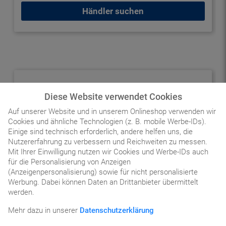
Händler suchen
Technische Daten
Diese Website verwendet Cookies
Beschreibung
Auf unserer Website und in unserem Onlineshop verwenden wir
Cookies und ähnliche Technologien (z. B. mobile Werbe-IDs).
Der MC3300x, der nächste Evolutionsschritt der
Einige sind technisch erforderlich, andere helfen uns, die
äußerst erfolgreichen MC3000-Serie von mobilen
Nutzererfahrung zu verbessern und Reichweiten zu messen.
Touch-Computern mit Tastatur,…
Mehr
Mit Ihrer Einwilligung nutzen wir Cookies und Werbe-IDs auch
für die Personalisierung von Anzeigen
(Anzeigenpersonalisierung) sowie für nicht personalisierte
Service
Werbung. Dabei können Daten an Drittanbieter übermittelt
werden.
Downloads
Mehr dazu in unserer
Datenschutzerklärung