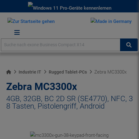
alt springen
Suche
Suc
Home
Zebra MC3300x
Industrie IT
Rugged Tablet-PCs
Zebra MC3300x
4GB, 32GB, BC 2D SR (SE4770), NFC, 3
8 Tasten, Pistolengriff, Android