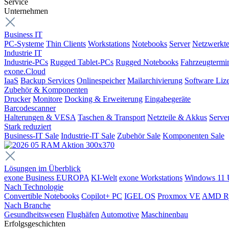
Service
Unternehmen
Business IT
PC-Systeme
Thin Clients
Workstations
Notebooks
Server
Netzwerkte
Industrie IT
Industrie-PCs
Rugged Tablet-PCs
Rugged Notebooks
Fahrzeugtermi
exone.Cloud
IaaS
Backup Services
Onlinespeicher
Mailarchivierung
Software Liz
Zubehör & Komponenten
Drucker
Monitore
Docking & Erweiterung
Eingabegeräte
Barcodescanner
Halterungen & VESA
Taschen & Transport
Netzteile & Akkus
Serve
Stark reduziert
Business-IT Sale
Industrie-IT Sale
Zubehör Sale
Komponenten Sale
Lösungen im Überblick
exone Business EUROPA
KI-Welt
exone Workstations
Windows 11 
Nach Technologie
Convertible Notebooks
Copilot+ PC
IGEL OS
Proxmox VE
AMD R
Nach Branche
Gesundheitswesen
Flughäfen
Automotive
Maschinenbau
Erfolgsgeschichten