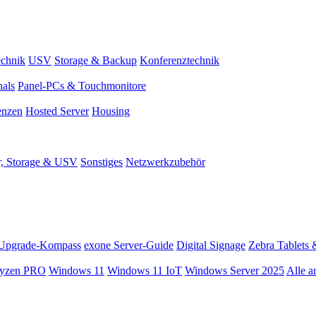
chnik
USV
Storage & Backup
Konferenztechnik
nals
Panel-PCs & Touchmonitore
enzen
Hosted Server
Housing
r, Storage & USV
Sonstiges
Netzwerkzubehör
Upgrade-Kompass
exone Server-Guide
Digital Signage
Zebra Tablets 
yzen PRO
Windows 11
Windows 11 IoT
Windows Server 2025
Alle a