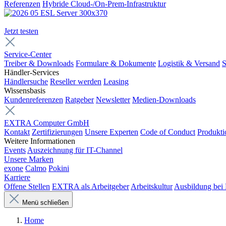
Referenzen
Hybride Cloud-/On-Prem-Infrastruktur
Jetzt testen
Service-Center
Treiber & Downloads
Formulare & Dokumente
Logistik & Versand
S
Händler-Services
Händlersuche
Reseller werden
Leasing
Wissensbasis
Kundenreferenzen
Ratgeber
Newsletter
Medien-Downloads
EXTRA Computer GmbH
Kontakt
Zertifizierungen
Unsere Experten
Code of Conduct
Produkti
Weitere Informationen
Events
Auszeichnung für IT-Channel
Unsere Marken
exone
Calmo
Pokini
Karriere
Offene Stellen
EXTRA als Arbeitgeber
Arbeitskultur
Ausbildung be
Menü schließen
Home