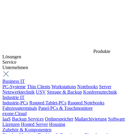
Produkte
Lösungen
Service
Unternehmen
Business IT
PC-Systeme
Thin Clients
Workstations
Notebooks
Server
Netzwerktechnik
USV
Storage & Backup
Konferenztechnik
Industrie IT
Industrie-PCs
Rugged Tablet-PCs
Rugged Notebooks
Fahrzeugterminals
Panel-PCs & Touchmonitore
exone.Cloud
IaaS
Backup Services
Onlinespeicher
Mailarchivierung
Software
Lizenzen
Hosted Server
Housing
Zubehör & Komponenten