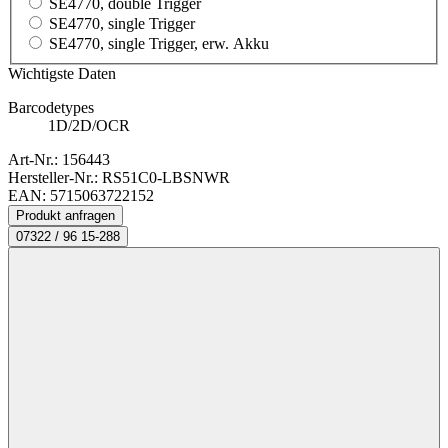
SE4770, double Trigger
SE4770, single Trigger
SE4770, single Trigger, erw. Akku
Wichtigste Daten
Barcodetypes
1D/2D/OCR
Art-Nr.:
156443
Hersteller-Nr.: RS51C0-LBSNWR
EAN: 5715063722152
Produkt anfragen
07322 / 96 15-288