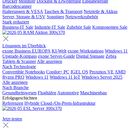
Drucker
Monitore
Docking & Erweiterung
Eingabegeräte
Barcodescanner
Halterungen & VESA
Taschen & Transport
Netzteile & Akkus
Server, Storage & USV
Sonstiges
Netzwerkzubehör
Stark reduziert
Business-IT Sale
Industrie-IT Sale
Zubehör Sale
Komponenten Sale
Lösungen im Überblick
exone Business EUROPA
KI-Welt
exone Workstations
Windows 11
Upgrade-Kompass
exone Server-Guide
Digital Signage
Zebra
Tablets & Scanner
Alle anzeigen
Nach Technologie
Convertible Notebooks
Copilot+ PC
IGEL OS
Proxmox VE
AMD
Ryzen PRO
Windows 11
Windows 11 IoT
Windows Server 2025
Alle anzeigen
Nach Branche
Gesundheitswesen
Flughäfen
Automotive
Maschinenbau
Erfolgsgeschichten
Referenzen
Hybride Cloud-/On-Prem-Infrastruktur
Jetzt testen