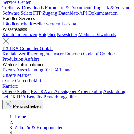
Service-Center
Treiber & Downloads
Formulare & Dokumente
Logistik & Versand
Software Select
FTP Zugang
Datenblatt-API Dokumentation
Händler-Services
Händlersuche
Reseller werden
Leasing
Wissensbasis
Kundenreferenzen
Ratgeber
Newsletter
Medien-Downloads
EXTRA Computer GmbH
Kontakt
Zertifizierungen
Unsere Experten
Code of Conduct
Produktion
Anfahrt
Weitere Informationen
Events
Auszeichnung für IT-Channel
Unsere Marken
exone
Calmo
Pokini
Karriere
Offene Stellen
EXTRA als Arbeitgeber
Arbeitskultur
Ausbildung
bei EXTRA
Benefits
Bewerbungshilfe
Menü schließen
Home
Zubehör & Komponenten