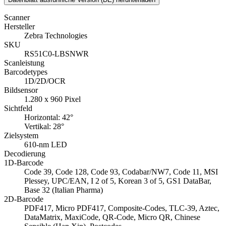
Scanner
Hersteller
Zebra Technologies
SKU
RS51C0-LBSNWR
Scanleistung
Barcodetypes
1D/2D/OCR
Bildsensor
1.280 x 960 Pixel
Sichtfeld
Horizontal: 42°
Vertikal: 28°
Zielsystem
610-nm LED
Decodierung
1D-Barcode
Code 39, Code 128, Code 93, Codabar/NW7, Code 11, MSI
Plessey, UPC/EAN, I 2 of 5, Korean 3 of 5, GS1 DataBar,
Base 32 (Italian Pharma)
2D-Barcode
PDF417, Micro PDF417, Composite-Codes, TLC-39, Aztec,
DataMatrix, MaxiCode, QR-Code, Micro QR, Chinese