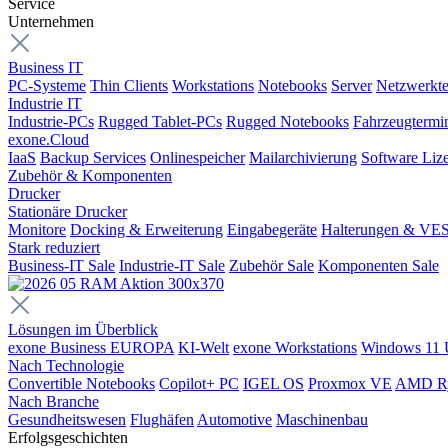
Service
Unternehmen
Business IT
PC-Systeme
Thin Clients
Workstations
Notebooks
Server
Netzwerkte
Industrie IT
Industrie-PCs
Rugged Tablet-PCs
Rugged Notebooks
Fahrzeugtermi
exone.Cloud
IaaS
Backup Services
Onlinespeicher
Mailarchivierung
Software Liz
Zubehör & Komponenten
Drucker
Stationäre Drucker
Monitore
Docking & Erweiterung
Eingabegeräte
Halterungen & VE
Stark reduziert
Business-IT Sale
Industrie-IT Sale
Zubehör Sale
Komponenten Sale
Lösungen im Überblick
exone Business EUROPA
KI-Welt
exone Workstations
Windows 11 
Nach Technologie
Convertible Notebooks
Copilot+ PC
IGEL OS
Proxmox VE
AMD R
Nach Branche
Gesundheitswesen
Flughäfen
Automotive
Maschinenbau
Erfolgsgeschichten