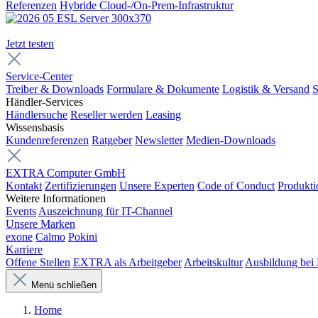
Referenzen
Hybride Cloud-/On-Prem-Infrastruktur
Jetzt testen
Service-Center
Treiber & Downloads
Formulare & Dokumente
Logistik & Versand
S
Händler-Services
Händlersuche
Reseller werden
Leasing
Wissensbasis
Kundenreferenzen
Ratgeber
Newsletter
Medien-Downloads
EXTRA Computer GmbH
Kontakt
Zertifizierungen
Unsere Experten
Code of Conduct
Produkti
Weitere Informationen
Events
Auszeichnung für IT-Channel
Unsere Marken
exone
Calmo
Pokini
Karriere
Offene Stellen
EXTRA als Arbeitgeber
Arbeitskultur
Ausbildung be
Menü schließen
Home