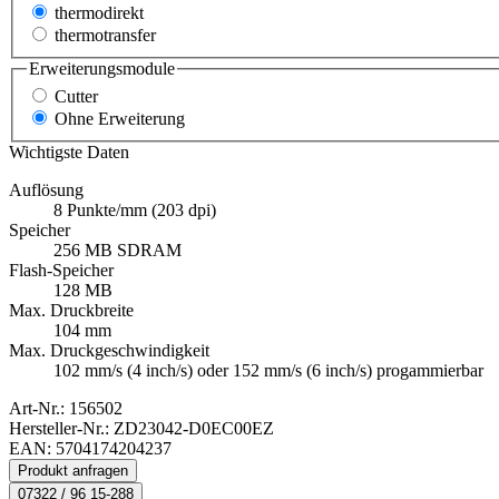
thermodirekt
thermotransfer
Erweiterungsmodule
Cutter
Ohne Erweiterung
Wichtigste Daten
Auflösung
8 Punkte/mm (203 dpi)
Speicher
256 MB SDRAM
Flash-Speicher
128 MB
Max. Druckbreite
104 mm
Max. Druckgeschwindigkeit
102 mm/s (4 inch/s) oder 152 mm/s (6 inch/s) progammierbar
Art-Nr.:
156502
Hersteller-Nr.: ZD23042-D0EC00EZ
EAN: 5704174204237
Produkt anfragen
07322 / 96 15-288