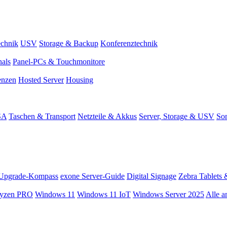
chnik
USV
Storage & Backup
Konferenztechnik
nals
Panel-PCs & Touchmonitore
enzen
Hosted Server
Housing
SA
Taschen & Transport
Netzteile & Akkus
Server, Storage & USV
Son
Upgrade-Kompass
exone Server-Guide
Digital Signage
Zebra Tablets 
yzen PRO
Windows 11
Windows 11 IoT
Windows Server 2025
Alle a