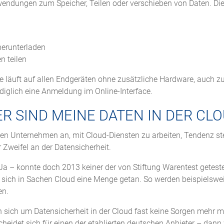
endungen zum Speicher, Teilen oder verschieben von Daten. Di
herunterladen
n teilen
sie läuft auf allen Endgeräten ohne zusätzliche Hardware, auch z
lediglich eine Anmeldung im Online-Interface.
ER SIND MEINE DATEN IN DER CL
ten Unternehmen an, mit Cloud-Diensten zu arbeiten, Tendenz st
 Zweifel an der Datensicherheit.
: Ja – konnte doch 2013 keiner der von Stiftung Warentest getest
at sich in Sachen Cloud eine Menge getan. So werden beispielswe
en.
an sich um Datensicherheit in der Cloud fast keine Sorgen mehr 
heidet sich für einen der etablierten deutschen Anbieter – dann