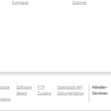
Kompass
Scanner
gistik
Software
FTP
Datenblatt-API
Händler-
Select
Zugang
Dokumentation
Services
ersand