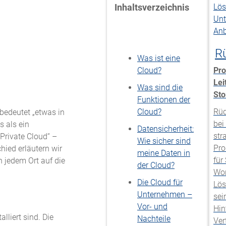
Inhaltsverzeichnis
R
Was ist eine
Cloud?
Pr
Lei
Was sind die
Sto
Funktionen der
Cloud?
Rüd
 bedeutet „etwas in
bei
s als ein
Datensicherheit:
str
Private Cloud“ –
Wie sicher sind
Pr
hied erläutern wir
meine Daten in
für
n jedem Ort auf die
der Cloud?
Wor
Die Cloud für
Lös
Unternehmen –
sei
Vor- und
Hin
lliert sind. Die
Nachteile
Ver