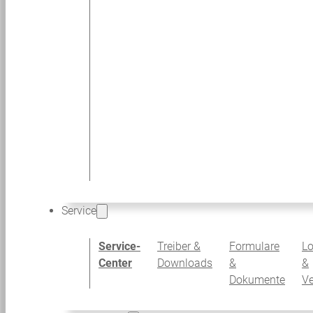
Service
Service-
Treiber &
Formulare
Lo
Center
Downloads
&
&
Dokumente
V