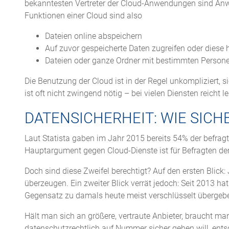
bekanntesten Vertreter der Cloud-Anwendungen sind Anw
Funktionen einer Cloud sind also
Dateien online abspeichern
Auf zuvor gespeicherte Daten zugreifen oder diese 
Dateien oder ganze Ordner mit bestimmten Persone
Die Benutzung der Cloud ist in der Regel unkompliziert, 
ist oft nicht zwingend nötig – bei vielen Diensten reicht 
DATENSICHERHEIT: WIE SICH
Laut Statista gaben im Jahr 2015 bereits 54% der befrag
Hauptargument gegen Cloud-Dienste ist für Befragten der
Doch sind diese Zweifel berechtigt? Auf den ersten Blick
überzeugen. Ein zweiter Blick verrät jedoch: Seit 2013 h
Gegensatz zu damals heute meist verschlüsselt übergeb
Hält man sich an größere, vertraute Anbieter, braucht m
datenschutzrechtlich auf Nummer sicher gehen will, entsc