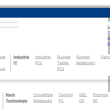
age
Industrie
Industrie-
Rugged
Rugged
Fahr
IT
PCs
Tablet-
Notebooks
kup
PCs
Nach
Convertible
Copilot+
IGEL
Proxmox
Technologie
Notebooks
PC
OS
VE