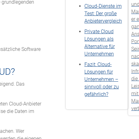
e grundlegenden
und
Cloud-Dienste im
Man
Test: Der große
er 
Anbietervergleich
gan
Private Cloud
Ans
Lösungen als
Por
Alternative für
Sei
usätzliche Software
Unternehmen
nac
ska
Fazit: Cloud-
OUD?
Inf
Lösungen für
die
Unternehmen –
eigend. Das
Lei
sinnvoll oder zu
mit
gefährlich?
Mar
eten Cloud-Anbieter
ver
ise die Daten im
machen. Wer
 werden die eigenen