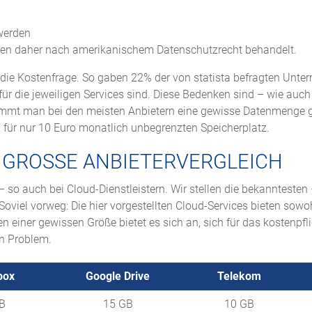
werden
rden daher nach amerikanischem Datenschutzrecht behandelt.
ist die Kostenfrage. So gaben 22% der von statista befragten Unt
ür die jeweiligen Services sind. Diese Bedenken sind – wie auch
ommt man bei den meisten Anbietern eine gewisse Datenmenge g
 für nur 10 Euro monatlich unbegrenzten Speicherplatz.
R GROSSE ANBIETERVERGLEICH
so auch bei Cloud-Dienstleistern. Wir stellen die bekanntesten
Soviel vorweg: Die hier vorgestellten Cloud-Services bieten sowo
n einer gewissen Größe bietet es sich an, sich für das kostenpfl
in Problem.
box
Google Drive
Telekom
box
Google Drive
Telekom
B
15 GB
10 GB