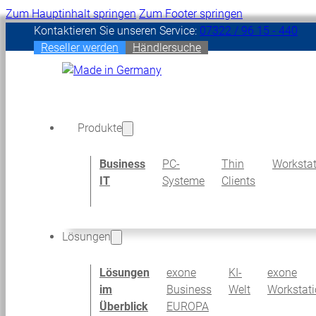
Zum Hauptinhalt springen
Zum Footer springen
Kontaktieren Sie unseren Vertrieb:
07322 / 96 15 - 288
|
Reseller werden
Händlersuche
Produkte
Business
PC-
Thin
Workstat
IT
Systeme
Clients
Lösungen
Lösungen
exone
KI-
exone
im
Business
Welt
Workstat
Überblick
EUROPA