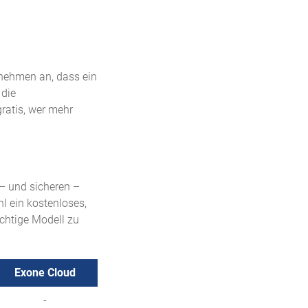
ernehmen an, dass ein
 die
ratis, wer mehr
 – und sicheren –
hl ein kostenloses,
ichtige Modell zu
Exone Cloud
Exone Cloud
-