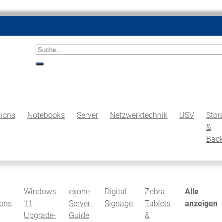
Suche<
suche
ions
Notebooks
Server
Netzwerktechnik
USV
Stor
&
Bac
Windows
exone
Digital
Zebra
Alle
ions
11
Server-
Signage
Tablets
anzeigen
Upgrade-
Guide
&