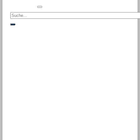
Suche<
suche