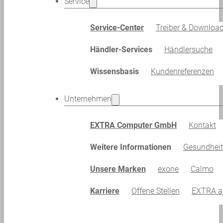
Service
Service-Center
Treiber & Downloa
Händler-Services
Händlersuche
Wissensbasis
Kundenreferenzen
Unternehmen
EXTRA Computer GmbH
Kontakt
Weitere Informationen
Gesundhei
Unsere Marken
exone
Calmo
Karriere
Offene Stellen
EXTRA al