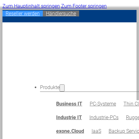
Zum Hauptinhalt springen
Zum Footer springen
Reseller werden
Händlersuche
Produkte
Business IT
PC-Systeme
Thin Cl
Industrie IT
Industrie-PCs
Rugge
exone.Cloud
IaaS
Backup Servi