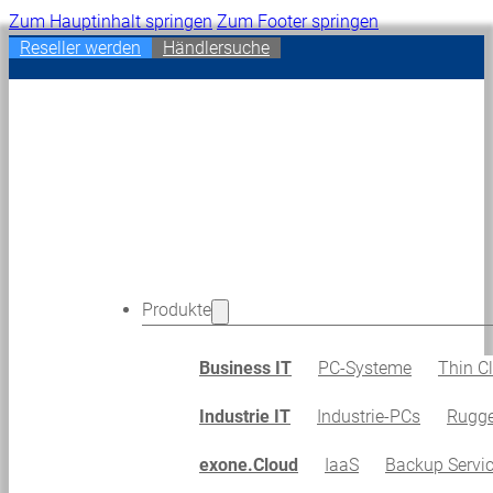
Zum Hauptinhalt springen
Zum Footer springen
Reseller werden
Händlersuche
Produkte
Business IT
PC-Systeme
Thin Cl
Industrie IT
Industrie-PCs
Rugge
exone.Cloud
IaaS
Backup Servi