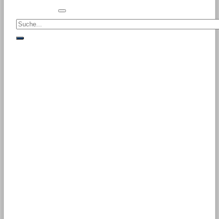
Suche<
suche