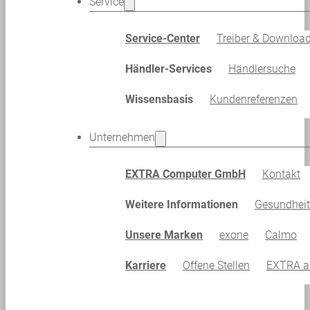
Service
Service-Center
Treiber & Downloa
Händler-Services
Händlersuche
Wissensbasis
Kundenreferenzen
Unternehmen
EXTRA Computer GmbH
Kontakt
Weitere Informationen
Gesundhei
Unsere Marken
exone
Calmo
Karriere
Offene Stellen
EXTRA al