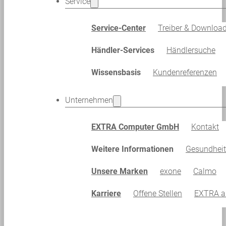
Service
Service-Center
Treiber & Downloa
Händler-Services
Händlersuche
Wissensbasis
Kundenreferenzen
Unternehmen
EXTRA Computer GmbH
Kontakt
Weitere Informationen
Gesundhei
Unsere Marken
exone
Calmo
Karriere
Offene Stellen
EXTRA al