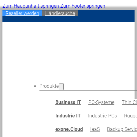
Zum Hauptinhalt springen
Zum Footer springen
Reseller werden
Händlersuche
Produkte
Business IT
PC-Systeme
Thin Cl
Industrie IT
Industrie-PCs
Rugge
exone.Cloud
IaaS
Backup Servi